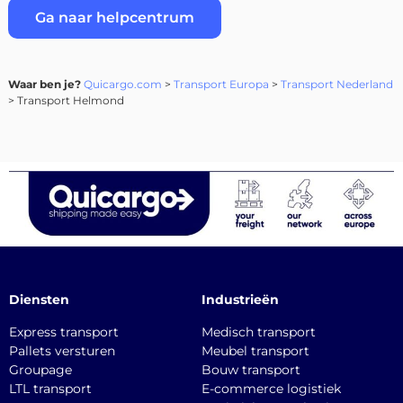
Ga naar helpcentrum
Waar ben je?
Quicargo.com
>
Transport Europa
>
Transport Nederland
> Transport Helmond
Diensten
Industrieën
Express transport
Medisch transport
Pallets versturen
Meubel transport
Groupage
Bouw transport
LTL transport
E-commerce logistiek