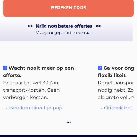
BEREKEN PRIJS
>>
Krijg nog betere offertes
<<
Vraag aangepaste tarieven aan
Wacht nooit meer op een
Ga voor ong
offerte.
flexibiliteit
.
Bespaar tot wel 30% in
Regel transport 
transport-kosten. Geen
nodig hebt. Zow
verborgen kosten.
als grote volum
About
→ Bereken direct je prijs
→ Ontdek het p
the
…
platform