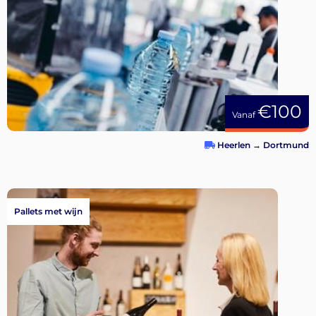
€100
Vanaf
Heerlen
→
Dortmund
Pallets met wijn