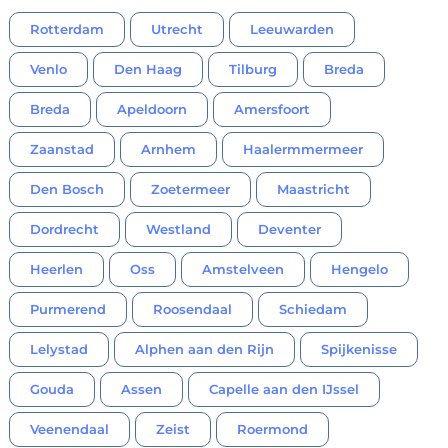
Rotterdam
Utrecht
Leeuwarden
Venlo
Den Haag
Tilburg
Breda
Breda
Apeldoorn
Amersfoort
Zaanstad
Arnhem
Haalermmermeer
Den Bosch
Zoetermeer
Maastricht
Dordrecht
Westland
Deventer
Heerlen
Oss
Amstelveen
Hengelo
Purmerend
Roosendaal
Schiedam
Lelystad
Alphen aan den Rijn
Spijkenisse
Gouda
Assen
Capelle aan den IJssel
Veenendaal
Zeist
Roermond