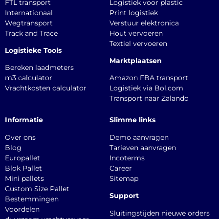
FTL transport
Logistiek voor plastic
Internationaal
Print logistiek
Wegtransport
Verstuur elektronica
Track and Trace
Hout vervoeren
Textiel vervoeren
Logistieke Tools
Marktplaatsen
Bereken laadmeters
m3 calculator
Amazon FBA transport
Vrachtkosten calculator
Logistiek via Bol.com
Transport naar Zalando
Informatie
Slimme links
Over ons
Demo aanvragen
Blog
Tarieven aanvragen
Europallet
Incoterms
Blok Pallet
Career
Mini pallets
Sitemap
Custom Size Pallet
Support
Bestemmingen
Voordelen
Sluitingstijden nieuwe orders