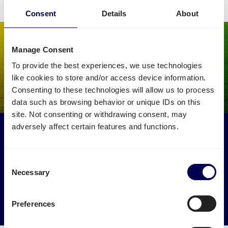
Consent
Details
About
Manage Consent
To provide the best experiences, we use technologies
like cookies to store and/or access device information.
Consenting to these technologies will allow us to process
data such as browsing behavior or unique IDs on this
site. Not consenting or withdrawing consent, may
adversely affect certain features and functions.
Maak een impact op het milieu
Laat je vracht naar en van Helmond ophalen door
vrachtwagens die anders leeg of halfleeg zouden rijden.
Consent
Necessary
Selection
→ Ga van start
Preferences
Verminder je CO2 uitstoot