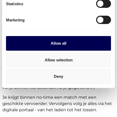
Statistics
Marketing
Altijd een passende oplossing voor je
transport Helmond
Allow all
Of je nu kleine (
groupage
en
LTL
) of grote zendingen
(
FTL
) hebt - via Quicargo krijg je toegang tot zoveel
kwalitatief goede vervoerders, dat er altijd een
Allow selection
vrachtwagen klaar staat voor je goederen.
Het
versturen van pallets
en het
verzenden van
Deny
pakketten
regel je in een handomdraai. In het portaal
vul je binnen 60 seconden al je gegevens in.
Je krijgt binnen no-time een match met een
geschikte vervoerder. Vervolgens volg je alles via het
digitale portaal - van het laden tot het lossen.