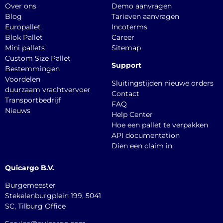
Over ons
Demo aanvragen
Blog
Tarieven aanvragen
Europallet
Incoterms
Blok Pallet
Career
Mini pallets
Sitemap
Custom Size Pallet
Support
Bestemmingen
Voordelen
Sluitingstijden nieuwe orders
duurzaam vrachtvervoer
Contact
Transportbedrijf
FAQ
Nieuws
Help Center
Hoe een pallet te verpakken
API documentation
Dien een claim in
Quicargo B.V.
Burgemeester
Stekelenburgplein 199, 5041
SC, Tilburg Office