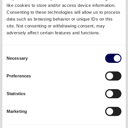
like cookies to store and/or access device information.
Consenting to these technologies will allow us to process
data such as browsing behavior or unique IDs on this
site. Not consenting or withdrawing consent, may
Welke vervoersdiensten kan jij
adversely affect certain features and functions.
gebruiken voor de route Estland-
Nederland?
Consent
Necessary
Beschikbare transport diensten
Selection
Heb je goederen die je per pallet of per pakket wil
Preferences
laten vervoeren van Estland naar Nederland? Dan
kan je gebruik maken van de volgende diensten:
Statistics
Je kan
pallets verzenden
vanuit Estland naar
Nederland
Je kan gebruik maken van
groupage
,
LTL
en
FTL
.
Marketing
Het maakt dus niet uit of je 1 of 33 pallets wil
versturen.