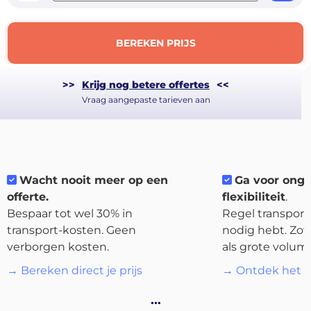
BEREKEN PRIJS
>>
Krijg nog betere offertes
<<
Vraag aangepaste tarieven aan
Wacht nooit meer op een
Ga voor ong
offerte.
flexibiliteit
.
Bespaar tot wel 30% in
Regel transport 
About
transport-kosten. Geen
nodig hebt. Zow
the
verborgen kosten.
als grote volum
platform
→ Bereken direct je prijs
→ Ontdek het p
…