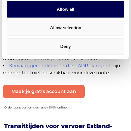
Je kan mini pallets, europallets, blokpallets en
afwijkende pallets laten vervoeren.
Allow all
Momenteel niet beschikbaar
Allow selection
Je kan momenteel geen
pakketten versturen
vanuit Estland naar Nederland (wel andersom)
Je kan geen B2C zendingen plaatsen voor Estland-
Deny
Nederland. Dit is enkel mogelijk voor nationale
zendingen in een beperkt aantal landen.
Kooiaap
,
geconditioneerd
en
ADR transport
zijn
momenteel niet beschikbaar voor deze route.
Maak je gratis account aan
• Order transport on-demand • 100% online
Transittijden voor vervoer Estland-