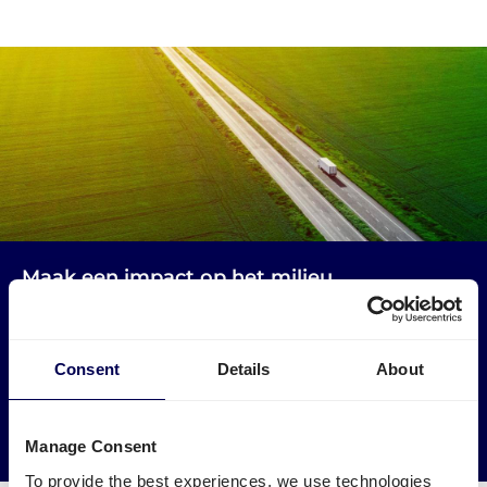
Maak een impact op het milieu
Gebruik vrachtwagens die anders leeg zouden rijden. Zo
verminder je lege kilometers in Estland en Nederland.
Consent
Details
About
→ Ga van start
Verminder je CO2 uitstoot
Manage Consent
To provide the best experiences, we use technologies