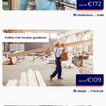
€172
Vanaf
Nederland
→
Italië
Pallets met houten goederen
€109
Vanaf
België
→
Frankrijk