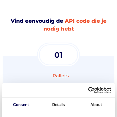
Vind eenvoudig de
API code die je
nodig hebt
01
Pallets
Order aanmaken API
Offerte aanvragen API
Consent
Details
About