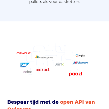
pallets als voor pakketten.
About
the
platform
Bespaar tijd met de
open API van
Bestemmingen