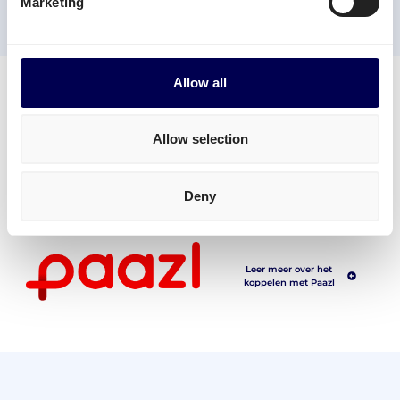
Marketing
Order annuleren API
Allow all
Gebruik je
Paazl
voor je webshop?
Allow selection
Quicargo heeft al een koppeling met deze
verzendsoftware!
Deny
Leer meer over het
koppelen met Paazl