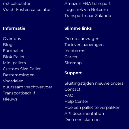
m3 calculator
Amazon FBA transport
Vrachtkosten calculator
Logistiek via Bol.com
Transport naar Zalando
Informatie
Slimme links
Over ons
Demo aanvragen
Blog
Tarieven aanvragen
Europallet
Incoterms
Blok Pallet
Career
Mini pallets
Sitemap
Custom Size Pallet
Support
Bestemmingen
Voordelen
Sluitingstijden nieuwe orders
duurzaam vrachtvervoer
Contact
Transportbedrijf
FAQ
Nieuws
Help Center
Hoe een pallet te verpakken
API documentation
Dien een claim in