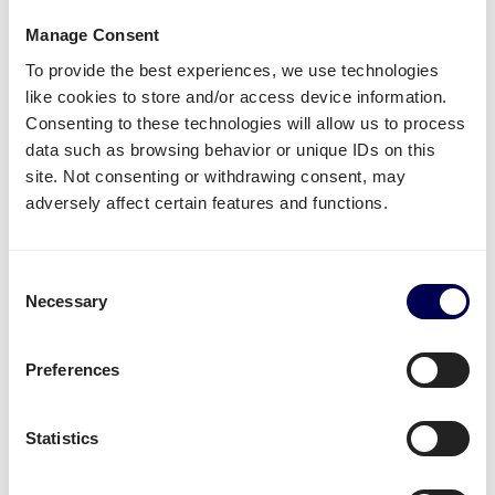
Manage Consent
To provide the best experiences, we use technologies
like cookies to store and/or access device information.
Consenting to these technologies will allow us to process
Minder dan 10 pallets per
data such as browsing behavior or unique IDs on this
maand aan bloempotten
site. Not consenting or withdrawing consent, may
adversely affect certain features and functions.
leveren?
Consent
Voor uitzonderlijke of incidentele zendingen
Necessary
Selection
onder de 10 pallets per maand raden wij aan om
naar onze spotprijzen te bekijken. Bereken snel
de prijs en boek je vervoer in minder dan een
Preferences
minuut.
Statistics
Prijs Berekenen