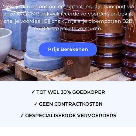
Meld je aan op ons online portaal, regel je transport via
onze AVC/CMR gekwalificeerde vervoerders en bekijk
snel je voordeel! Bij ons kun je al je bloempotten B2B
en B2C op pallets versturen.
Prijs Berekenen
✓ TOT WEL 30% GOEDKOPER
✓ GEEN CONTRACTKOSTEN
✓ GESPECIALISEERDE VERVOERDERS