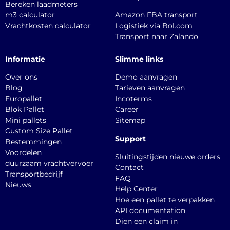
Bereken laadmeters
m3 calculator
Amazon FBA transport
Vrachtkosten calculator
Logistiek via Bol.com
Transport naar Zalando
Informatie
Slimme links
Over ons
Demo aanvragen
Blog
Tarieven aanvragen
Europallet
Incoterms
Blok Pallet
Career
Mini pallets
Sitemap
Custom Size Pallet
Support
Bestemmingen
Voordelen
Sluitingstijden nieuwe orders
duurzaam vrachtvervoer
Contact
Transportbedrijf
FAQ
Nieuws
Help Center
Hoe een pallet te verpakken
API documentation
Dien een claim in