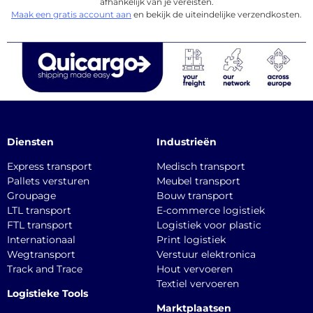
afhankelijk van je vereisten.
Maak een gratis account aan
en bekijk de uiteindelijke verzendkosten.
Diensten
Industrieën
Express transport
Medisch transport
Pallets versturen
Meubel transport
Groupage
Bouw transport
LTL transport
E-commerce logistiek
FTL transport
Logistiek voor plastic
Internationaal
Print logistiek
Wegtransport
Verstuur elektronica
Track and Trace
Hout vervoeren
Textiel vervoeren
Logistieke Tools
Marktplaatsen