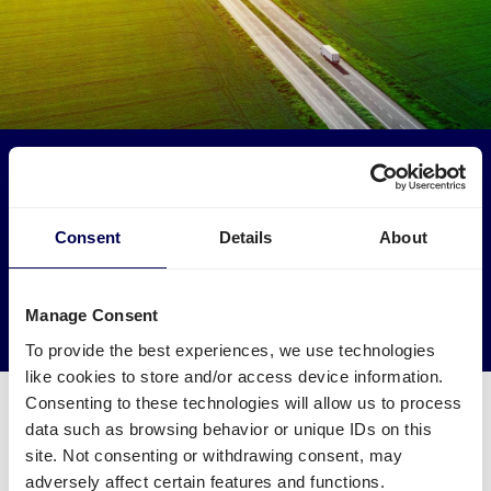
Maak een impact op het milieu
Gebruik vrachtwagens die anders leeg zouden rijden. Zo
verminder je lege kilometers tussen Nederland en Estland.
Consent
Details
About
→ Ga van start
Manage Consent
Verminder je CO2 uitstoot
To provide the best experiences, we use technologies
like cookies to store and/or access device information.
Consenting to these technologies will allow us to process
data such as browsing behavior or unique IDs on this
site. Not consenting or withdrawing consent, may
adversely affect certain features and functions.