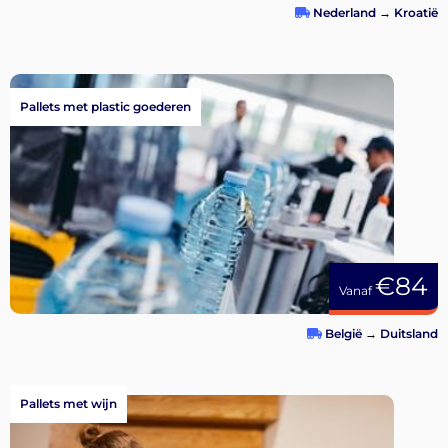
Nederland
→
Kroatië
Pallets met plastic goederen
€84
Vanaf
België
→
Duitsland
Pallets met wijn