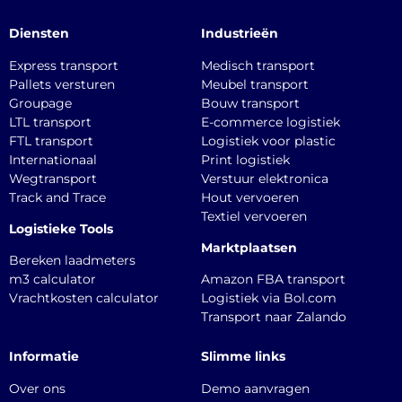
Diensten
Industrieën
Express transport
Medisch transport
Pallets versturen
Meubel transport
Groupage
Bouw transport
LTL transport
E-commerce logistiek
FTL transport
Logistiek voor plastic
Internationaal
Print logistiek
Wegtransport
Verstuur elektronica
Track and Trace
Hout vervoeren
Textiel vervoeren
Logistieke Tools
Marktplaatsen
Bereken laadmeters
m3 calculator
Amazon FBA transport
Vrachtkosten calculator
Logistiek via Bol.com
Transport naar Zalando
Informatie
Slimme links
Over ons
Demo aanvragen