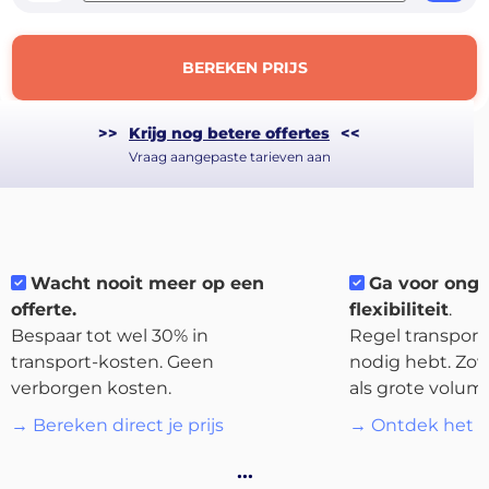
BEREKEN PRIJS
>>
Krijg nog betere offertes
<<
Vraag aangepaste tarieven aan
Wacht nooit meer op een
Ga voor ong
offerte.
flexibiliteit
.
About
Bespaar tot wel 30% in
Regel transport 
the
transport-kosten. Geen
nodig hebt. Zow
platform
verborgen kosten.
als grote volum
→ Bereken direct je prijs
→ Ontdek het p
…