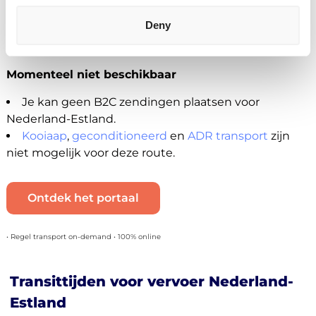
transport naar Bol.com
,
transport naar Zalando
en
Deny
naar andere distributiecentra en fulfilment centers in
Estland.
Momenteel niet beschikbaar
Je kan geen B2C zendingen plaatsen voor
Nederland-Estland.
Kooiaap
,
geconditioneerd
en
ADR transport
zijn
niet mogelijk voor deze route.
Ontdek het portaal
• Regel transport on-demand • 100% online
Transittijden voor vervoer Nederland-
Estland