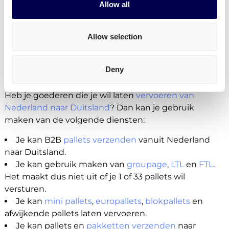
Allow all
Allow selection
Welke transportdiensten kan je
gebruiken voor deze route?
Deny
Beschikbare diensten voor NL-DE
Heb je goederen die je wil laten
vervoeren van
Nederland naar Duitsland
? Dan kan je gebruik
maken van de volgende diensten:
Je kan B2B
pallets verzenden
vanuit Nederland
naar Duitsland.
Je kan gebruik maken van
groupage
,
LTL
en
FTL
.
Het maakt dus niet uit of je 1 of 33 pallets wil
versturen.
Je kan
mini pallets
,
europallets
,
blokpallets
en
afwijkende pallets laten vervoeren.
Je kan pallets en
pakketten verzenden
naar