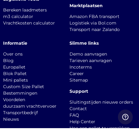
Marktplaatsen
Bereken laadmeters
m3 calculator
Amazon FBA transport
Vrachtkosten calculator
Logistiek via Bol.com
Transport naar Zalando
Informatie
Slimme links
Over ons
Demo aanvragen
Blog
Tarieven aanvragen
Europallet
Incoterms
Blok Pallet
Career
Mini pallets
Sitemap
Custom Size Pallet
Support
Bestemmingen
Voordelen
Sluitingstijden nieuwe orders
duurzaam vrachtvervoer
Contact
Transportbedrijf
FAQ
Nieuws
Help Center
Hoe een pallet te verpakken
API documentation