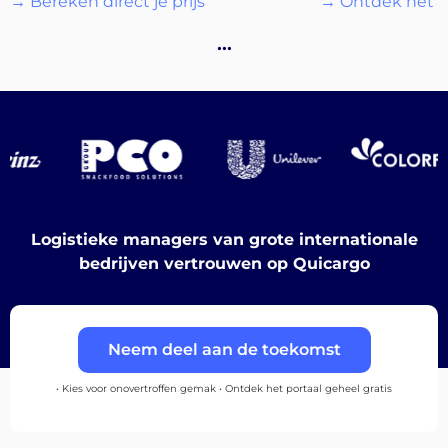
→ Bereken direct je prijs
→ Ontdek het p
…
Ontdek
Nederlands
Logistieke managers van grote internationale
bedrijven vertrouwen op Quicargo
Inloggen
Neem deel aan de toekomst
Aanmelden
• Kies voor onovertroffen gemak • Ontdek het portaal geheel gratis