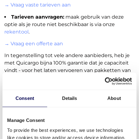
→ Vraag vaste tarieven aan
Tarieven aanvragen:
maak gebruik van deze
optie als je route niet beschikbaar is via onze
rekentool
.
→ Vraag een offerte aan
In tegenstelling tot vele andere aanbieders, heb je
met Quicargo bijna 100% garantie dat je capaciteit
vindt - voor het laten vervoeren van pakketten van
Nederland naar Duitsland.
Maak je gratis account aan
Consent
Details
About
• Ontdek het gemak van online
Manage Consent
To provide the best experiences, we use technologies
like cookies to store and/or access device information.