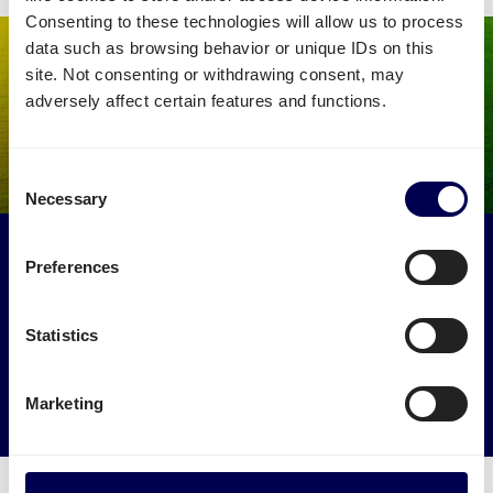
Consenting to these technologies will allow us to process
data such as browsing behavior or unique IDs on this
site. Not consenting or withdrawing consent, may
adversely affect certain features and functions.
Consent
Necessary
Selection
Maak een impact op het milieu
Preferences
Laat je pakketten ophalen door vrachtwagens die anders
leeg of halfleeg zouden rijden.
Statistics
→ Ga van start
Marketing
Verminder je CO2 uitstoot