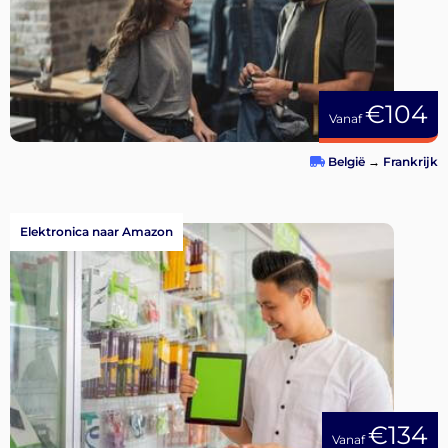
€104
Vanaf
België
→
Frankrijk
Elektronica naar Amazon
€134
Vanaf