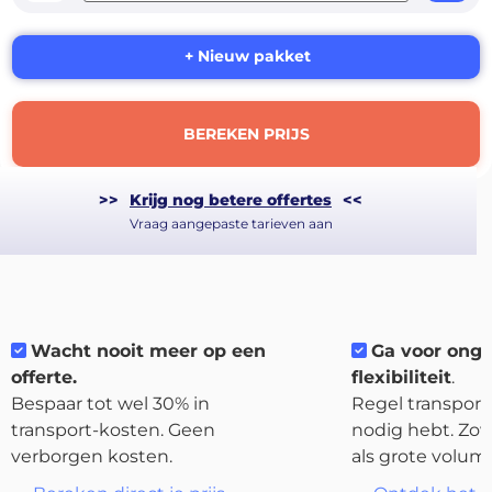
+ Nieuw pakket
BEREKEN PRIJS
>>
Krijg nog betere offertes
<<
Vraag aangepaste tarieven aan
About
the
platform
Wacht nooit meer op een
Ga voor ong
offerte.
flexibiliteit
.
Bespaar tot wel 30% in
Regel transport 
transport-kosten. Geen
nodig hebt. Zow
Bestemmingen
verborgen kosten.
als grote volum