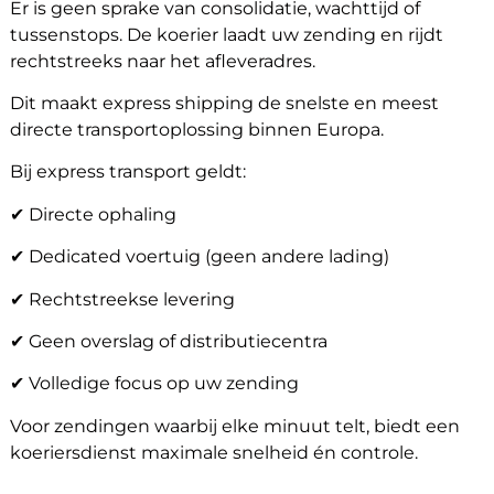
Er is geen sprake van consolidatie, wachttijd of
tussenstops. De koerier laadt uw zending en rijdt
rechtstreeks naar het afleveradres.
About
Dit maakt express shipping de snelste en meest
the
directe transportoplossing binnen Europa.
platform
Bij express transport geldt:
✔ Directe ophaling
✔ Dedicated voertuig (geen andere lading)
Destinations
✔ Rechtstreekse levering
✔ Geen overslag of distributiecentra
Discover
✔ Volledige focus op uw zending
Voor zendingen waarbij elke minuut telt, biedt een
koeriersdienst maximale snelheid én controle.