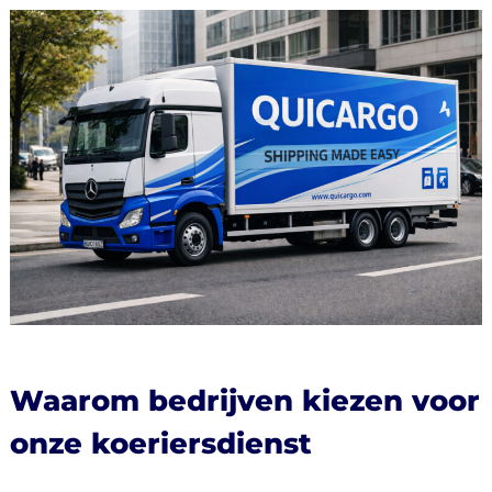
English
Log
in
Sign
up
Waarom bedrijven kiezen voor
onze koeriersdienst