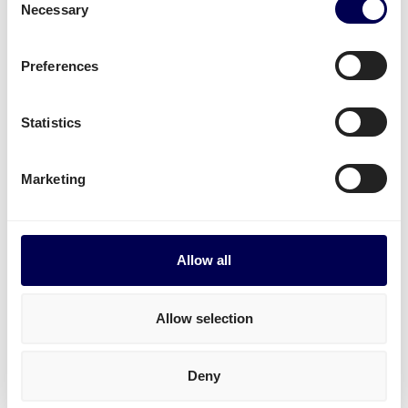
Necessary
Selection
Schema
Preferences
Laaddatum
Statistics
Losdatum
Marketing
Vrachtgegevens
Allow all
Aantal pallets
Allow selection
Pallet afmetingen (LxBxH)
Deny