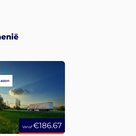
menië
mazon
€186.67
Vanaf