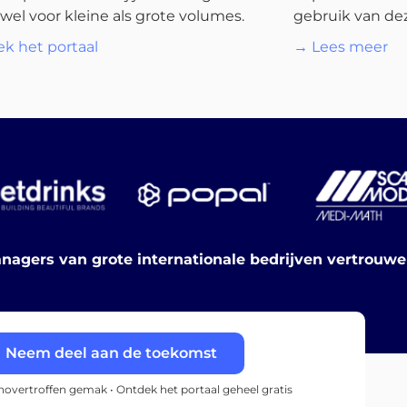
wel voor kleine als grote volumes.
gebruik van dez
k het portaal
→ Lees meer
nagers van grote internationale bedrijven vertrouw
Neem deel aan de toekomst
onovertroffen gemak • Ontdek het portaal geheel gratis