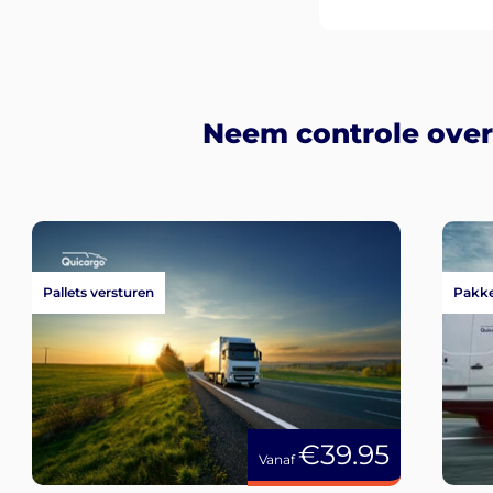
Neem controle over
Pallets versturen
Pakke
€39.95
Vanaf