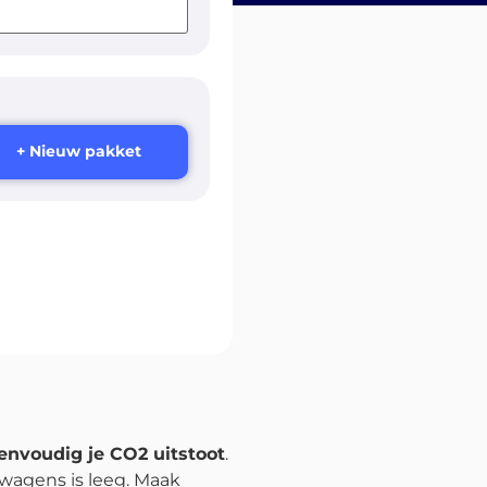
+ Nieuw pakket
envoudig je CO2 uitstoot
.
twagens is leeg. Maak