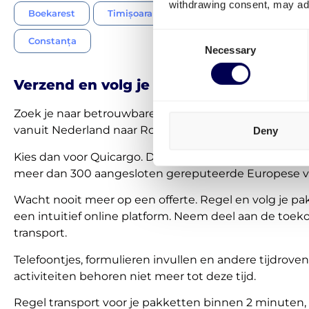
withdrawing consent, may adv
Boekarest
Timișoara
Iași
Cluj-Napoca
Consent
Constanța
Necessary
Selection
Verzend en volg je pakketten 100% onli
Zoek je naar betrouwbare pakketten koeriers voor le
vanuit Nederland naar Roemenië?
Deny
Kies dan voor Quicargo. De #1 digitale expediteur va
meer dan 300 aangesloten gereputeerde Europese v
Wacht nooit meer op een offerte. Regel en volg je pa
een intuitief online platform. Neem deel aan de toe
transport.
Telefoontjes, formulieren invullen en andere tijdrove
activiteiten behoren niet meer tot deze tijd.
Regel transport voor je pakketten binnen 2 minuten, 