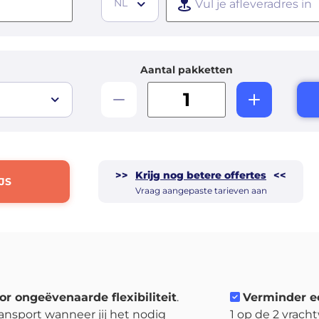
NL
Aantal pakketten
>>
Krijg nog betere offertes
<<
JS
Vraag aangepaste tarieven aan
or ongeëvenaarde flexibiliteit
.
Verminder e
ansport wanneer jij het nodig
1 op de 2 vrach