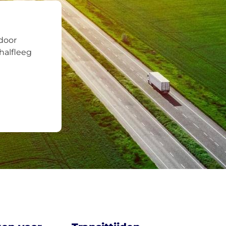
door
halfleeg