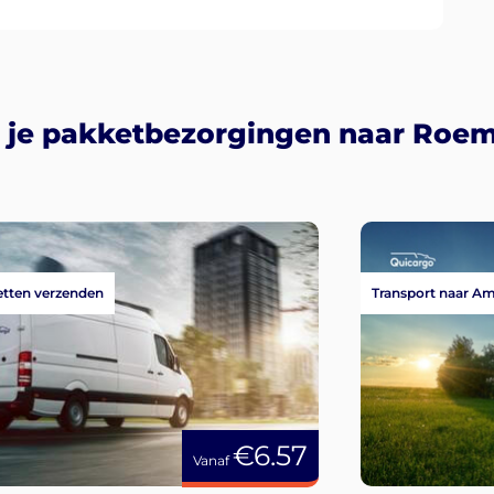
 je pakketbezorgingen naar Roe
tten verzenden
Transport naar A
€6.57
Vanaf