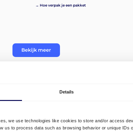
→ Hoe verpak je een pakket
Bekijk meer
Details
mingen
Wat zijn de tarieven voor h
pakketten vanuit Nederlan
ces, we use technologies like cookies to store and/or access de
low us to process data such as browsing behavior or unique IDs o
Je hebt de volgende drie opties voor 