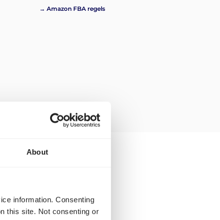
→ Amazon FBA regels
About
et verzenden van
d naar Roemenië?
vice information. Consenting
n this site. Not consenting or
het
versturen van