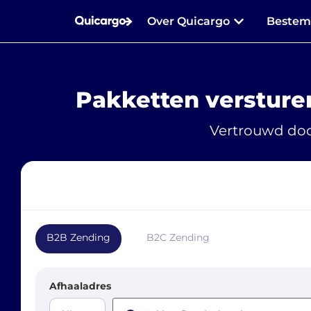
Over Quicargo
Beste
Pakketten versture
Vertrouwd doo
B2B Zending
B2C Zending
Afhaaladres