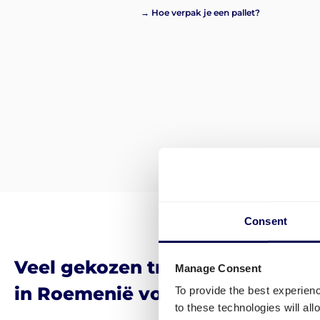
→ Hoe verpak je een pallet?
Consent
Veel gekozen transportbestem
Manage Consent
in Roemenië voor pakketten
To provide the best experien
to these technologies will al