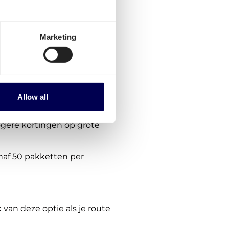
portprijzen voor pakketten
Marketing
jou in het portaal.
baar voor alle routes. Het
 andere landen in Europa
breid.
Allow all
ogere kortingen op grote
anaf 50 pakketten per
van deze optie als je route