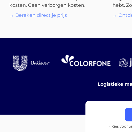
kosten. Geen verborgen kosten.
hebt. Zo
→ Bereken direct je prijs
→ Ontde
Logistieke ma
• Kies voor 