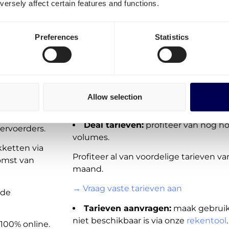
ersely affect certain features and functions.
pakketten
:
On-demand tarieven (spot):
trans
Preferences
Statistics
naar Roemenië direct beschikbaar voor 
Deze verzendtarieven zijn niet beschik
ne
aanbod voor
Nederland
,
Roemenië
en
veringen
wordt echter snel en regelmatig uitge
Allow selection
→ Plaats een order binnen 1 minuut
n Europa, met
Deal tarieven:
profiteer van nog h
ervoerders.
volumes.
kketten via
Profiteer al van voordelige tarieven v
komst van
maand.
→ Vraag vaste tarieven aan
nde
Tarieven aanvragen:
maak gebruik 
niet beschikbaar is via onze
rekentool
.
100% online.