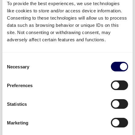
gebruiken voor de route Nederland-
To provide the best experiences, we use technologies
Polen?
like cookies to store and/or access device information.
Consenting to these technologies will allow us to process
Beschikbare vervoersdiensten voor jou
data such as browsing behavior or unique IDs on this
site. Not consenting or withdrawing consent, may
Heb je goederen die je wil laten vervoeren van
adversely affect certain features and functions.
Nederland naar Polen? Dan kan je gebruik maken
van de volgende diensten:
Consent
Je kan
pallets verzenden
vanuit Nederland naar
Necessary
Selection
Polen.
Je kan
pakketten versturen van Nederland naar
Polen
.
Preferences
Je kan gebruik maken van
groupage
,
LTL
en
FTL
.
Het maakt dus niet uit of je 1 of 33 pallets wil
Statistics
versturen.
Je kan
mini pallets
,
europallets
,
blokpallets
en
afwijkende pallets laten vervoeren.
Marketing
Je kan gebruik maken van
transport naar Amazon
,
transport naar Bol.com
,
transport naar Zalando
en