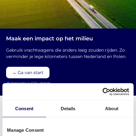
Maak een impact op het milieu
Gebruik vrachtwagens die anders leeg zouden rijden. Zo
verminder je lege kilometers tussen Nederland en Polen.
→ Ga van start
Verminder je CO2 uitstoot
Consent
Details
About
Welke vervoersdiensten kan jij
Manage Consent