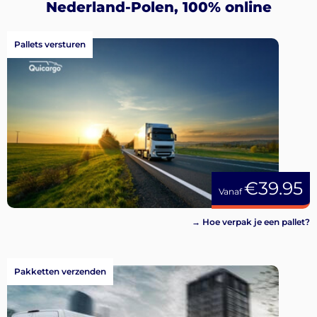
Aanmelden
Nederland-Polen, 100% online
Pallets versturen
€39.95
Vanaf
→ Hoe verpak je een pallet?
Pakketten verzenden