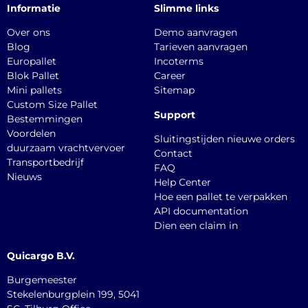
Informatie
Slimme links
Over ons
Demo aanvragen
Blog
Tarieven aanvragen
Europallet
Incoterms
Blok Pallet
Career
Mini pallets
Sitemap
Custom Size Pallet
Support
Bestemmingen
Voordelen
Sluitingstijden nieuwe orders
duurzaam vrachtvervoer
Contact
Transportbedrijf
FAQ
Nieuws
Help Center
Hoe een pallet te verpakken
API documentation
Dien een claim in
Quicargo B.V.
Burgemeester
Stekelenburgplein 199, 5041