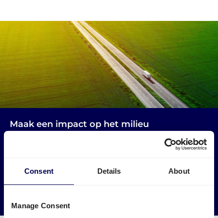
Maak een impact op het milieu
Gebruik vrachtwagens die anders leeg zouden rijden. Zo
verminder je lege kilometers in Luxemburg en Nederland.
Consent
Details
About
→ Ga van start
Verminder je CO2 uitstoot
Manage Consent