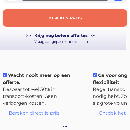
BEREKEN PRIJS
>>
Krijg nog betere offertes
<<
Vraag aangepaste tarieven aan
Wacht nooit meer op een
Ga voor ong
offerte.
flexibiliteit
.
Bespaar tot wel 30% in
Regel transport 
About
transport-kosten. Geen
nodig hebt. Zow
the
verborgen kosten.
als grote volum
platform
→ Bereken direct je prijs
→ Ontdek het p
…