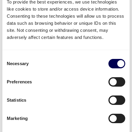
To provide the best experiences, we use technologies
like cookies to store and/or access device information.
Consenting to these technologies will allow us to process
data such as browsing behavior or unique IDs on this
Welke vervoersdiensten kan jij
site. Not consenting or withdrawing consent, may
adversely affect certain features and functions.
gebruiken voor de route Luxemburg-
Nederland?
Consent
Beschikbare transport diensten
Necessary
Selection
Heb je goederen die je per pallet of per pakket wil
laten vervoeren van Luxemburg naar Nederland?
Preferences
Dan kan je gebruik maken van de volgende diensten:
Je kan
pallets verzenden
vanuit Luxemburg naar
Statistics
Nederland
Je kan gebruik maken van
groupage
,
LTL
en
FTL
.
Marketing
Het maakt dus niet uit of je 1 of 33 pallets wil
versturen.