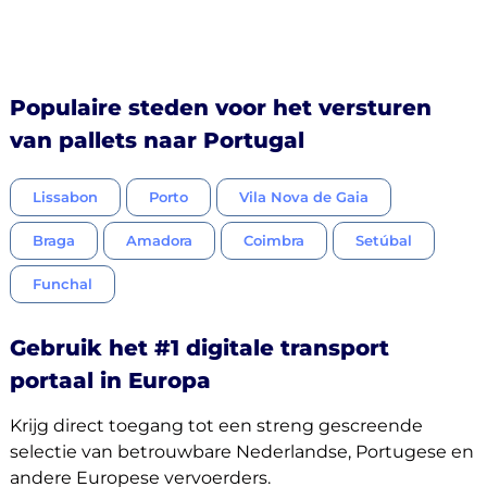
Ontdek
Populaire steden voor het versturen
van pallets naar Portugal
Nederlands
Lissabon
Porto
Vila Nova de Gaia
Braga
Amadora
Coimbra
Setúbal
Inloggen
Funchal
Aanmelden
Gebruik het #1 digitale transport
portaal in Europa
Krijg direct toegang tot een streng gescreende
selectie van betrouwbare Nederlandse, Portugese en
andere Europese vervoerders.