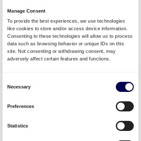
Manage Consent
Al deze goederen worden vaak op pallets geplaatst.
To provide the best experiences, we use technologies
Dit maakt het makkelijker om goederen in bulk op
like cookies to store and/or access device information.
te laten vervoeren. Daarnaast bespaar je aan kosten
Consenting to these technologies will allow us to process
en zorg je voor minder CO2 uitstoot.
data such as browsing behavior or unique IDs on this
Daarnaast blijkt uit vele enquêtes en data dat veel
site. Not consenting or withdrawing consent, may
bedrijven voor Quicargo kiezen om de volgende
adversely affect certain features and functions.
redenen:
Flexibiliteit van het portaal
Consent
Prijs van transport
Necessary
Selection
Geschikt voor kleine en grote volumes
Betrouwbare dienstverlening, goede service
Preferences
Duurzame oplossing
Zijn dit ook belangrijke punten voor jou?
Statistics
Ontdek het portaal