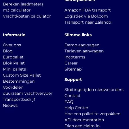
Bereken laadmeters
m3 calculator
Amazon FBA transport
Vrachtkosten calculator
Logistiek via Bol.com
Transport naar Zalando
Informatie
Slimme links
Over ons
Demo aanvragen
Blog
Tarieven aanvragen
Europallet
Incoterms
Blok Pallet
Career
Mini pallets
Sitemap
Custom Size Pallet
Support
Bestemmingen
Voordelen
Sluitingstijden nieuwe orders
duurzaam vrachtvervoer
Contact
Transportbedrijf
FAQ
Nieuws
Help Center
Hoe een pallet te verpakken
API documentation
Dien een claim in