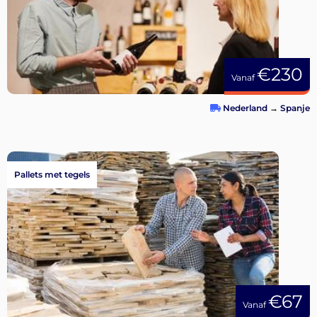
€230
Vanaf
Nederland
→
Spanje
Pallets met tegels
€67
Vanaf