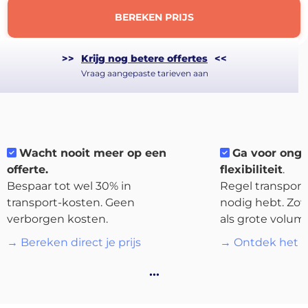
BEREKEN PRIJS
>>
Krijg nog betere offertes
<<
Vraag aangepaste tarieven aan
About
the
platform
Wacht nooit meer op een
Ga voor ong
offerte.
flexibiliteit
.
Bespaar tot wel 30% in
Regel transport 
transport-kosten. Geen
nodig hebt. Zow
verborgen kosten.
als grote volum
Bestemmingen
→ Bereken direct je prijs
→ Ontdek het p
…