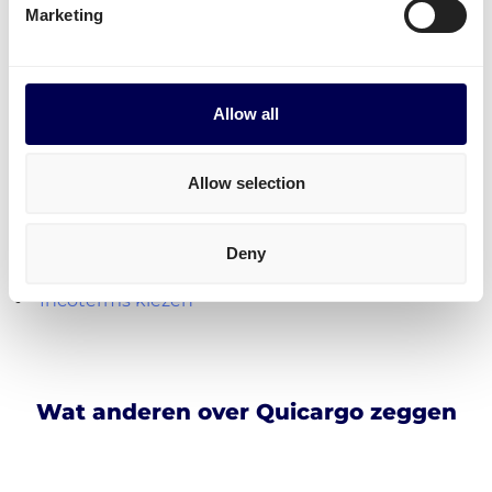
Marketing
• Geen abonnementskosten • Geen verplichtingen
Allow all
Handige logistieke tools en
hulpmiddelen
Allow selection
Laadmeters berekenen
Kubieke meters berekenen
Deny
Transportkosten berekenen
Incoterms kiezen
Wat anderen over Quicargo zeggen