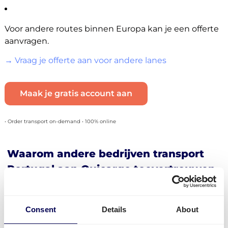
Voor andere routes binnen Europa kan je een offerte
aanvragen.
→ Vraag je offerte aan voor andere lanes
Maak je gratis account aan
• Order transport on-demand • 100% online
Waarom andere bedrijven transport
Portugal aan Quicargo toevertrouwen
Bedrijven vesturen veel verschillende goederen van
en naar Portugal. E-commerce producten,
Consent
Details
About
elektronica, hout, tegels, bouwmateriaal, meubels,
barbecues, bier, wijn en nog veel meer.