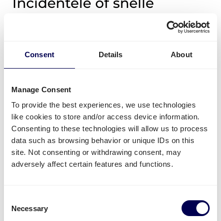
Incidentele of snelle
zending plaatsen
Heb je zo nu en dan een palletzending? Of heb je
Consent
Details
About
met spoed transport nodig? Voor ad hoc vervoer
kan je direct de prijs berekenen middels onze
tool. Je boekt alles al binnen enkele minuten. Zo
Manage Consent
simpel is het!
To provide the best experiences, we use technologies
like cookies to store and/or access device information.
Consenting to these technologies will allow us to process
Prijs Berekenen
data such as browsing behavior or unique IDs on this
site. Not consenting or withdrawing consent, may
adversely affect certain features and functions.
Dagelijks transport naar
Consent
Amazon fulfillment
Necessary
Selection