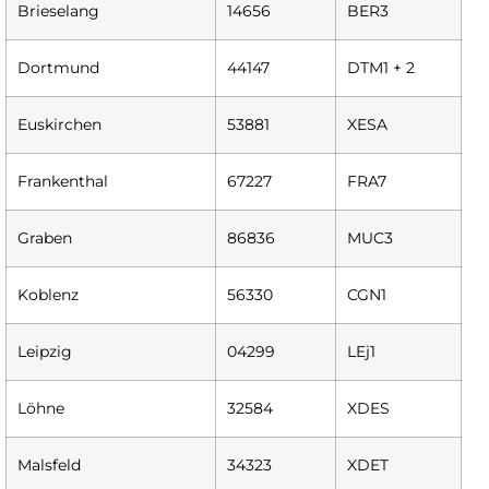
Brieselang
14656
BER3
Dortmund
44147
DTM1 + 2
Euskirchen
53881
XESA
Frankenthal
67227
FRA7
Graben
86836
MUC3
Koblenz
56330
CGN1
Leipzig
04299
LEj1
Löhne
32584
XDES
Malsfeld
34323
XDET