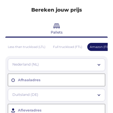
Bereken jouw prijs
Pallets
Less than truckload (LTL)
Full truckload (FTL)
Amazon (FBA)
Nederland (NL)
Afhaaladres
Duitsland (DE)
Afleveradres