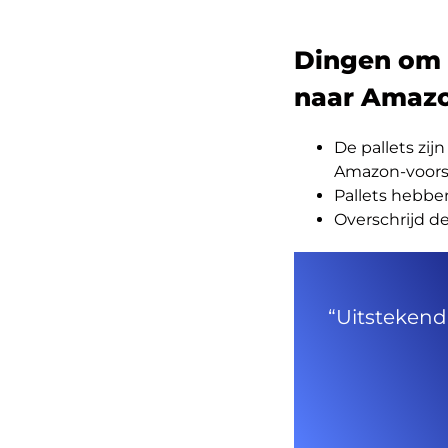
Dingen om 
naar Amazo
De pallets zi
Amazon-voors
Pallets hebben
Overschrijd d
“Uitstekend