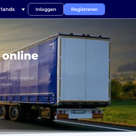
lands
Inloggen
Registreren
 online
bben deze maand
gepakt
ikt