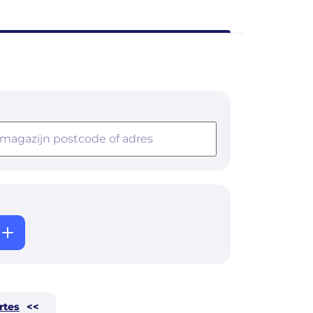
rtes
<<