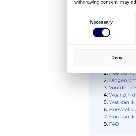
withdrawing consent, may adv
WaytoPlay
maken a
Consent
Necessary
Selection
Ga van start
Deny
Inhoud
Hoe werkt 
Dingen om 
Voordelen 
Waar zijn 
Wat kan ik
Hoeveel ko
Hoe kan ik
FAQ