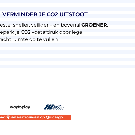
 VERMINDER JE CO2 UITSTOOT
estel sneller, veiliger – en bovenal
GROENER
.
eperk je CO2 voetafdruk door lege
rachtruimte op te vullen
bedrijven vertrouwen op Quicargo