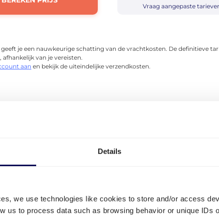
BEREKEN PRIJS
Vraag aangepaste tarieve
eeft je een nauwkeurige schatting van de vrachtkosten. De definitieve ta
 afhankelijk van je vereisten.
account aan
en bekijk de uiteindelijke verzendkosten.
r vervoerders om je
pallets
of
pakketten
naar Amazon-ma
en?
Details
ecies wat je nodig hebt. Door voor Amazon-zendingen in 
rbonden met onze zogenaamde voorkeursvervoerders. Dit
j vertrouwen als het gaat om Amazon-zendingen. Deze ve
rken met Amazon Fulfilment by Amazon (FBA) magazijne
ces, we use technologies like cookies to store and/or access de
low us to process data such as browsing behavior or unique IDs o
nden via ons online portaal. Bedrijven zoals
200 Fahren