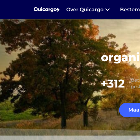
Over Quicargo
Beste
organi
+312
Bedr
ges
Maak