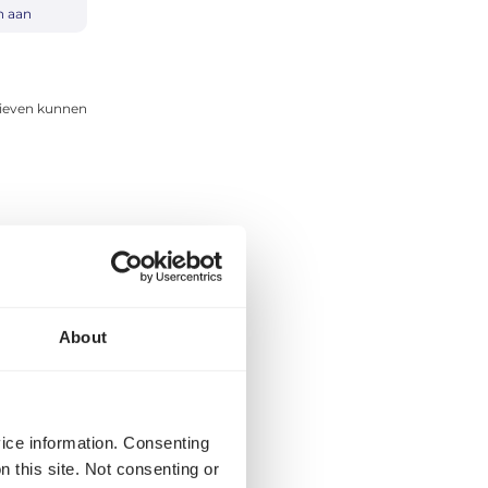
n aan
rieven kunnen
gazijnen in
About
ons portaal te
 zijn de
rvoerders zijn
n.
vice information. Consenting
n this site. Not consenting or
heit
,
Rapid
en