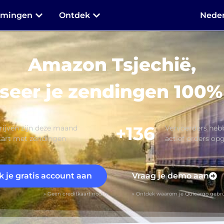
mmingen
Ontdek
Neder
Amazon Tsjechië,
seer je zendingen 100%
+136
ijven zijn deze maand
Vervoerders he
tart met zendingen
actief orders op
 je gratis account aan
Vraag je demo aan
» Geen creditkaart nodig
» Ontdek waarom je Quicargo gebru