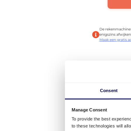
De rekenmachine g
enigszins afwijken,
Maak een gratis 
Ben je op zoek naa
Tsjechië te vervoer
Consent
Dan is Quicargo pr
kiezen, word je ve
Manage Consent
vervoerders die wi
experts in het we
To provide the best experien
to these technologies will al
Begin nu met verze