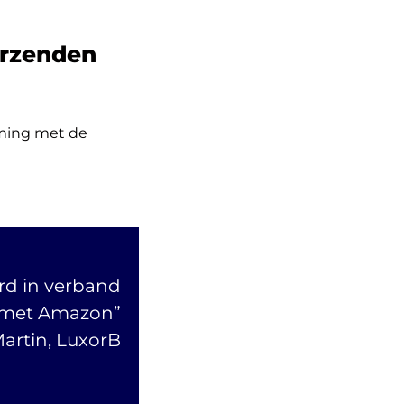
erzenden
mming met de
rd in verband
 met Amazon”
artin, LuxorB