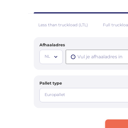
Less than truckload (LTL)
Full trucklo
Afhaaladres
NL
Pallet type
Europallet