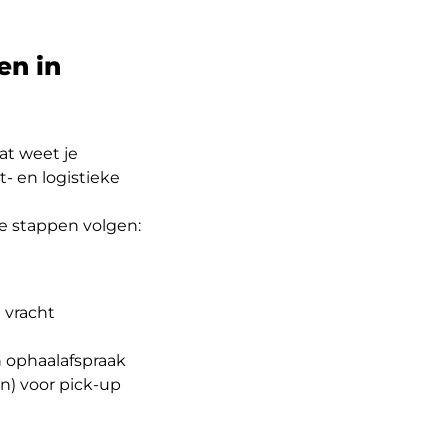
en in
at weet je
- en logistieke
e stappen volgen:
 vracht
 ophaalafspraak
en) voor pick-up