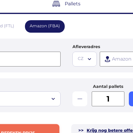
Pallets
ad (FTL)
Amazon (FBA)
Afleveradres
CZ
Aantal pallets
>>
Krijg nog betere offe