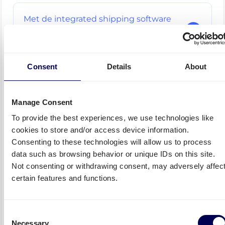
Met de integrated shipping software
van Transsmart regel je snel
verzendingen.
Consent
Details
About
Wij kunnen via onze API het Quicargo
portaal integreren in jouw Paazl
Manage Consent
account.
To provide the best experiences, we use technologies like
cookies to store and/or access device information.
Consenting to these technologies will allow us to process
data such as browsing behavior or unique IDs on this site.
Quicargo heeft API’s waarmee je gemakkelijk
Not consenting or withdrawing consent, may adversely affec
een connectie maakt met je eigen TMS.
certain features and functions.
Meer info
Consent
• Geen extra kosten
Necessary
Selection