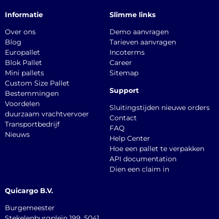
Informatie
Slimme links
Over ons
Demo aanvragen
Blog
Tarieven aanvragen
Europallet
Incoterms
Blok Pallet
Career
Mini pallets
Sitemap
Custom Size Pallet
Support
Bestemmingen
Voordelen
Sluitingstijden nieuwe orders
duurzaam vrachtvervoer
Contact
Transportbedrijf
FAQ
Nieuws
Help Center
Hoe een pallet te verpakken
API documentation
Dien een claim in
Quicargo B.V.
Burgemeester
Stekelenburgplein 199, 5041