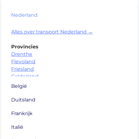
Nederland
Alles over transport Nederland →
Provincies
Drenthe
Flevoland
Friesland
Gelderland
Groningen
België
Limburg
Noord-Brabant
Duitsland
Noord-Holland
Frankrijk
Overijssel
Utrecht
Italië
Zeeland
Zuid-Holland