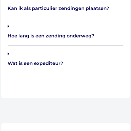
Transport van Nederland naar Litouwen
Kan ik als particulier zendingen plaatsen?
Transport van Nederland naar Roemenië
Transport van Nederland naar Bulgarije
Transport van Nederland naar Griekenland
Hoe lang is een zending onderweg?
Wat is een expediteur?