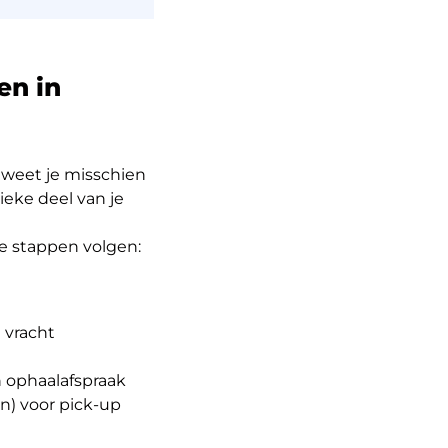
en in
 weet je misschien
ieke deel van je
e stappen volgen:
 vracht
 ophaalafspraak
en) voor pick-up