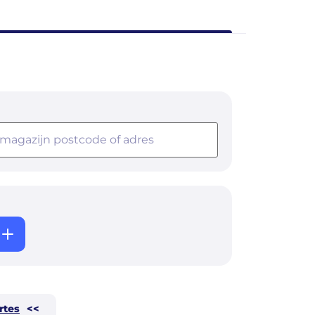
rtes
<<