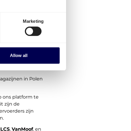
Marketing
Allow all
gazijnen in Polen
 ons platform te
 zijn de
rvoerders zijn
n.
 LCS
,
VanMoof
, en