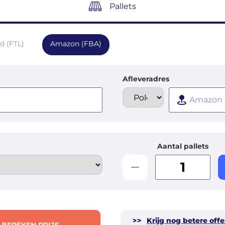
Pallets
ad (FTL)
Amazon (FBA)
Afleveradres
Aantal pallets
>>
Krijg nog betere offe