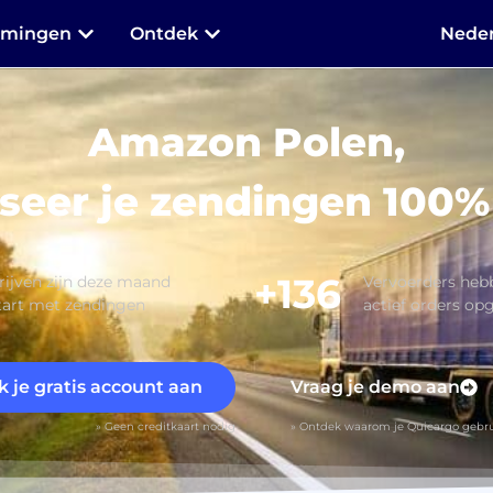
mmingen
Ontdek
Neder
Amazon Polen,
seer je zendingen 100%
+136
ijven zijn deze maand
Vervoerders he
tart met zendingen
actief orders op
 je gratis account aan
Vraag je demo aan
» Geen creditkaart nodig
» Ontdek waarom je Quicargo gebru