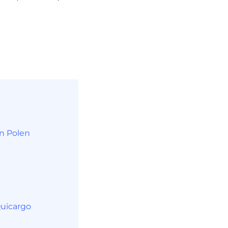
n Polen
Quicargo