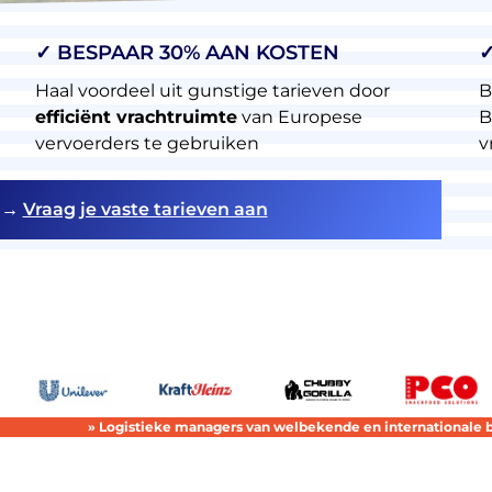
✓ BESPAAR 30% AAN KOSTEN
✓
Haal voordeel uit gunstige tarieven door
B
efficiënt vrachtruimte
van Europese
B
vervoerders te gebruiken
v
→
Vraag je vaste tarieven aan
» Logistieke managers van welbekende en internationale 