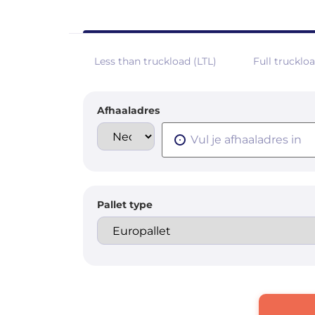
Less than truckload (LTL)
Full trucklo
Afhaaladres
Pallet type