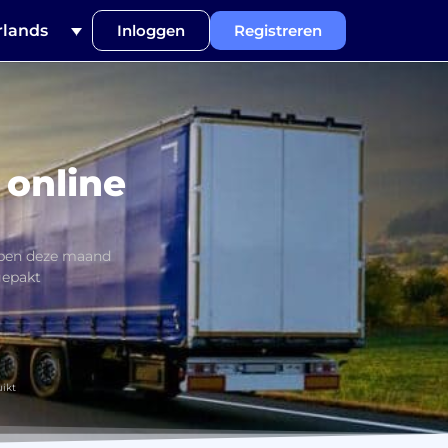
lands
Inloggen
Registreren
 online
bben deze maand
gepakt
ikt