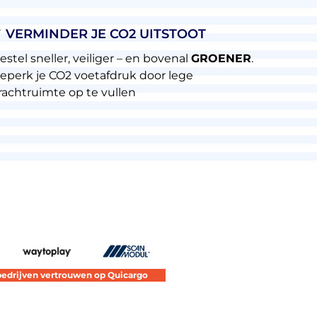
 VERMINDER JE CO2 UITSTOOT
estel sneller, veiliger – en bovenal
GROENER
.
eperk je CO2 voetafdruk door lege
rachtruimte op te vullen
bedrijven vertrouwen op Quicargo