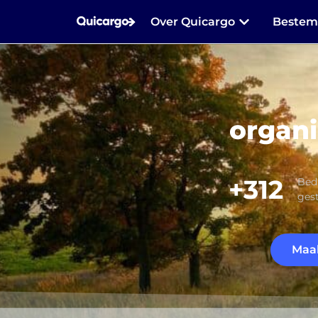
Over Quicargo
Beste
organi
+312
Bedr
ges
Maak