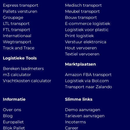
Express transport
Medisch transport
Pallets versturen
Meubel transport
Groupage
Bouw transport
LTL transport
E-commerce logistiek
FTL transport
Logistiek voor plastic
Internationaal
Print logistiek
Wegtransport
Verstuur elektronica
Track and Trace
Hout vervoeren
Textiel vervoeren
Logistieke Tools
Marktplaatsen
Bereken laadmeters
m3 calculator
Amazon FBA transport
Vrachtkosten calculator
Logistiek via Bol.com
Transport naar Zalando
Informatie
Slimme links
Over ons
Demo aanvragen
Blog
Tarieven aanvragen
Europallet
Incoterms
Blok Pallet
Career