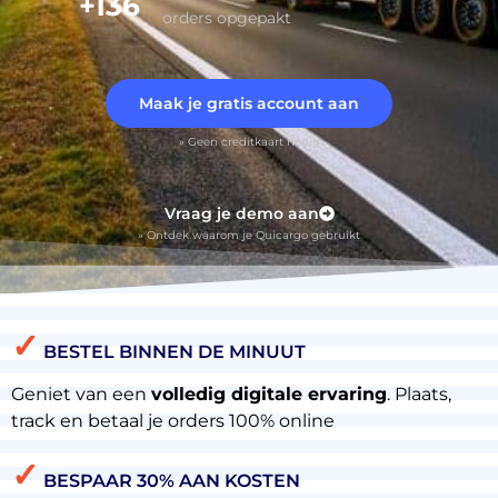
+136
orders opgepakt
Maak je gratis account aan
» Geen creditkaart nodig
Vraag je demo aan
» Ontdek waarom je Quicargo gebruikt
✓
BESTEL BINNEN DE MINUUT
Geniet van een
volledig digitale ervaring
. Plaats,
track en betaal je orders 100% online
✓
BESPAAR 30% AAN KOSTEN