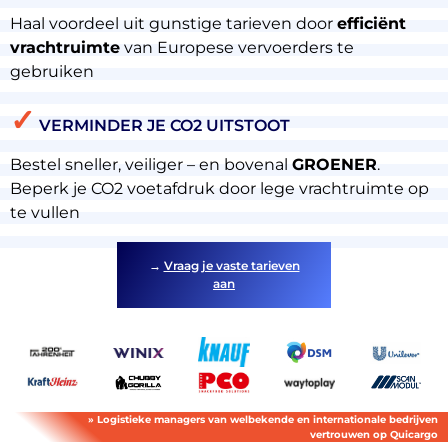
Haal voordeel uit gunstige tarieven door
efficiënt
vrachtruimte
van Europese vervoerders te
gebruiken
✓
VERMINDER JE CO2 UITSTOOT
Bestel sneller, veiliger – en bovenal
GROENER
.
About
Beperk je CO2 voetafdruk door lege vrachtruimte op
the
te vullen
platform
→
Vraag je vaste tarieven
aan
Bestemmingen
» Logistieke managers van welbekende en internationale bedrijven
vertrouwen op Quicargo