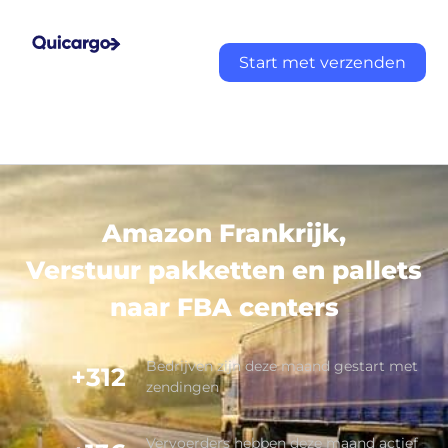
Start met verzenden
Amazon Frankrijk,
Verstuur pakketten en pallets
naar FBA centers
Bedrijven zijn deze maand gestart met
+312
zendingen
Vervoerders hebben deze maand actief