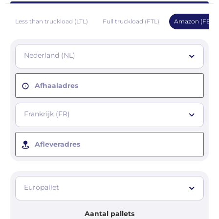
Less than truckload (LTL)
Full truckload (FTL)
Amazon (FBA)
Nederland (NL)
Afhaaladres
Frankrijk (FR)
Afleveradres
Europallet
Aantal pallets