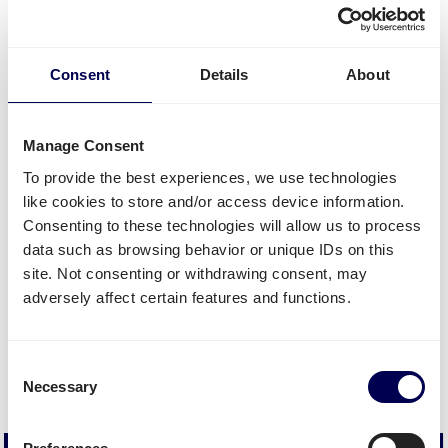
Amazon”
Martin, LuxorB
Consent
Details
About
Manage Consent
To provide the best experiences, we use technologies
like cookies to store and/or access device information.
Amazon Frankrijk FBA
Consenting to these technologies will allow us to process
Warehouses
data such as browsing behavior or unique IDs on this
site. Not consenting or withdrawing consent, may
adversely affect certain features and functions.
Binnen Frankrijk zijn meerdere Amazon FBA
centers waar je met Quicargo pakketten en
pallets naar toe kan versturen.
Consent
Hieronder vind je een overzicht van de opties:
Necessary
Selection