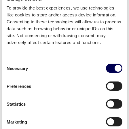
To provide the best experiences, we use technologies
Minder dan 10 pallets per
like cookies to store and/or access device information.
Consenting to these technologies will allow us to process
maand?
data such as browsing behavior or unique IDs on this
site. Not consenting or withdrawing consent, may
Voor uitzonderlijke of incidentele zendingen
adversely affect certain features and functions.
onder de 10 pallets per maand raden wij aan om
naar onze spotprijzen te kijken. Bereken snel de
prijs en boek je vervoer in minder dan een
Consent
minuut.
Necessary
Selection
Preferences
Prijs Berekenen
Statistics
Meer dan 10 pallets per
Marketing