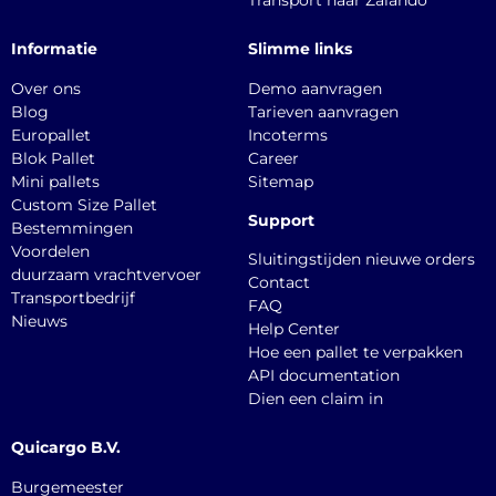
Transport naar Zalando
Informatie
Slimme links
Over ons
Demo aanvragen
Blog
Tarieven aanvragen
Europallet
Incoterms
Blok Pallet
Career
Mini pallets
Sitemap
Custom Size Pallet
Support
Bestemmingen
Voordelen
Sluitingstijden nieuwe orders
duurzaam vrachtvervoer
Contact
Transportbedrijf
FAQ
Nieuws
Help Center
Hoe een pallet te verpakken
API documentation
Dien een claim in
Quicargo B.V.
Burgemeester