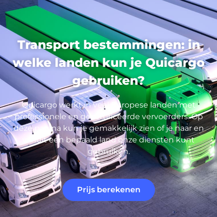
Transport bestemmingen: in
welke landen kun je Quicargo
gebruiken?
Quicargo werkt in veel Europese landen met
professionele en gecertificeerde vervoerders. Op
deze pagina kun je gemakkelijk zien of je naar en
vanuit een bepaald land onze diensten kunt
gebruiken.
Prijs berekenen