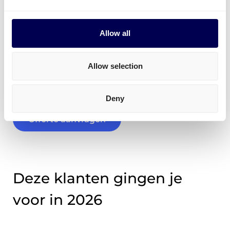
maand?
Allow all
Wil je regelmatig of dagelijks versturen in
Nederland en/of Europa? Vanaf 10 pallets per
maand en meer stellen we graag een offerte op
Allow selection
maat voor je op. Vaak tot wel
20% goedkoper
dan
onze spotprijzen, afhankelijk van het volume.
Deny
Offerte aanvragen
Deze klanten gingen je
voor in 2026