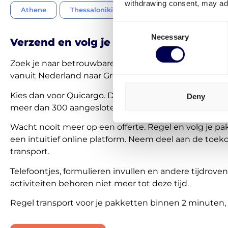
withdrawing consent, may adv
Athene
Thessaloniki
Patras
Piraeus
Consent
Necessary
Selection
Verzend en volg je pakketten 100% onli
Zoek je naar betrouwbare pakketten koeriers voor le
vanuit Nederland naar Griekenland?
Kies dan voor Quicargo. De #1 digitale expediteur va
Deny
meer dan 300 aangesloten gereputeerde Europese v
Wacht nooit meer op een offerte. Regel en volg je pa
een intuitief online platform. Neem deel aan de toe
transport.
Telefoontjes, formulieren invullen en andere tijdrove
activiteiten behoren niet meer tot deze tijd.
Regel transport voor je pakketten binnen 2 minuten, 