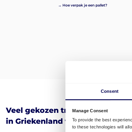
→ Hoe verpak je een pallet?
Consent
Veel gekozen transportbestem
Manage Consent
in Griekenland voor pakketten
To provide the best experien
to these technologies will al