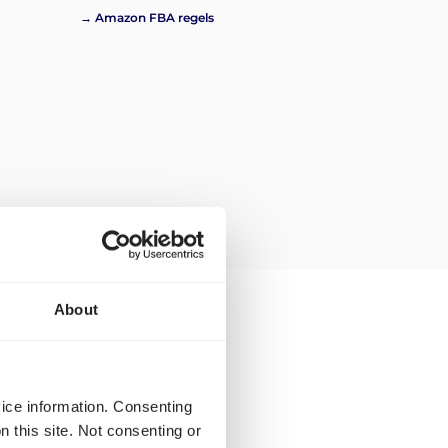
→ Amazon FBA regels
About
et verzenden van
 naar Griekenland?
vice information. Consenting
n this site. Not consenting or
het
versturen van