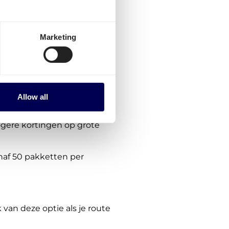
portprijzen voor pakketten
Marketing
or jou in het portaal.
baar voor alle routes. Het
n andere landen in Europa
breid.
Allow all
ogere kortingen op grote
anaf 50 pakketten per
van deze optie als je route