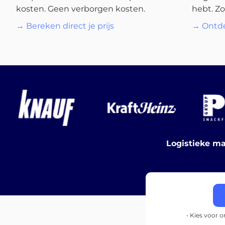
kosten. Geen verborgen kosten.
hebt. Zo
→ Bereken direct je prijs
→ Ontde
Logistieke ma
• Kies voor 