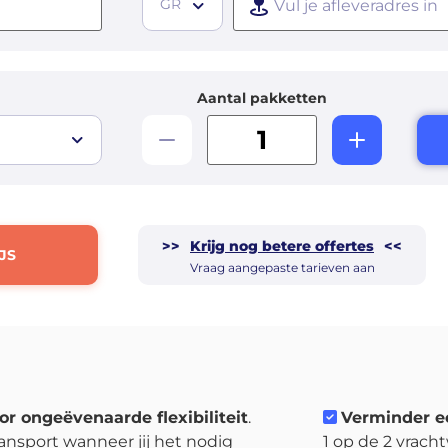
GR
Aantal pakketten
>>
Krijg nog betere offertes
<<
JS
Vraag aangepaste tarieven aan
or ongeëvenaarde flexibiliteit
.
Verminder e
ansport wanneer jij het nodig
1 op de 2 vrach