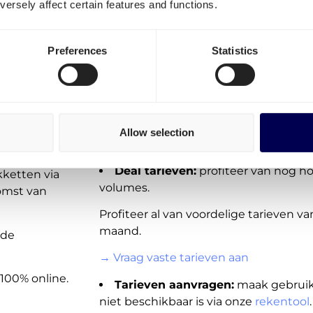
ersely affect certain features and functions.
pakketten
:
Larisa
On-demand tarieven (spot):
trans
Preferences
Statistics
naar Griekenland direct beschikbaar vo
ne
Deze verzendtarieven zijn niet beschik
veringen
aanbod voor
Nederland
,
Griekenland
e
wordt echter snel en regelmatig uitge
n Europa, met
Allow selection
→ Plaats een order binnen 1 minuut
ervoerders.
Deal tarieven:
profiteer van nog h
kketten via
volumes.
komst van
Profiteer al van voordelige tarieven v
maand.
nde
→ Vraag vaste tarieven aan
100% online.
Tarieven aanvragen:
maak gebruik 
niet beschikbaar is via onze
rekentool
.