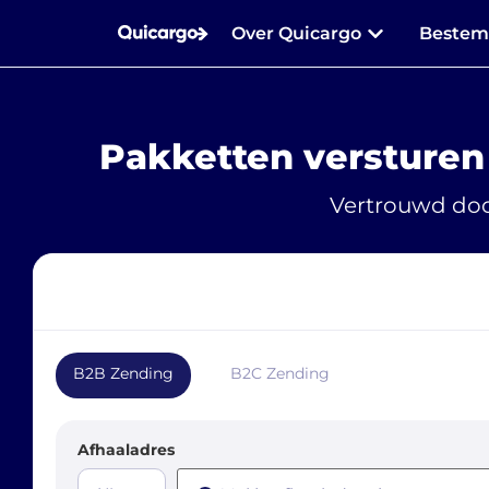
Over Quicargo
Beste
Pakketten versturen
Vertrouwd doo
B2B Zending
B2C Zending
Afhaaladres