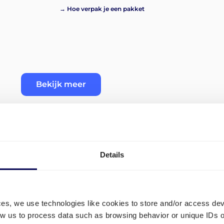
→ Hoe verpak je een pakket
Bekijk meer
Details
mingen
Wat zijn de tarieven voor h
pakketten vanuit Nederland
ces, we use technologies like cookies to store and/or access de
low us to process data such as browsing behavior or unique IDs o
Je hebt de volgende drie opties voor 