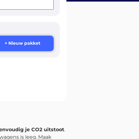
+ Nieuw pakket
envoudig je CO2 uitstoot
.
twagens is leeg. Maak