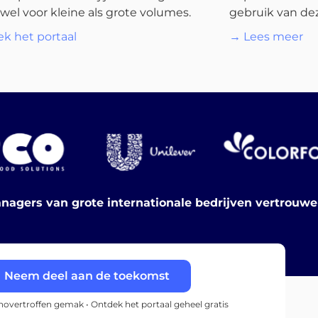
wel voor kleine als grote volumes.
gebruik van dez
k het portaal
→ Lees meer
nagers van grote internationale bedrijven vertrouw
Neem deel aan de toekomst
onovertroffen gemak • Ontdek het portaal geheel gratis