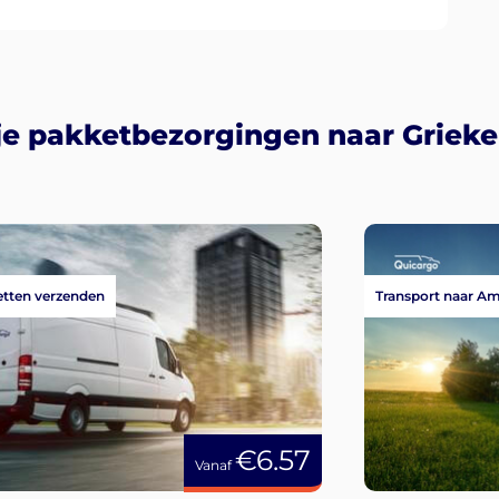
je pakketbezorgingen naar Griek
tten verzenden
Transport naar A
€6.57
Vanaf