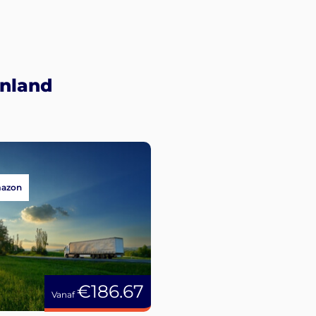
enland
mazon
€186.67
Vanaf