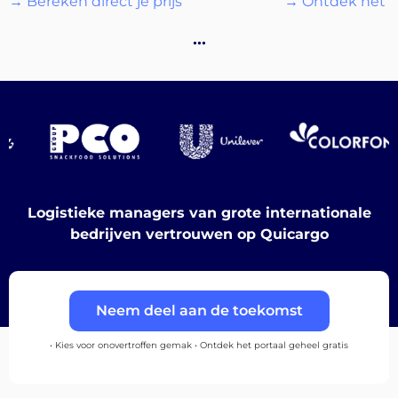
→ Bereken direct je prijs
→ Ontdek het p
Bestemmingen
…
Ontdek
Logistieke managers van grote internationale
bedrijven vertrouwen op Quicargo
Nederlands
Neem deel aan de toekomst
Inloggen
• Kies voor onovertroffen gemak • Ontdek het portaal geheel gratis
Aanmelden