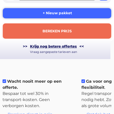
+ Nieuw pakket
BEREKEN PRIJS
>>
Krijg nog betere offertes
<<
Vraag aangepaste tarieven aan
About
Wacht nooit meer op een
Ga voor ong
the
offerte.
flexibiliteit
.
platform
Bespaar tot wel 30% in
Regel transport 
transport-kosten. Geen
nodig hebt. Zow
verborgen kosten.
als grote volum