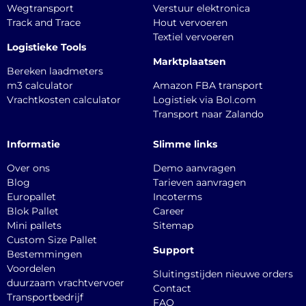
Wegtransport
Verstuur elektronica
Track and Trace
Hout vervoeren
Textiel vervoeren
Logistieke Tools
Marktplaatsen
Bereken laadmeters
m3 calculator
Amazon FBA transport
Vrachtkosten calculator
Logistiek via Bol.com
Transport naar Zalando
Informatie
Slimme links
Over ons
Demo aanvragen
Blog
Tarieven aanvragen
Europallet
Incoterms
Blok Pallet
Career
Mini pallets
Sitemap
Custom Size Pallet
Support
Bestemmingen
Voordelen
Sluitingstijden nieuwe orders
duurzaam vrachtvervoer
Contact
Transportbedrijf
FAQ