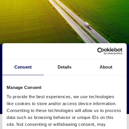
Maak een impact op het milieu
Laat je pakketten naar Finland ophalen door
Consent
Details
About
vrachtwagens en busjes die anders leeg of halfleeg
zouden rijden.
Manage Consent
→ Ga van start
To provide the best experiences, we use technologies
Verminder je CO2 uitstoot
like cookies to store and/or access device information.
Consenting to these technologies will allow us to process
data such as browsing behavior or unique IDs on this
site. Not consenting or withdrawing consent, may