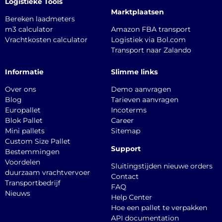
Logistieke Tools
Marktplaatsen
Bereken laadmeters
m3 calculator
Amazon FBA transport
Vrachtkosten calculator
Logistiek via Bol.com
Transport naar Zalando
Informatie
Slimme links
Over ons
Demo aanvragen
Blog
Tarieven aanvragen
Europallet
Incoterms
Blok Pallet
Career
Mini pallets
Sitemap
Custom Size Pallet
Support
Bestemmingen
Voordelen
Sluitingstijden nieuwe orders
duurzaam vrachtvervoer
Contact
Transportbedrijf
FAQ
Nieuws
Help Center
Hoe een pallet te verpakken
API documentation