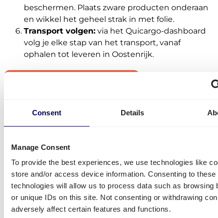
beschermen. Plaats zware producten onderaan
en wikkel het geheel strak in met folie.
Transport volgen:
via het Quicargo-dashboard
volg je elke stap van het transport, vanaf
ophalen tot leveren in Oostenrijk.
Maak je gratis account aan
• Order transport on-demand • 100% online
Consent
Details
Ab
Belang van goede verpakking 
Manage Consent
pallet transport naar Oostenrij
To provide the best experiences, we use technologies like co
store and/or access device information. Consenting to these
technologies will allow us to process data such as browsing 
Een goede verpakking is essentieel wanneer je
or unique IDs on this site. Not consenting or withdrawing co
pallets naar Oostenrijk verstuurt. Tijdens
adversely affect certain features and functions.
internationaal transport worden pallets vaak