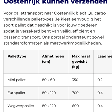
Oostenrijk kunnen verzenden
Voor pallettransport naar Oostenrijk biedt Quicargo
verschillende pallettypes. Je kiest eenvoudig het
soort pallet dat geschikt is voor jouw goederen,
zodat je verzekerd bent van veilig, efficiënt en
passend transport. Ons portaal ondersteunt zowel
standaardformaten als maatwerkmogelijkheden.
Pallettype
Afmetingen
Maximaal
Laadme
(cm)
gewicht
(kg)
Mini pallet
80 x 60
350
0,2
Europallet
80 x 120
700
0,4
Wegwerppallet
80 x 120
600
0,4