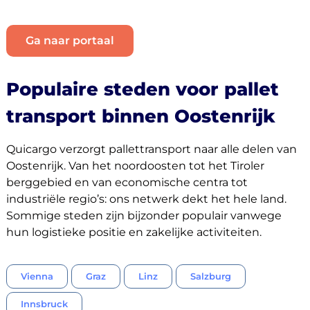
Bestemmingen
Ga naar portaal
Populaire steden voor pallet
transport binnen Oostenrijk
Ontdek
Quicargo verzorgt pallettransport naar alle delen van
Oostenrijk. Van het noordoosten tot het Tiroler
berggebied en van economische centra tot
Nederlands
industriële regio’s: ons netwerk dekt het hele land.
Sommige steden zijn bijzonder populair vanwege
hun logistieke positie en zakelijke activiteiten.
Inloggen
Vienna
Graz
Linz
Salzburg
Aanmelden
Innsbruck