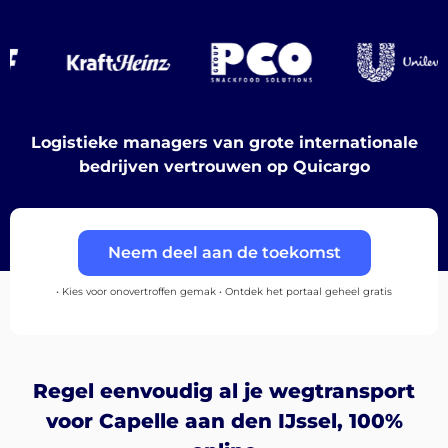
Bestemmingen
Logistieke managers van grote internationale
bedrijven vertrouwen op Quicargo
Ontdek
Neem deel aan de toekomst
• Kies voor onovertroffen gemak • Ontdek het portaal geheel gratis
Nederlands
Regel eenvoudig al je wegtransport
voor Capelle aan den IJssel, 100%
Inloggen