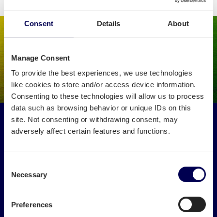
Consent
Details
About
Manage Consent
To provide the best experiences, we use technologies
like cookies to store and/or access device information.
Consenting to these technologies will allow us to process
data such as browsing behavior or unique IDs on this
Maak een impact op het milieu
site. Not consenting or withdrawing consent, may
adversely affect certain features and functions.
Laat je vracht naar en van Capelle aan den IJssel ophalen
door vrachtwagens die anders leeg of halfleeg zouden
rijden.
Consent
Necessary
Selection
→ Ga van start
Verminder je CO2 uitstoot
Preferences