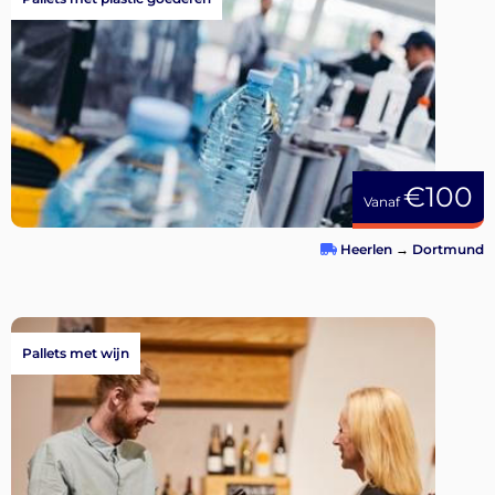
€100
Vanaf
Heerlen
→
Dortmund
Pallets met wijn