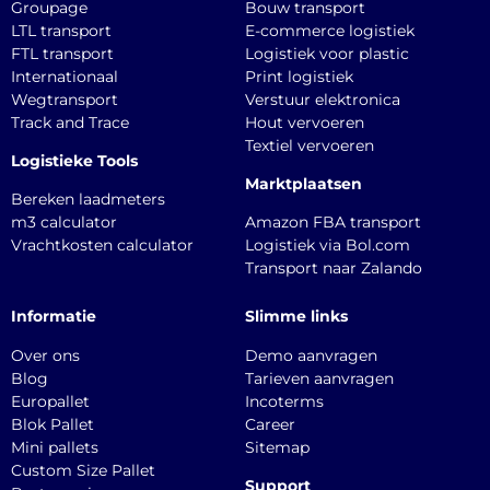
Groupage
Bouw transport
LTL transport
E-commerce logistiek
FTL transport
Logistiek voor plastic
Internationaal
Print logistiek
Wegtransport
Verstuur elektronica
Track and Trace
Hout vervoeren
Textiel vervoeren
Logistieke Tools
Marktplaatsen
Bereken laadmeters
m3 calculator
Amazon FBA transport
Vrachtkosten calculator
Logistiek via Bol.com
Transport naar Zalando
Informatie
Slimme links
Over ons
Demo aanvragen
Blog
Tarieven aanvragen
Europallet
Incoterms
Blok Pallet
Career
Mini pallets
Sitemap
Custom Size Pallet
Support