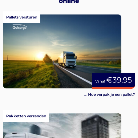
online
Aanmelden
Pallets versturen
€39.95
Vanaf
→ Hoe verpak je een pallet?
Pakketten verzenden