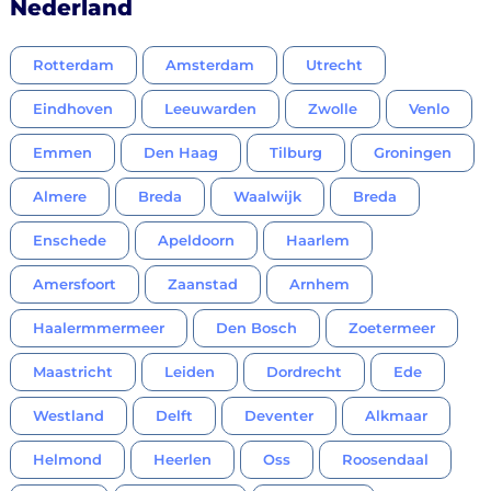
Nederland
Rotterdam
Amsterdam
Utrecht
Eindhoven
Leeuwarden
Zwolle
Venlo
Emmen
Den Haag
Tilburg
Groningen
Almere
Breda
Waalwijk
Breda
Enschede
Apeldoorn
Haarlem
Amersfoort
Zaanstad
Arnhem
Haalermmermeer
Den Bosch
Zoetermeer
Maastricht
Leiden
Dordrecht
Ede
Westland
Delft
Deventer
Alkmaar
Helmond
Heerlen
Oss
Roosendaal