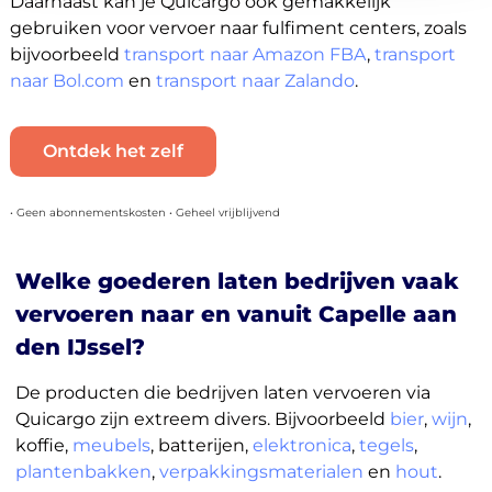
Daarnaast kan je Quicargo ook gemakkelijk
gebruiken voor vervoer naar fulfiment centers, zoals
bijvoorbeeld
transport naar Amazon FBA
,
transport
naar Bol.com
en
transport naar Zalando
.
Ontdek het zelf
• Geen abonnementskosten • Geheel vrijblijvend
Welke goederen laten bedrijven vaak
vervoeren naar en vanuit Capelle aan
den IJssel?
De producten die bedrijven laten vervoeren via
Quicargo zijn extreem divers. Bijvoorbeeld
bier
,
wijn
,
koffie,
meubels
, batterijen,
elektronica
,
tegels
,
plantenbakken
,
verpakkingsmaterialen
en
hout
.