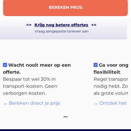
BEREKEN PRIJS
>>
Krijg nog betere offertes
<<
Vraag aangepaste tarieven aan
Wacht nooit meer op een
Ga voor ong
offerte.
flexibiliteit
.
Bespaar tot wel 30% in
Regel transport 
transport-kosten. Geen
nodig hebt. Zow
verborgen kosten.
als grote volum
→ Bereken direct je prijs
→ Ontdek het p
About
the
…
platform