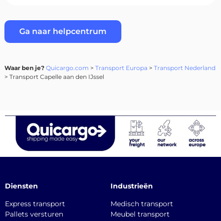
Ga naar helpcentrum
Waar ben je?
Quicargo.com
>
Transport Europa
>
Transport Nederland
> Transport Capelle aan den IJssel
Diensten
Industrieën
Express transport
Medisch transport
Pallets versturen
Meubel transport