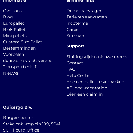
Informatie
Slimme links
Over ons
Demo aanvragen
Blog
Tarieven aanvragen
Europallet
Incoterms
Blok Pallet
Career
Mini pallets
Sitemap
Custom Size Pallet
Support
Bestemmingen
Voordelen
Sluitingstijden nieuwe orders
duurzaam vrachtvervoer
Contact
Transportbedrijf
FAQ
Nieuws
Help Center
Hoe een pallet te verpakken
API documentation
Dien een claim in
Quicargo B.V.
Burgemeester
Stekelenburgplein 199, 5041
SC, Tilburg Office