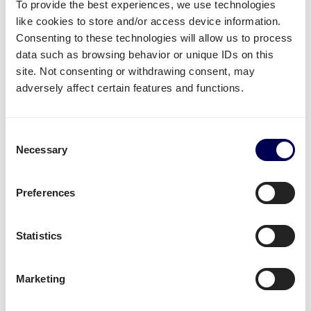
To provide the best experiences, we use technologies
like cookies to store and/or access device information.
Consenting to these technologies will allow us to process
data such as browsing behavior or unique IDs on this
Welke vervoersdiensten kan jij
site. Not consenting or withdrawing consent, may
adversely affect certain features and functions.
gebruiken voor de route Slowakije-
Nederland?
Consent
Beschikbare transport diensten
Necessary
Selection
Heb je goederen die je per pallet of per pakket wil
laten vervoeren van Slowakije naar Nederland? Dan
Preferences
kan je gebruik maken van de volgende diensten:
Je kan
pallets verzenden
vanuit Slowakije naar
Statistics
Nederland
Je kan gebruik maken van
groupage
,
LTL
en
FTL
.
Marketing
Het maakt dus niet uit of je 1 of 33 pallets wil
versturen.