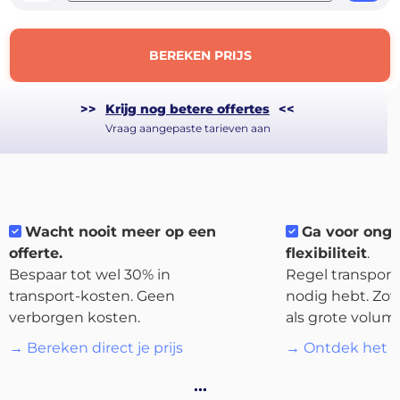
BEREKEN PRIJS
>>
Krijg nog betere offertes
<<
Vraag aangepaste tarieven aan
Wacht nooit meer op een
Ga voor ong
offerte.
flexibiliteit
.
Bespaar tot wel 30% in
Regel transport 
About
transport-kosten. Geen
nodig hebt. Zow
the
verborgen kosten.
als grote volum
platform
→ Bereken direct je prijs
→ Ontdek het p
…