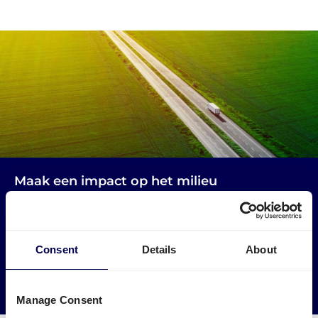
Maak een impact op het milieu
Gebruik vrachtwagens die anders leeg zouden rijden. Zo
verminder je lege kilometers in Slowakije en Nederland.
Consent
Details
About
→ Ga van start
Verminder je CO2 uitstoot
Manage Consent