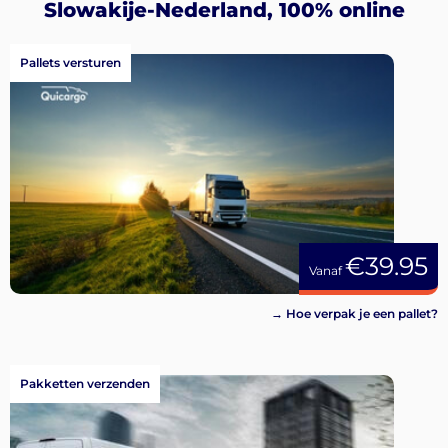
Aanmelden
Slowakije-Nederland, 100% online
Pallets versturen
€39.95
Vanaf
→ Hoe verpak je een pallet?
Pakketten verzenden