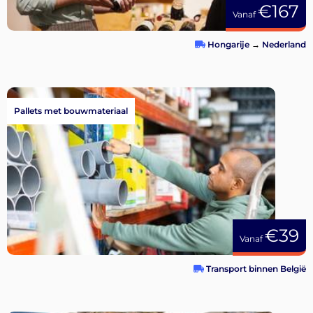
€167
Vanaf
Hongarije
→
Nederland
Pallets met bouwmateriaal
€39
Vanaf
Transport binnen België