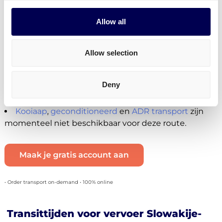
Je kan mini pallets, europallets, blokpallets en
afwijkende pallets laten vervoeren.
Allow all
Momenteel niet beschikbaar
Je kan momenteel geen
pakketten versturen
Allow selection
vanuit Slowakije naar Nederland (wel andersom)
Je kan geen B2C zendingen plaatsen voor
Deny
Slowakije-Nederland. Dit is enkel mogelijk voor
nationale zendingen in een beperkt aantal landen.
Kooiaap
,
geconditioneerd
en
ADR transport
zijn
momenteel niet beschikbaar voor deze route.
Maak je gratis account aan
• Order transport on-demand • 100% online
Transittijden voor vervoer Slowakije-