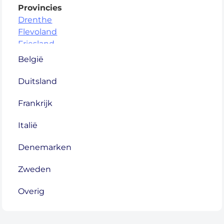
Provincies
Drenthe
Flevoland
Friesland
Gelderland
België
Groningen
Limburg
Duitsland
Noord-Brabant
Frankrijk
Noord-Holland
Overijssel
Italië
Utrecht
Zeeland
Denemarken
Zuid-Holland
Zweden
Steden
Overig
Amsterdam
Rotterdam
Den Haag