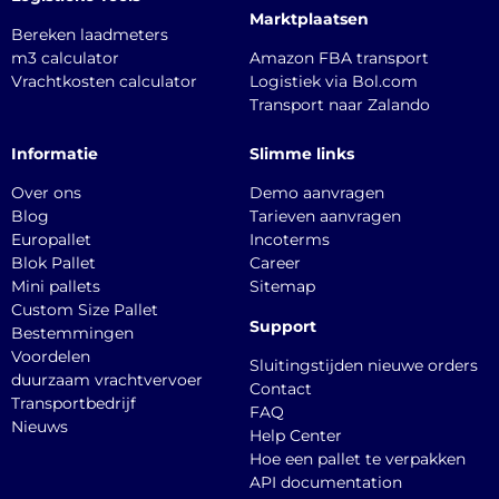
Marktplaatsen
Bereken laadmeters
m3 calculator
Amazon FBA transport
Vrachtkosten calculator
Logistiek via Bol.com
Transport naar Zalando
Informatie
Slimme links
Over ons
Demo aanvragen
Blog
Tarieven aanvragen
Europallet
Incoterms
Blok Pallet
Career
Mini pallets
Sitemap
Custom Size Pallet
Support
Bestemmingen
Voordelen
Sluitingstijden nieuwe orders
duurzaam vrachtvervoer
Contact
Transportbedrijf
FAQ
Nieuws
Help Center
Hoe een pallet te verpakken
API documentation