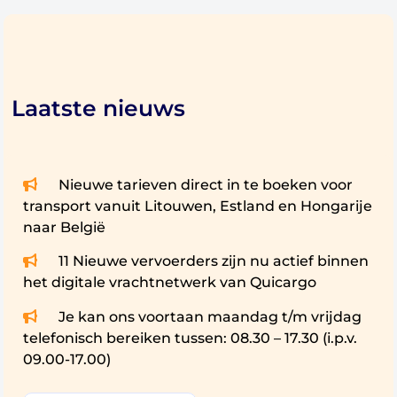
Utrecht
Eindhoven
Groningen
Tilburg
Almere
Laatste nieuws
Breda
Nijmegen
Apeldoorn
Arnhem
Nieuwe tarieven direct in te boeken voor
transport vanuit Litouwen, Estland en Hongarije
naar België
Internationale routes
Transport van Nederland naar België
11 Nieuwe vervoerders zijn nu actief binnen
Transport van Nederland naar Frankrijk
het digitale vrachtnetwerk van Quicargo
Transport van Nederland naar Duitsland
Je kan ons voortaan maandag t/m vrijdag
Transport van Nederland naar Engeland
telefonisch bereiken tussen: 08.30 – 17.30 (i.p.v.
Transport van Nederland naar Ierland
09.00-17.00)
Transport van Nederland naar Luxemburg
Transport van Nederland naar Portugal