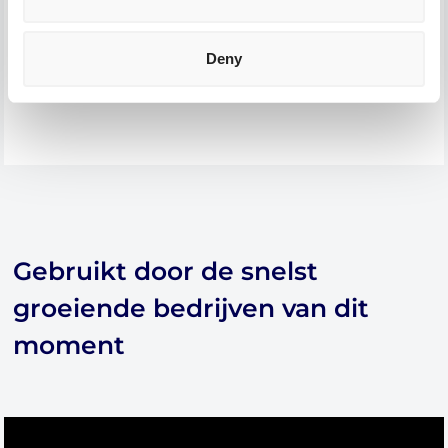
→ Leer meer over integraties
Deny
Gebruikt door de snelst
groeiende bedrijven van dit
moment