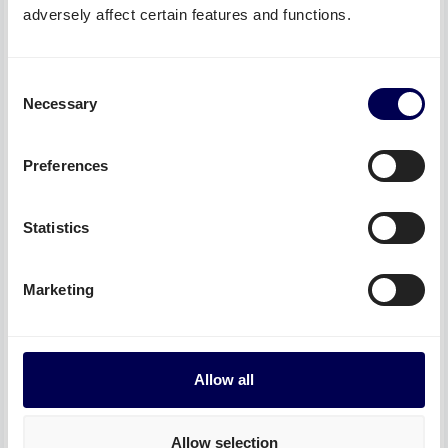
adversely affect certain features and functions.
Paazl
Quicargo als vervoerder
Meer info
Consent
Necessary
Selection
Preferences
Transsmart
Quicargo als vervoerder
Statistics
Meer info
Marketing
Quicargo
Allow all
Gebruik onze open API
Meer info
Allow selection