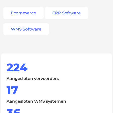
Ecommerce
ERP Software
Ontdek
WMS Software
Nederlands
224
Inloggen
Aangesloten vervoerders
Aanmelden
17
Aangesloten WMS systemen
36