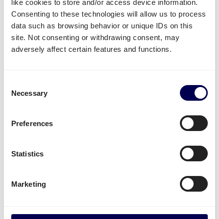
Welke vervoersdiensten kan jij
like cookies to store and/or access device information.
gebruiken voor de route Nederland-
Consenting to these technologies will allow us to process
data such as browsing behavior or unique IDs on this
Bulgarije?
site. Not consenting or withdrawing consent, may
adversely affect certain features and functions.
Beschikbare vervoersdiensten voor jou
Heb je goederen die je wil laten vervoeren van
Nederland naar Bulgarije? Dan kan je gebruik maken
Consent
van de volgende diensten:
Necessary
Selection
Je kan
pallets verzenden
vanuit Nederland naar
Bulgarije.
Preferences
Je kan
pakketten versturen van Nederland naar
Bulgarije
.
Statistics
Je kan gebruik maken van
groupage
,
LTL
en
FTL
.
Het maakt dus niet uit of je 1 of 33 pallets wil
versturen.
Marketing
Je kan
mini pallets
,
europallets
,
blokpallets
en
afwijkende pallets laten vervoeren.
Je kan gebruik maken van
transport naar Amazon
,