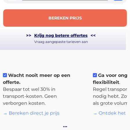
BEREKEN PRIJS
>>
Krijg nog betere offertes
<<
Vraag aangepaste tarieven aan
Wacht nooit meer op een
Ga voor ong
offerte.
flexibiliteit
.
Bespaar tot wel 30% in
Regel transport 
About
transport-kosten. Geen
nodig hebt. Zow
the
verborgen kosten.
als grote volum
platform
→ Bereken direct je prijs
→ Ontdek het p
…