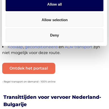
Allow all
transport naar Bol.com
,
transport naar Zalando
en
naar andere distributiecentra en fulfilment centers in
Bulgarije.
Allow selection
Momenteel niet beschikbaar
Je kan geen B2C zendingen plaatsen voor
Deny
Nederland-Bulgarije.
Kooiaap
,
geconditioneerd
en
ADR transport
zijn
niet mogelijk voor deze route.
Ontdek het portaal
• Regel transport on-demand • 100% online
Transittijden voor vervoer Nederland-
Bulgarije