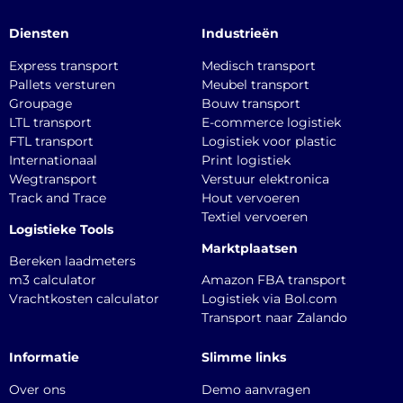
Diensten
Industrieën
Express transport
Medisch transport
Pallets versturen
Meubel transport
Groupage
Bouw transport
LTL transport
E-commerce logistiek
FTL transport
Logistiek voor plastic
Internationaal
Print logistiek
Wegtransport
Verstuur elektronica
Track and Trace
Hout vervoeren
Textiel vervoeren
Logistieke Tools
Marktplaatsen
Bereken laadmeters
m3 calculator
Amazon FBA transport
Vrachtkosten calculator
Logistiek via Bol.com
Transport naar Zalando
Informatie
Slimme links
Over ons
Demo aanvragen