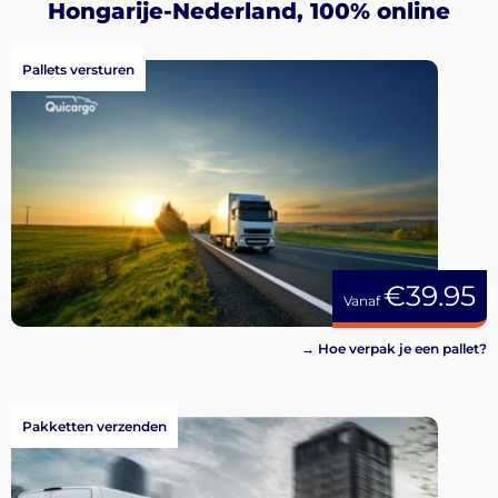
Aanmelden
Hongarije-Nederland, 100% online
Pallets versturen
€39.95
Vanaf
→ Hoe verpak je een pallet?
Pakketten verzenden