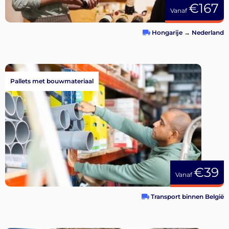
€167
Vanaf
Hongarije
→
Nederland
Pallets met bouwmateriaal
€39
Vanaf
Transport binnen België