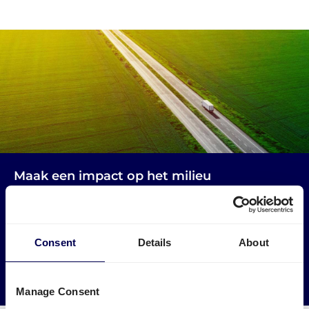
Maak een impact op het milieu
Gebruik vrachtwagens die anders leeg zouden rijden. Zo
verminder je lege kilometers in Hongarije en Nederland.
Consent
Details
About
→ Ga van start
Verminder je CO2 uitstoot
Manage Consent