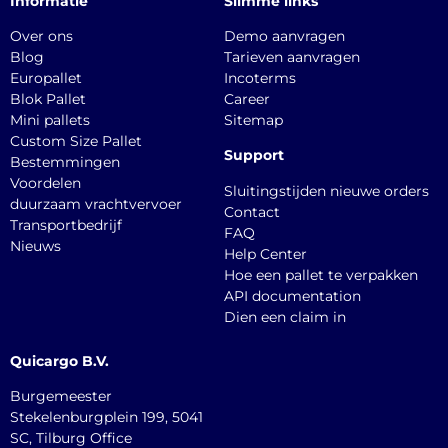
Informatie
Slimme links
Over ons
Demo aanvragen
Blog
Tarieven aanvragen
Europallet
Incoterms
Blok Pallet
Career
Mini pallets
Sitemap
Custom Size Pallet
Support
Bestemmingen
Voordelen
Sluitingstijden nieuwe orders
duurzaam vrachtvervoer
Contact
Transportbedrijf
FAQ
Nieuws
Help Center
Hoe een pallet te verpakken
API documentation
Dien een claim in
Quicargo B.V.
Burgemeester
Stekelenburgplein 199, 5041
SC, Tilburg Office