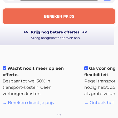
BEREKEN PRIJS
>>
Krijg nog betere offertes
<<
Vraag aangepaste tarieven aan
Wacht nooit meer op een
Ga voor ong
offerte.
flexibiliteit
.
Bespaar tot wel 30% in
Regel transport 
About
transport-kosten. Geen
nodig hebt. Zow
the
verborgen kosten.
als grote volum
platform
→ Bereken direct je prijs
→ Ontdek het p
…