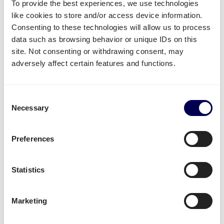
To provide the best experiences, we use technologies
like cookies to store and/or access device information.
Consenting to these technologies will allow us to process
data such as browsing behavior or unique IDs on this
Welke vervoersdiensten kan jij
site. Not consenting or withdrawing consent, may
adversely affect certain features and functions.
gebruiken voor de route Hongarije-
Nederland?
Consent
Beschikbare transport diensten
Necessary
Selection
Heb je goederen die je per pallet of per pakket wil
laten vervoeren van Hongarije naar Nederland? Dan
Preferences
kan je gebruik maken van de volgende diensten:
Je kan
pallets verzenden
vanuit Hongarije naar
Statistics
Nederland
Je kan gebruik maken van
groupage
,
LTL
en
FTL
.
Marketing
Het maakt dus niet uit of je 1 of 33 pallets wil
versturen.