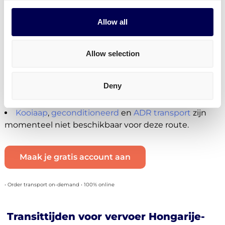
Je kan mini pallets, europallets, blokpallets en
afwijkende pallets laten vervoeren.
Allow all
Momenteel niet beschikbaar
Je kan momenteel geen
pakketten versturen
Allow selection
vanuit Hongarije naar Nederland (wel andersom)
Je kan geen B2C zendingen plaatsen voor
Deny
Hongarije-Nederland. Dit is enkel mogelijk voor
nationale zendingen in een beperkt aantal landen.
Kooiaap
,
geconditioneerd
en
ADR transport
zijn
momenteel niet beschikbaar voor deze route.
Maak je gratis account aan
• Order transport on-demand • 100% online
Transittijden voor vervoer Hongarije-