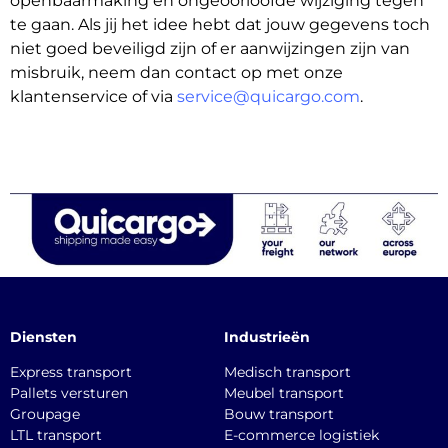
openbaarmaking en ongeoorloofde wijziging tegen
te gaan. Als jij het idee hebt dat jouw gegevens toch
niet goed beveiligd zijn of er aanwijzingen zijn van
misbruik, neem dan contact op met onze
klantenservice of via
service@quicargo.com
.
Diensten
Industrieën
Express transport
Medisch transport
Pallets versturen
Meubel transport
Groupage
Bouw transport
LTL transport
E-commerce logistiek