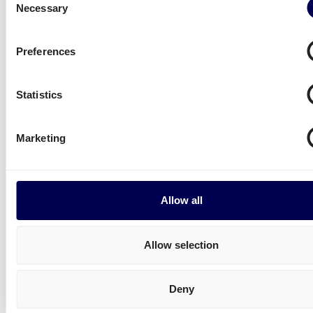
meet
Necessary
Selection
Zendesk
Berichten in de app
1 jaar
Preferences
Fullstory
Analytische cookie
1 jaar
die websitebezoek
Statistics
meet en feedback
Marketing
Justuno
Analytische cookie
6 maanden
die websitebezoek
meet en feedback
Allow all
Hubspot
CRM
10 jaar
gebruikersnotificaties
Allow selection
Facebook
Meet websitebezoek
180 dagen
pixel
voor retargeting
Deny
doeleinden