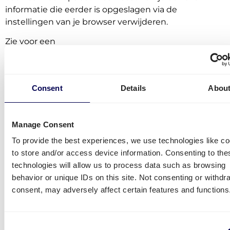
informatie die eerder is opgeslagen via de
instellingen van je browser verwijderen.
Zie voor een
toelichting:
https://veiliginternetten.nl/themes/situati
wat-zijn-het-en-wat-doe-ik-ermee/
Overzicht cookies
Consent
Details
Abou
Op deze website worden diverse cookies geplaats,
ook door derden. Hieronder een overzicht:
Manage Consent
Cookie
Functie
Bewaartermijn
To provide the best experiences, we use technologies like c
to store and/or access device information. Consenting to the
Google
Analytische cookie
2 jaar
technologies will allow us to process data such as browsing
Analytics
die websitebezoek
behavior or unique IDs on this site. Not consenting or withdr
meet
consent, may adversely affect certain features and functions
Bing
Analytische cookie
1 jaar
die websitebezoek
Consent