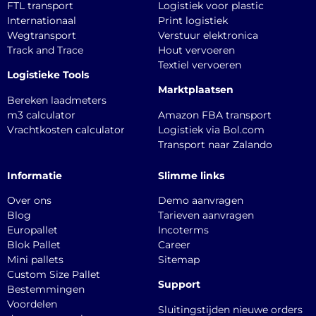
FTL transport
Logistiek voor plastic
Internationaal
Print logistiek
Wegtransport
Verstuur elektronica
Track and Trace
Hout vervoeren
Textiel vervoeren
Logistieke Tools
Marktplaatsen
Bereken laadmeters
m3 calculator
Amazon FBA transport
Vrachtkosten calculator
Logistiek via Bol.com
Transport naar Zalando
Informatie
Slimme links
Over ons
Demo aanvragen
Blog
Tarieven aanvragen
Europallet
Incoterms
Blok Pallet
Career
Mini pallets
Sitemap
Custom Size Pallet
Support
Bestemmingen
Voordelen
Sluitingstijden nieuwe orders