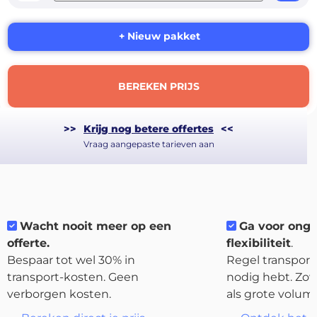
+ Nieuw pakket
BEREKEN PRIJS
>>
Krijg nog betere offertes
<<
Vraag aangepaste tarieven aan
About
Wacht nooit meer op een
Ga voor ong
the
offerte.
flexibiliteit
.
platform
Bespaar tot wel 30% in
Regel transport 
transport-kosten. Geen
nodig hebt. Zow
verborgen kosten.
als grote volum