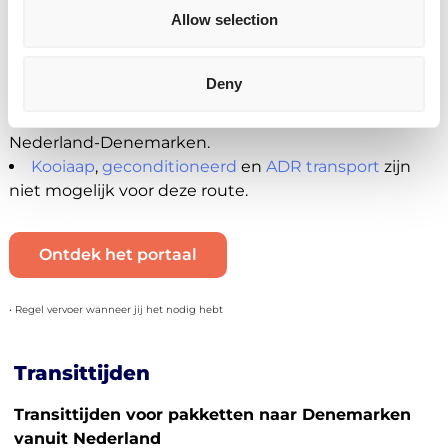
naar verschillende Deense distributie en fulfilment
Allow selection
centers.
Momenteel niet beschikbaar
Deny
Je kan geen B2C zendingen plaatsen voor
Nederland-Denemarken.
Kooiaap
,
geconditioneerd
en
ADR transport
zijn
niet mogelijk voor deze route.
Ontdek het portaal
• Regel vervoer wanneer jij het nodig hebt
Transittijden
Transittijden voor pakketten naar Denemarken
vanuit Nederland