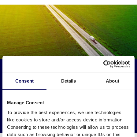
Maak een impact op het milieu
Consent
Details
About
Laat je pakketten naar Denemarken ophalen door
vrachtwagens en busjes die anders leeg of halfleeg
zouden rijden.
Manage Consent
→ Ga van start
To provide the best experiences, we use technologies
like cookies to store and/or access device information.
Verminder je CO2 uitstoot
Consenting to these technologies will allow us to process
data such as browsing behavior or unique IDs on this