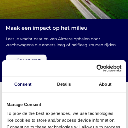
Maak een impact op het milieu
Laat je vracht naar en van Almere ophalen door
vrachtwagens die anders leeg of halfleeg zouden rijden.
→ Ga van start
Verminder je CO2 uitstoot
Consent
Details
About
Manage Consent
Welke transport diensten zijn
To provide the best experiences, we use technologies
like cookies to store and/or access device information.
beschikbaar voor Almere?
Consenting to these technologies will allow us to process