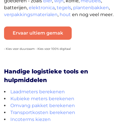
goederen - zoals
bier
,
wijn
, koffie,
meubels
,
batterijen,
elektronica
,
tegels
,
plantenbakken
,
verpakkingsmaterialen
,
hout
en nog veel meer.
Ervaar ultiem gemak
• Kies voor duurzaam • Kies voor 100% digitaal
Handige logistieke tools en
hulpmiddelen
Laadmeters berekenen
Kubieke meters berekenen
Omvang pakket berekenen
Transportkosten berekenen
Incoterms kiezen