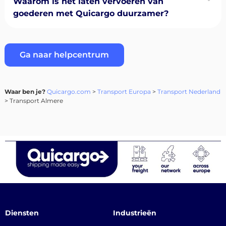
Waarom is het laten vervoeren van
goederen met Quicargo duurzamer?
Ga naar helpcentrum
Waar ben je?
Quicargo.com
>
Transport Europa
>
Transport Nederland
> Transport Almere
Diensten
Industrieën