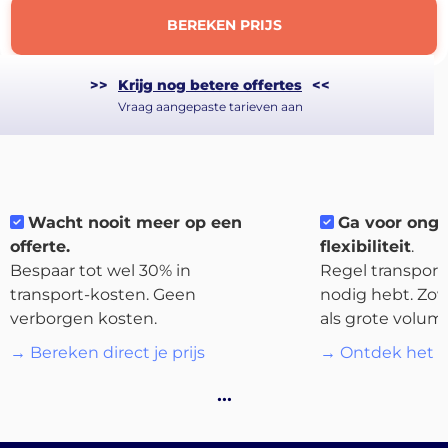
BEREKEN PRIJS
>>
Krijg nog betere offertes
<<
Vraag aangepaste tarieven aan
Wacht nooit meer op een
Ga voor ong
offerte.
flexibiliteit
.
Bespaar tot wel 30% in
Regel transport 
transport-kosten. Geen
nodig hebt. Zow
About
verborgen kosten.
als grote volum
the
→ Bereken direct je prijs
→ Ontdek het p
platform
…