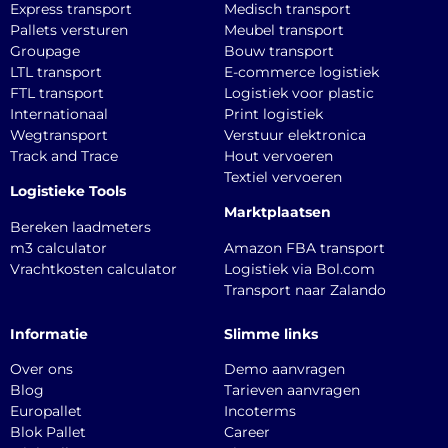
Express transport
Medisch transport
Pallets versturen
Meubel transport
Groupage
Bouw transport
LTL transport
E-commerce logistiek
FTL transport
Logistiek voor plastic
Internationaal
Print logistiek
Wegtransport
Verstuur elektronica
Track and Trace
Hout vervoeren
Textiel vervoeren
Logistieke Tools
Marktplaatsen
Bereken laadmeters
m3 calculator
Amazon FBA transport
Vrachtkosten calculator
Logistiek via Bol.com
Transport naar Zalando
Informatie
Slimme links
Over ons
Demo aanvragen
Blog
Tarieven aanvragen
Europallet
Incoterms
Blok Pallet
Career