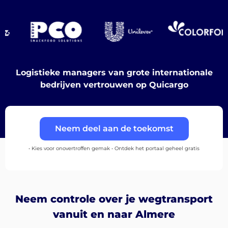
Bestemmingen
Logistieke managers van grote internationale
bedrijven vertrouwen op Quicargo
Ontdek
Neem deel aan de toekomst
Nederlands
• Kies voor onovertroffen gemak • Ontdek het portaal geheel gratis
Inloggen
Neem controle over je wegtransport
vanuit en naar Almere
Aanmelden