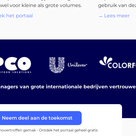
wel voor kleine als grote volumes.
gebruik van dez
k het portaal
→ Lees meer
nagers van grote internationale bedrijven vertrouw
Neem deel aan de toekomst
onovertroffen gemak • Ontdek het portaal geheel gratis