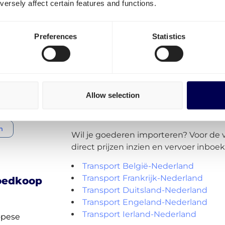
Wil je pallets laten vervoeren? Dan ka
ersely affect certain features and functions.
Nederland de volgende export routes 
portaal:
en
Preferences
Statistics
Transport Nederland-België
Den Haag
Transport Nederland-Frankrijk
aalwijk
Transport Nederland-Duitsland
Transport Nederland-Engeland
Transport Nederland-Ierland
Allow selection
ermeer
+ Toon meer
n
Wil je goederen importeren? Voor de 
direct prijzen inzien en vervoer inboe
Transport België-Nederland
Transport Frankrijk-Nederland
goedkoop
Transport Duitsland-Nederland
Transport Engeland-Nederland
Transport Ierland-Nederland
opese