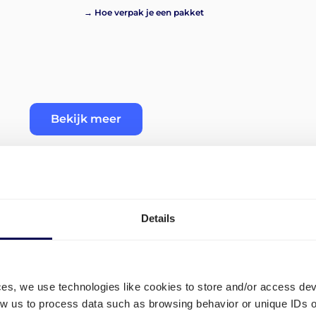
→ Hoe verpak je een pakket
Bekijk meer
Details
 en
Welke routes zijn beschikba
in
Hoogeveen?
ces, we use technologies like cookies to store and/or access de
low us to process data such as browsing behavior or unique IDs o