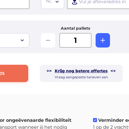
NL
Aantal pallets
>>
Krijg nog betere offertes
<<
JS
Vraag aangepaste tarieven aan
or ongeëvenaarde flexibiliteit
.
Verminder e
ansport wanneer jij het nodig
1 op de 2 vrach