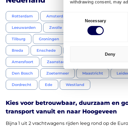
withdrawing consent, may adv
Consent
Rotterdam
Amsterdam
Utrecht
Eindhov
Necessary
Selection
Leeuwarden
Zwolle
Venlo
Emmen
Tilburg
Groningen
Almere
Breda
W
Breda
Enschede
Apeldoorn
Haarlem
Deny
Amersfoort
Zaanstad
Arnhem
Haalermm
Den Bosch
Zoetermeer
Maastricht
Leide
Dordrecht
Ede
Westland
Kies voor betrouwbaar, duurzaam en 
transport vanuit en naar Hoogeveen
Bijna 1 uit 2 vrachtwagens rijden leeg rond op de Eur