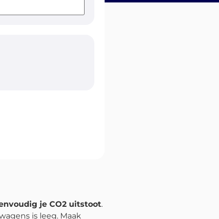
envoudig je CO2 uitstoot
.
twagens is leeg. Maak