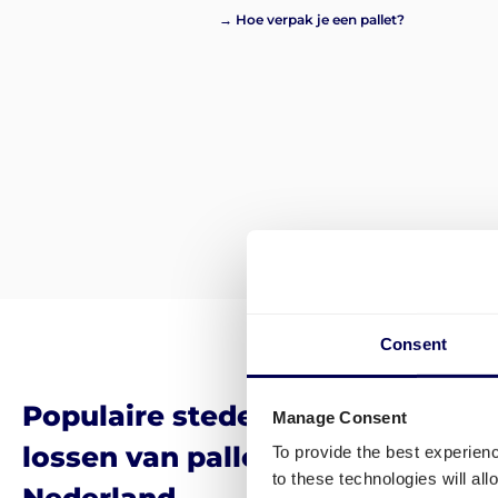
→ Hoe verpak je een pallet?
Consent
Populaire steden voor het laden
Manage Consent
lossen van pallets en pakketten 
To provide the best experien
to these technologies will al
Nederland