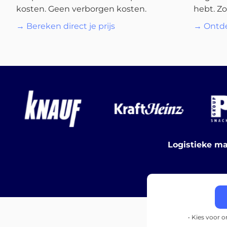
kosten. Geen verborgen kosten.
hebt. Zo
→ Bereken direct je prijs
→ Ontde
Logistieke ma
• Kies voor 