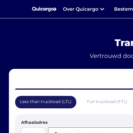
Over Quicargo
Beste
Tra
Vertrouwd doo
Less than truckload (LTL)
Full truckload (FTL)
Afhaaladres