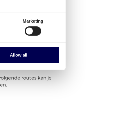
n je naast transport binnen
direct aanvragen via het
Marketing
Allow all
volgende routes kan je
ken.