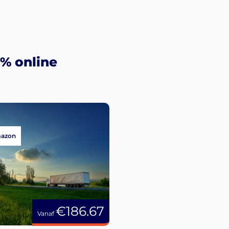
% online
mazon
€186.67
Vanaf