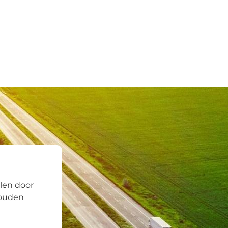
len door
zouden