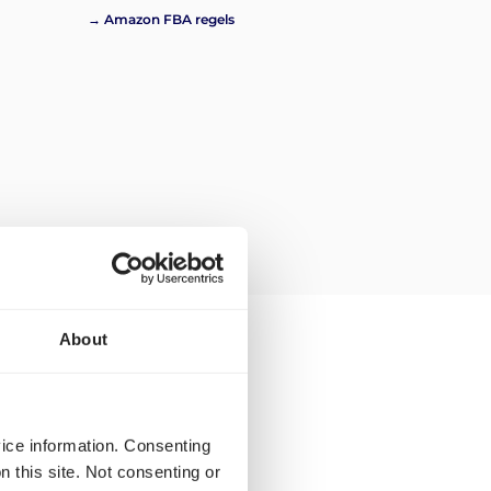
→ Amazon FBA regels
About
ar voor transport
vice information. Consenting
n this site. Not consenting or