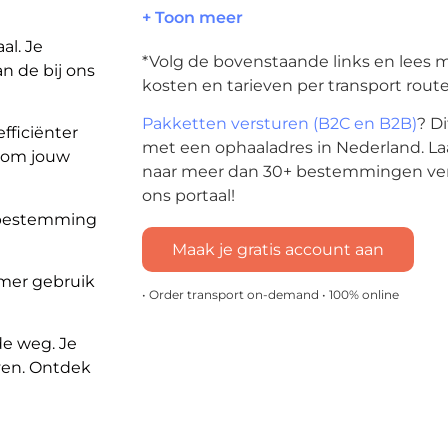
+ Toon meer
al. Je
*Volg de bovenstaande links en lees me
 de bij ons
kosten en tarieven per transport route
Pakketten versturen (B2C en B2B)
? D
fficiënter
met een ophaaladres in Nederland. L
n om jouw
naar meer dan 30+ bestemmingen verv
ons portaal!
 bestemming
Maak je gratis account aan
mmer gebruik
• Order transport on-demand • 100% online
de weg. Je
even. Ontdek