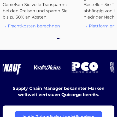
Genießen Sie volle Transparenz
Bestellen Sie Tr
bei den Preisen und sparen Sie
abhängig von h
Destinations
bis zu 30% an Kosten.
niedriger Nachf
→ Frachtkosten berechnen
→ Plattform en
…
Entdecken
Deutsch
Supply Chain Manager bekannter Marken
weltweit vertrauen Quicargo bereits.
Einloggen
Registrieren
In die Zukunft der Logistik gehen