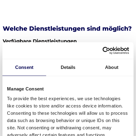
Welche Dienstleistungen sind möglich?
Verfügbare Dienstleistungen
Was können Sie noch von
der Niederlande nach
Dänemark
senden?
Consent
Details
About
Auf dieser speziellen Route können Sie auch
Paletten
versenden. Es gibt keine Maximalzahl für Paletten.
Egal ob
Sammelgut
,
LTL
oder
FTL
, alles ist möglich.
Manage Consent
Seitenlader, Ladebordwand & Hubwagen sind als
To provide the best experiences, we use technologies
zusätzliche Option buchbar.
like cookies to store and/or access device information.
Consenting to these technologies will allow us to process
Paletten und Pakete können auch an
Amazon
data such as browsing behavior or unique IDs on this
Distributionszentren
versendet werden, ebenso wie
site. Not consenting or withdrawing consent, may
an
Zalando
oder
Bol.com
.
adversely affect certain features and functions.