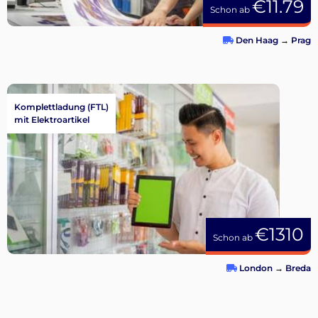
€11.79
Schon ab
Den Haag
→
Prag
Komplettladung (FTL)
mit Elektroartikel
€1310
Schon ab
London
→
Breda