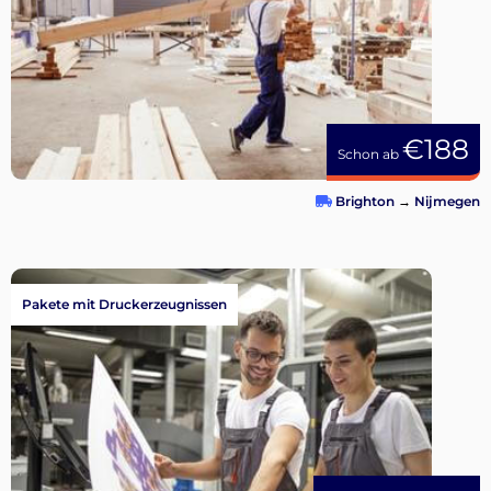
€188
Schon ab
Brighton
→
Nijmegen
Pakete mit Druckerzeugnissen