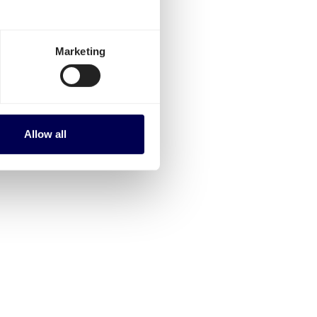
nemarken
Marketing
ederland
, excl. BTW.
 aanvragen
. Bijvoorbeeld
an
Lyon
naar Vejle of van
Allow all