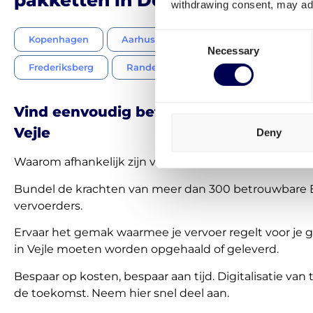
withdrawing consent, may adv
Consent
Kopenhagen
Aarhus
Aalborg
Odense
Necessary
Selection
Frederiksberg
Randers
Viborg
Kolding
Vind eenvoudig betrouwbaar transport 
Vejle
Deny
Waarom afhankelijk zijn van één vervoerder?
Bundel de krachten van meer dan 300 betrouwbare
vervoerders.
Ervaar het gemak waarmee je vervoer regelt voor je 
in Vejle moeten worden opgehaald of geleverd.
Bespaar op kosten, bespaar aan tijd. Digitalisatie van t
de toekomst. Neem hier snel deel aan.