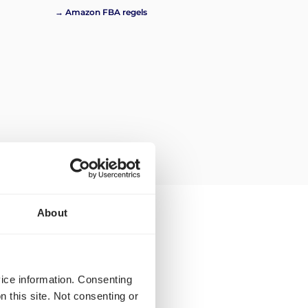
→ Amazon FBA regels
About
 beschikbaar voor
vice information. Consenting
n this site. Not consenting or
 in boeken voor de volgende