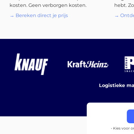
kosten. Geen verborgen kosten.
hebt. Zo
→ Bereken direct je prijs
→ Ontde
Logistieke ma
• Kies voor 