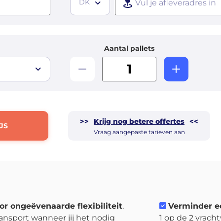
DK
Aantal pallets
>>
Krijg nog betere offertes
<<
JS
Vraag aangepaste tarieven aan
or ongeëvenaarde flexibiliteit
.
Verminder e
ansport wanneer jij het nodig
1 op de 2 vrach