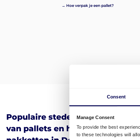
→ Hoe verpak je een pallet?
Consent
Populaire steden voor het verst
Manage Consent
van pallets en het leveren van
To provide the best experien
to these technologies will al
pakketten in Denemarken