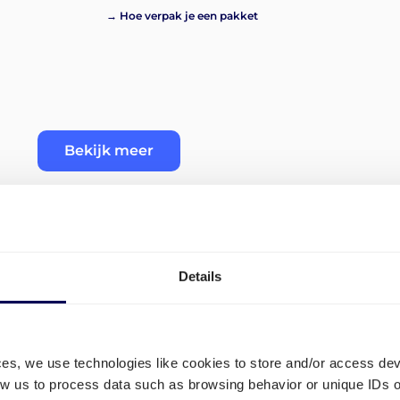
→ Hoe verpak je een pakket
Bekijk meer
Details
uren
Welke transport routes zijn
Vejle?
ces, we use technologies like cookies to store and/or access de
low us to process data such as browsing behavior or unique IDs o
In het portaal kan je direct transport