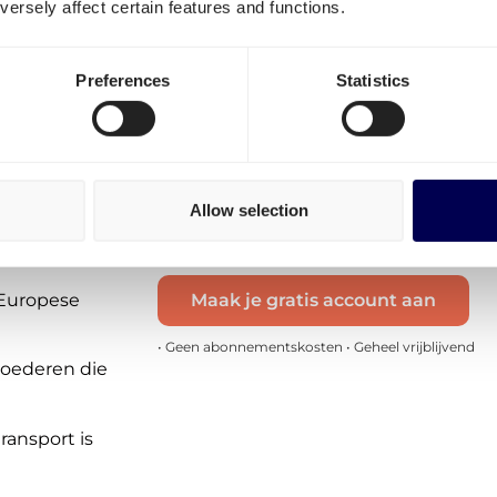
ersely affect certain features and functions.
routes:
Transport van Nederland naar De
Esbjerg
Preferences
Statistics
Transport van Denemarken naar N
Deze tarieven zijn incl. dieseltoeslagen
Voor andere routes kan je een
offerte
voor
voor transport van
Rome
naar Vejle, v
Allow selection
Vejle naar
Zaragoza
Maak je gratis account aan
 Europese
• Geen abonnementskosten • Geheel vrijblijvend
goederen die
ransport is