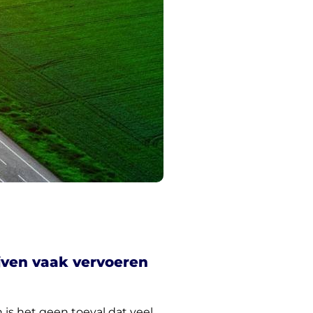
jven vaak vervoeren
 is het geen toeval dat veel