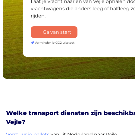
Laat je vracht naar en van Vejle ophalen do
vrachtwagens die anders leeg of halfleeg 
rijden.
→ Ga van start
Verminder je CO2 uitstoot
Welke transport diensten zijn beschikb
Vejle?
Verstuur je pallets
vanuit Nederland naar Vejle.