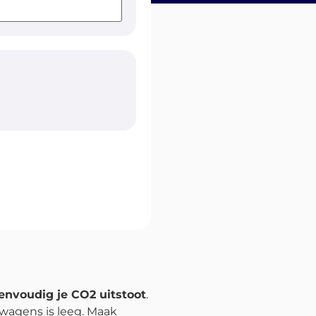
envoudig je CO2 uitstoot
.
twagens is leeg. Maak