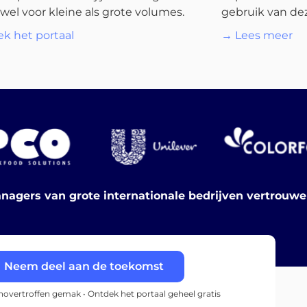
wel voor kleine als grote volumes.
gebruik van dez
k het portaal
→ Lees meer
nagers van grote internationale bedrijven vertrouw
Neem deel aan de toekomst
onovertroffen gemak • Ontdek het portaal geheel gratis