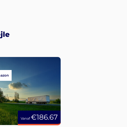
jle
mazon
€186.67
Vanaf