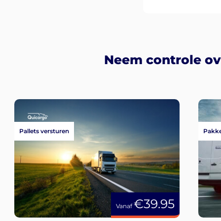
Neem controle ove
Pallets versturen
Pakke
€39.95
Vanaf