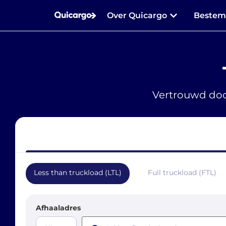
Over Quicargo
Beste
Vertrouwd doo
Less than truckload (LTL)
Full truckload (FTL)
Afhaaladres