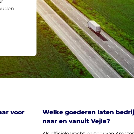
or
zouden
aar voor
Welke goederen laten bedri
naar en vanuit Vejle?
Als officiële vracht partner van Amazon