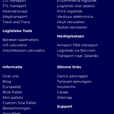
LTL transport
E-commerce logistiek
FTL transport
Logistiek voor plastic
Internationaal
Print logistiek
Wegtransport
Verstuur elektronica
Track and Trace
Hout vervoeren
Textiel vervoeren
Logistieke Tools
Marktplaatsen
Bereken laadmeters
m3 calculator
Amazon FBA transport
Vrachtkosten calculator
Logistiek via Bol.com
Transport naar Zalando
Informatie
Slimme links
Over ons
Demo aanvragen
Blog
Tarieven aanvragen
Europallet
Incoterms
Blok Pallet
Career
Mini pallets
Sitemap
Custom Size Pallet
Support
Bestemmingen
Voordelen