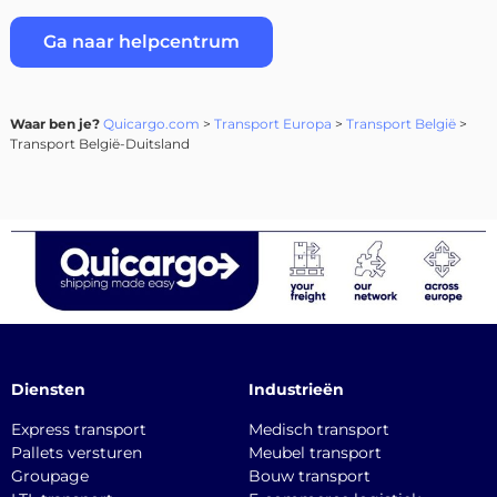
Ga naar helpcentrum
Waar ben je?
Quicargo.com
>
Transport Europa
>
Transport België
>
Transport België-Duitsland
Diensten
Industrieën
Express transport
Medisch transport
Pallets versturen
Meubel transport
Groupage
Bouw transport