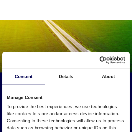
Consent
Details
About
Maak een impact op het milieu
Gebruik vrachtwagens die anders leeg zouden rijden. Zo
Manage Consent
verminder je lege kilometers tussen België en Duitsland.
To provide the best experiences, we use technologies
like cookies to store and/or access device information.
→ Ga van start
Consenting to these technologies will allow us to process
Verminder je CO2 uitstoot
data such as browsing behavior or unique IDs on this