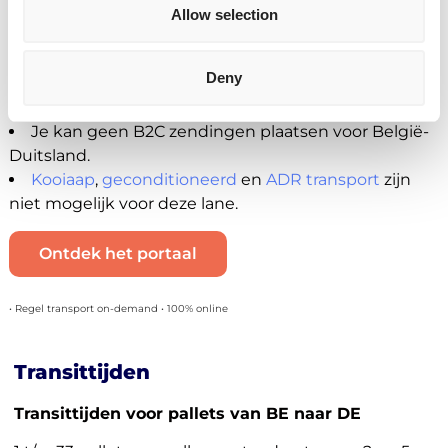
Allow selection
afwijkende pallets laten vervoeren.
Wat je momenteel NIET kan versturen
Deny
Je kan geen kan geen
pakketten versturen
van
België naar Duistland.
Je kan geen B2C zendingen plaatsen voor België-
Duitsland.
Kooiaap
,
geconditioneerd
en
ADR transport
zijn
niet mogelijk voor deze lane.
Ontdek het portaal
• Regel transport on-demand • 100% online
Transittijden
Transittijden voor pallets van BE naar DE