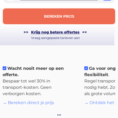
BEREKEN PRIJS
>>
Krijg nog betere offertes
<<
Vraag aangepaste tarieven aan
Wacht nooit meer op een
Ga voor ong
offerte.
flexibiliteit
.
About
Bespaar tot wel 30% in
Regel transport 
the
transport-kosten. Geen
nodig hebt. Zow
platform
verborgen kosten.
als grote volum
→ Bereken direct je prijs
→ Ontdek het p
…