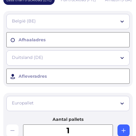
België (BE)
Afhaaladres
Duitsland (DE)
Afleveradres
Europallet
Aantal pallets