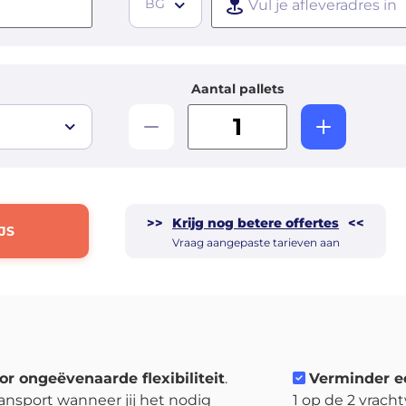
BG
Aantal pallets
>>
Krijg nog betere offertes
<<
JS
Vraag aangepaste tarieven aan
or ongeëvenaarde flexibiliteit
.
Verminder e
ansport wanneer jij het nodig
1 op de 2 vrach