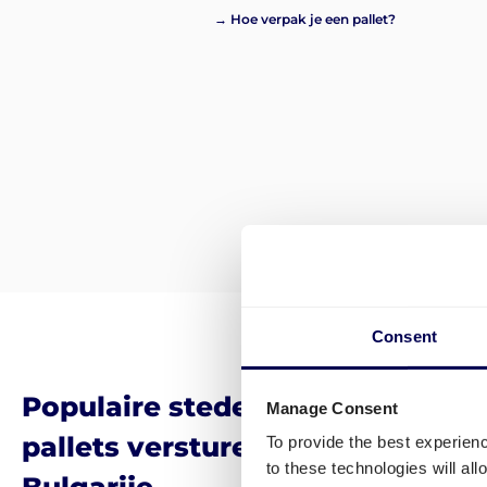
→ Hoe verpak je een pallet?
Consent
Populaire steden waar veel bedr
Manage Consent
pallets versturen vanuit Duitsla
To provide the best experien
to these technologies will al
Bulgarije