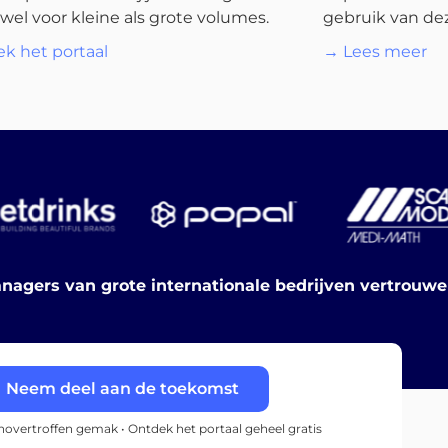
wel voor kleine als grote volumes.
gebruik van dez
k het portaal
→ Lees meer
nagers van grote internationale bedrijven vertrouw
Neem deel aan de toekomst
onovertroffen gemak • Ontdek het portaal geheel gratis