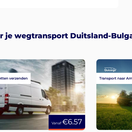
 je wegtransport Duitsland-Bulga
tten verzenden
Transport naar A
€6.57
Vanaf