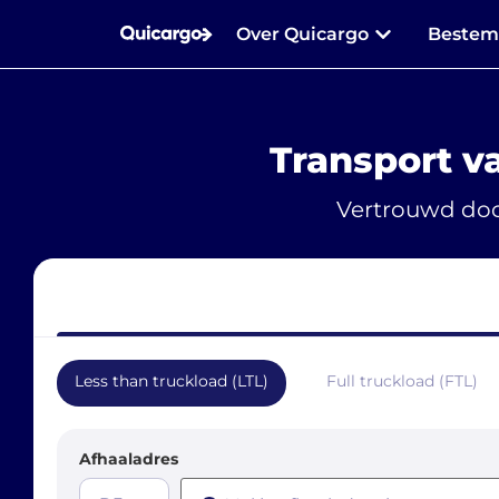
Over Quicargo
Beste
Transport v
Vertrouwd doo
Less than truckload (LTL)
Full truckload (FTL)
Afhaaladres