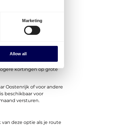
ortprijzen naar Bulgarije
Marketing
aal.
aar voor alle routes. Dit
ndere landen in Europa
breid.
Allow all
hogere kortingen op grote
ar Oostenrijk of voor andere
is beschikbaar voor
 maand versturen.
van deze optie als je route