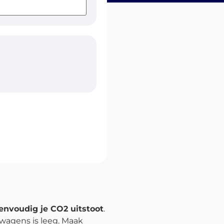
envoudig je CO2 uitstoot
.
twagens is leeg. Maak