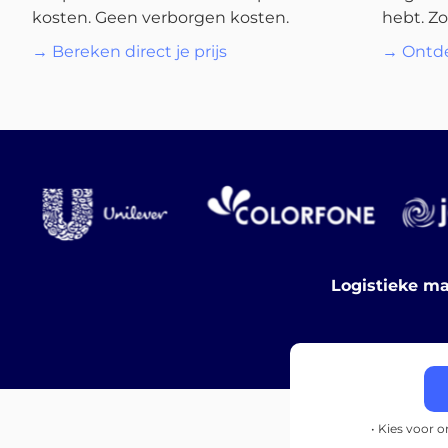
kosten. Geen verborgen kosten.
hebt. Zo
→ Bereken direct je prijs
→ Ontde
Logistieke ma
• Kies voor 