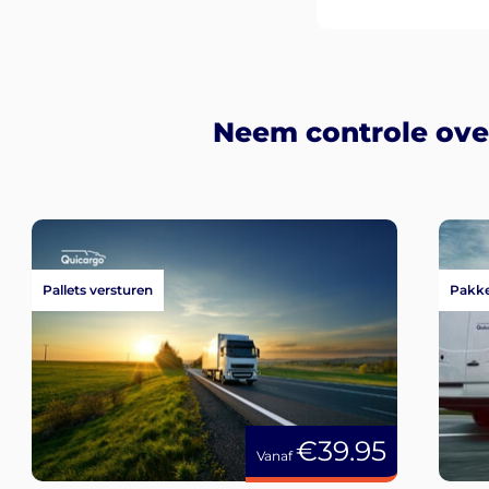
Neem controle over
Pallets versturen
Pakke
€39.95
Vanaf