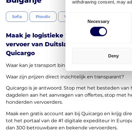
withdrawing consent, may adv
Consent
Sofia
Plovdiv
Varna
Boergas
Roese
Necessary
Selection
Maak je logistieke werk makkelijker. R
vervoer van Duitsland naar Bulgarije m
Quicargo
Deny
Waar kan je transport binnen 30 seconden regelen?
Waar zijn prijzen direct inzichtelijk en transparant?
Quicargo is je antwoord. Stop met het besteden van 
dagdelen aan het aanvragen van offertes, stop met h
honderden vervoerders.
Maak een gratis account aan bij Quicargo en krijg di
tot het portaal van de #1 digitale expediteur in Eur
dan 300 betrouwbare en bekende vervoerders.