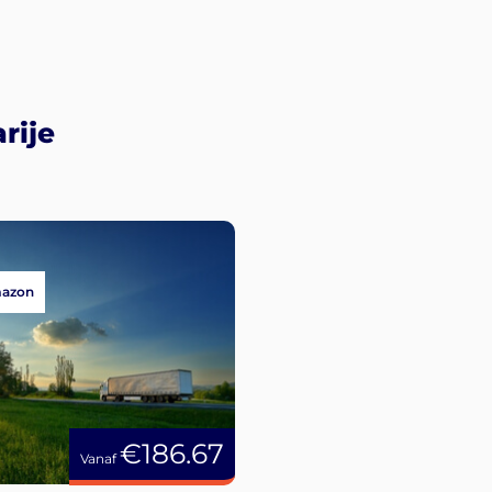
rije
mazon
€186.67
Vanaf