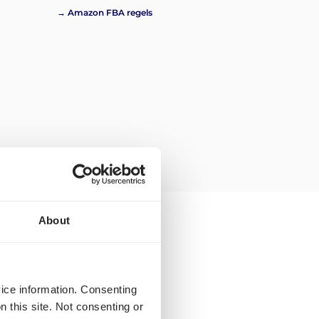
→ Amazon FBA regels
About
ansport Duitsland-
vice information. Consenting
n this site. Not consenting or
 naar Bulgarije heb je de