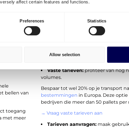
ersely affect certain features and functions.
volgende opties:
On-demand tarieven (spot):
transp
Preferences
Statistics
direct beschikbaar voor jou in het port
egel
Deze verzendtarieven zijn niet beschikb
aanbod voor Duitsland, Bulgarije en a
et
wordt echter snel en regelmatig uitge
Allow selection
→ Plaats een order binnen 1 minuut
Vaste tarieven:
profiteer van nog 
volumes.
hele
Bespaar tot wel 20% op je transport na
et bellen van
bestemmingen
in Europa. Deze optie 
bedrijven die meer dan 50 pallets per
rect toegang
→ Vraag vaste tarieven aan
opa met meer
Tarieven aanvragen:
maak gebruik 