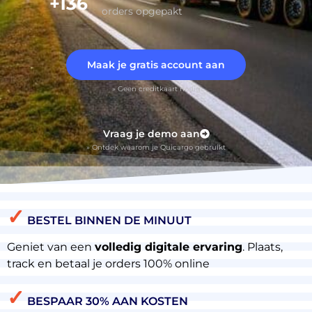
+136
orders opgepakt
Maak je gratis account aan
» Geen creditkaart nodig
Vraag je demo aan
» Ontdek waarom je Quicargo gebruikt
✓
BESTEL BINNEN DE MINUUT
Geniet van een
volledig digitale ervaring
. Plaats,
track en betaal je orders 100% online
✓
BESPAAR 30% AAN KOSTEN