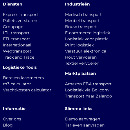
Diensten
Industrieën
Express transport
Medisch transport
Pallets versturen
Meubel transport
Groupage
Bouw transport
LTL transport
E-commerce logistiek
FTL transport
Logistiek voor plastic
Internationaal
Print logistiek
Wegtransport
Verstuur elektronica
Track and Trace
Hout vervoeren
Textiel vervoeren
Logistieke Tools
Marktplaatsen
Bereken laadmeters
m3 calculator
Amazon FBA transport
Vrachtkosten calculator
Logistiek via Bol.com
Transport naar Zalando
Informatie
Slimme links
Over ons
Demo aanvragen
Blog
Tarieven aanvragen