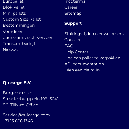
Europallet
Incoterms
Blok Pallet
Career
Mini pallets
Sitemap
Custom Size Pallet
Support
Bestemmingen
Voordelen
Sluitingstijden nieuwe orders
duurzaam vrachtvervoer
Contact
Transportbedrijf
FAQ
Nieuws
Help Center
Hoe een pallet te verpakken
API documentation
Dien een claim in
Quicargo B.V.
Burgemeester
Stekelenburgplein 199, 5041
SC, Tilburg Office
Service@quicargo.com
+31 13 808 1346