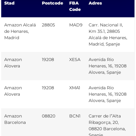
Stad
Postcode
FBA
Adres
Code
Amazon Alcalá
28805
MAD9
Carr. Nacional II,
de Henares,
Km 35.1, 28805
Madrid
Alcalá de Henares,
Madrid, Spanje
Amazon
19208
XESA
Avenida Río
Alovera
Henares, 16, 19208
Alovera, Spanje
Amazon
19208
XMA1
Avenida Río
Alovera
Henares, 16, 19208
Alovera, Spanje
Amazon
08820
BCN1
Carrer de l”Alta
Barcelona
Ribagorça, 20,
08820 Barcelona,
Spanje