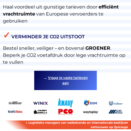
Haal voordeel uit gunstige tarieven door
efficiënt
vrachtruimte
van Europese vervoerders te
gebruiken
About
✓
the
VERMINDER JE CO2 UITSTOOT
platform
Bestel sneller, veiliger – en bovenal
GROENER
.
Beperk je CO2 voetafdruk door lege vrachtruimte op
te vullen
→
Vraag je vaste tarieven
Bestemmingen
aan
Ontdek
» Logistieke managers van welbekende en internationale bedrijven
vertrouwen op Quicargo