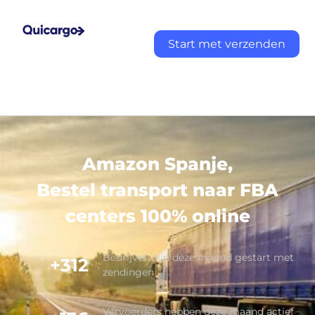
Start met verzenden
Amazon Spanje,
Bestel transport naar FBA
centers 100% online
Bedrijven zijn deze maand gestart met
+312
zendingen
Vervoerders hebben deze maand actief