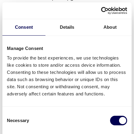
Onze transporteur haalt de spullen op en
brengt de vracht naar bestemming
Je kan jouw zending volgen en je krijgt
updates over de levering
Consent
Details
About
Extra aandachtspunten
Manage Consent
De pallets moeten strak worden ingeseald,
To provide the best experiences, we use technologies
conform de Amazon voorwaarden
like cookies to store and/or access device information.
Pallets worden in de lengte geladen
Consenting to these technologies will allow us to process
Maximale hoogte van de pallets is
data such as browsing behavior or unique IDs on this
maximaal 180cm
site. Not consenting or withdrawing consent, may
adversely affect certain features and functions.
“Uitstekend verzonden, op tijd en
Consent
netjes gecommuniceerd in
Necessary
Selection
verband met verzending met