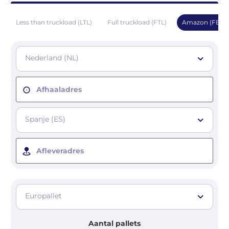
Less than truckload (LTL)
Full truckload (FTL)
Amazon (FBA)
Nederland (NL)
Afhaaladres
Spanje (ES)
Afleveradres
Europallet
Aantal pallets