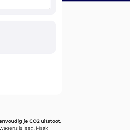
envoudig je CO2 uitstoot
.
twagens is leeg. Maak