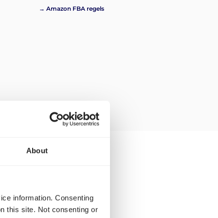
→ Amazon FBA regels
About
en voor transport
vice information. Consenting
n this site. Not consenting or
 naar Polen heb je de