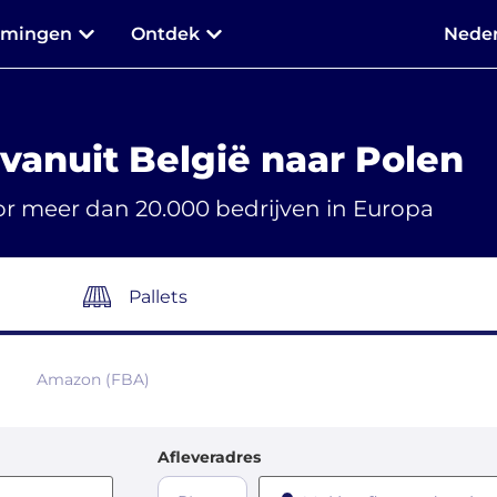
mmingen
Ontdek
Neder
 vanuit België naar Polen
r meer dan 20.000 bedrijven in Europa
Pallets
Amazon (FBA)
Afleveradres