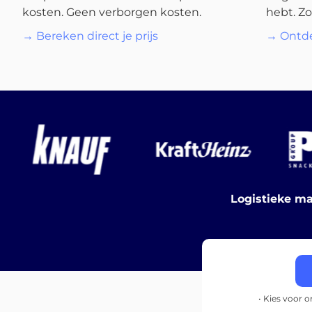
kosten. Geen verborgen kosten.
hebt. Zo
→ Bereken direct je prijs
→ Ontde
Logistieke ma
• Kies voor 