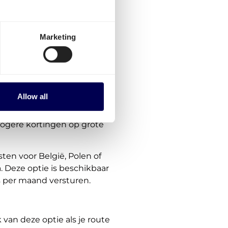
ortprijzen voor Polen direct
Marketing
e verzendtarieven zijn niet
len en andere landen in
ig uitgebreid.
Allow all
hogere kortingen op grote
ten voor België, Polen of
. Deze optie is beschikbaar
s per maand versturen.
van deze optie als je route