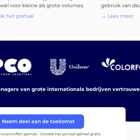
wel voor kleine als grote volumes.
gebruik van dez
k het portaal
→ Lees meer
nagers van grote internationale bedrijven vertrouw
Neem deel aan de toekomst
onovertroffen gemak • Ontdek het portaal geheel gratis