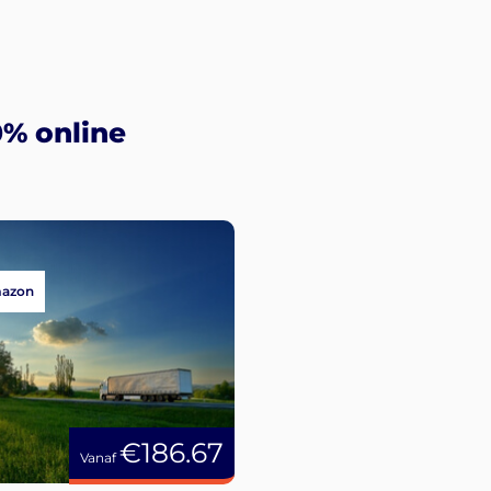
0% online
mazon
€186.67
Vanaf