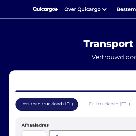
Over Quicargo
Beste
Transport
Vertrouwd doo
Less than truckload (LTL)
Full truckload (FTL)
Afhaaladres