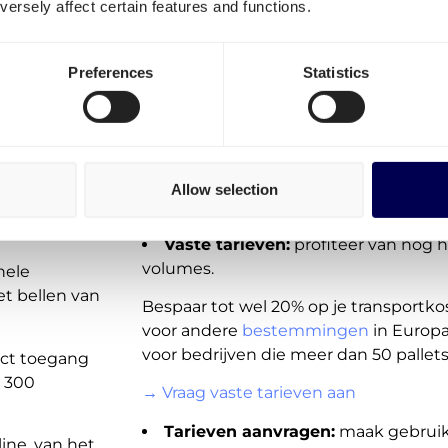
ersely affect certain features and functions.
volgende opties:
oznań
On-demand tarieven (spot):
transp
Preferences
Statistics
beschikbaar voor jou in het portaal.
Voor andere routes naar Polen zijn dez
egel
altijd beschikbaar. Dit aanbod voor Po
rgo!
Europa wordt echter snel en regelmat
Allow selection
→ Plaats een order binnen 1 minuut
Vaste tarieven:
profiteer van nog 
volumes.
hele
et bellen van
Bespaar tot wel 20% op je transportkos
voor andere
bestemmingen
in Europa
voor bedrijven die meer dan 50 pallet
rect toegang
n 300
→ Vraag vaste tarieven aan
Tarieven aanvragen:
maak gebruik 
ine, van het