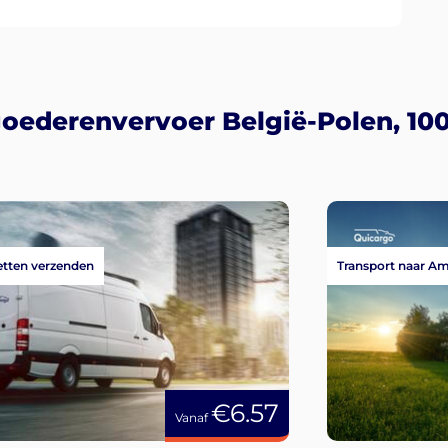
goederenvervoer België-Polen, 10
tten verzenden
Transport naar A
€6.57
Vanaf