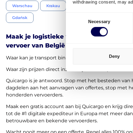
withdrawing consent, may adv
Warschau
Krakau
Łódź
Wrocław
P
Consent
Gdańsk
Necessary
Selection
Maak je logistieke werk makkelijker. R
vervoer van België naar Polen via Quica
Deny
Waar kan je transport binnen 30 seconden regelen?
Waar zijn prijzen direct inzichtelijk en transparant?
Quicargo is je antwoord. Stop met het besteden van 
dagdelen aan het aanvragen van offertes, stop met h
honderden vervoerders.
Maak een gratis account aan bij Quicargo en krijg di
tot de #1 digitale expediteur in Europa met meer da
betrouwbare en bekende vervoerders.
Wacht nooit meer op een offerte. Regel alles 100% onl