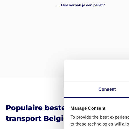
→ Hoe verpak je een pallet?
Consent
Populaire bestemmingen voor
Manage Consent
transport België-Polen
To provide the best experien
to these technologies will al