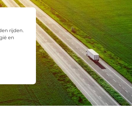
en rijden.
gië en