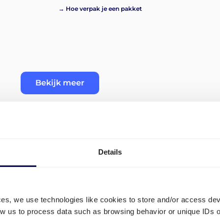
→ Hoe verpak je een pakket
Bekijk meer
Details
Wat zijn de tarieven en kost
België-Polen?
ces, we use technologies like cookies to store and/or access de
low us to process data such as browsing behavior or unique IDs o
Voor de transportkosten vanuit België