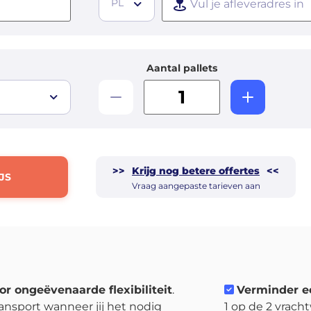
PL
Aantal pallets
>>
Krijg nog betere offertes
<<
JS
Vraag aangepaste tarieven aan
or ongeëvenaarde flexibiliteit
.
Verminder e
ansport wanneer jij het nodig
1 op de 2 vrach