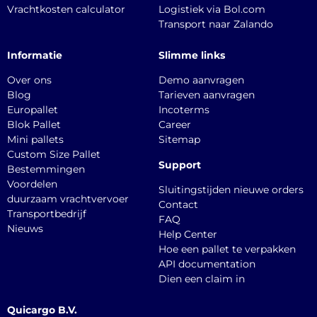
Vrachtkosten calculator
Logistiek via Bol.com
Transport naar Zalando
Informatie
Slimme links
Over ons
Demo aanvragen
Blog
Tarieven aanvragen
Europallet
Incoterms
Blok Pallet
Career
Mini pallets
Sitemap
Custom Size Pallet
Support
Bestemmingen
Voordelen
Sluitingstijden nieuwe orders
duurzaam vrachtvervoer
Contact
Transportbedrijf
FAQ
Nieuws
Help Center
Hoe een pallet te verpakken
API documentation
Dien een claim in
Quicargo B.V.