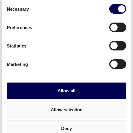
Consent
Necessary
Selection
Meer vragen?
Preferences
Moeten alle soorten zendingen op een pallet
worden geplaatst?
Statistics
Meubels moeten ten alle tijden zorgvuldig en
veilig op een pallet worden geplaatst. Dit is
Marketing
een vereiste om gebruik te maken van onze
diensten.
Allow all
Moet ik extra kosten betalen om gebruik te
maken van Quicargo?
Allow selection
Nee, er zitten geen kosten verbonden aan
gebruik maken van Quicargo’s portaal. Je zit bij
Deny
ons nergens aan vast!