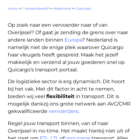
Home
>>
Transportbedrijf
>>
Nederland
>>
Overijssel
Op zoek naar een vervoerder naar of van
Overijssel? Of gaat je zending de grens over naar
andere landen binnen
Europa
? Nederland is
namelijk niet de enige plek waarover Quicargo
haar vleugels heeft gespreid. Maak het jezelf
About
makkelijk en verzend al jouw goederen snel op
the
Quicargo’s transport portaal.
platform
De logistieke sector is erg dynamisch. Dit hoort
bij het vak. Met dit factor in acht te nemen,
bieden wij veel
flexibiliteit
in transport. Dit is
mogelijk dankzij ons grote netwerk aan AVC/CMR
gekwalificeerde
vervoerders
.
Bestemmingen
Regel jouw transport binnen, van of naar
Overijssel in no-time. Het maakt hierbij niet uit of
het gaat om
FTL
,
LTL
of
groupage
transport. Alles