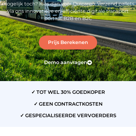
mogelijk toch? Kies dan voor Quicargo. Verzend pallets
via ons innovatieve en efficiënte digitale transport
portaal. B2B en B2C
Prijs Berekenen
Demo aanvragen
✓ TOT WEL 30% GOEDKOPER
✓ GEEN CONTRACTKOSTEN
✓ GESPECIALISEERDE VERVOERDERS