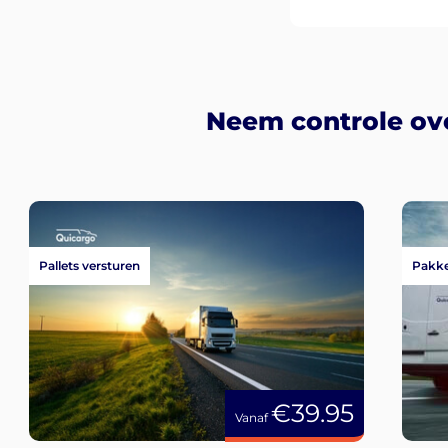
Neem controle ove
Pallets versturen
Pakke
€39.95
Vanaf