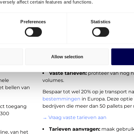
ersely affect certain features and functions.
volgende opties:
On-demand tarieven (spot):
transp
Preferences
Statistics
direct beschikbaar voor jou in het port
egel
Deze verzendtarieven zijn niet beschikb
aanbod voor Duitsland, Kroatië en an
 Quicargo
echter snel en regelmatig uitgebreid.
Allow selection
→ Plaats een order binnen 1 minuut
Vaste tarieven:
profiteer van nog 
volumes.
hele
et bellen van
Bespaar tot wel 20% op je transport na
bestemmingen
in Europa. Deze optie 
bedrijven die meer dan 50 pallets per
rect toegang
 300
→ Vraag vaste tarieven aan
Tarieven aanvragen:
maak gebruik 
ine, van het