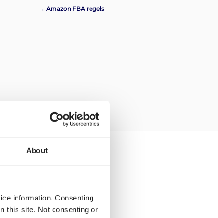
→ Amazon FBA regels
About
ansport Duitsland-
vice information. Consenting
n this site. Not consenting or
 naar Kroatië heb je de