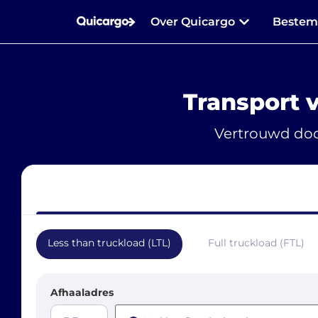
Over Quicargo
Beste
Transport 
Vertrouwd doo
Less than truckload (LTL)
Full truckload (FTL)
Afhaaladres