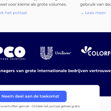
wel voor kleine als grote volumes.
gebruik van dez
k het portaal
→ Lees meer
nagers van grote internationale bedrijven vertrouw
Neem deel aan de toekomst
onovertroffen gemak • Ontdek het portaal geheel gratis