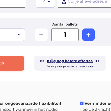
HR
Aantal pallets
>>
Krijg nog betere offertes
<<
JS
Vraag aangepaste tarieven aan
or ongeëvenaarde flexibiliteit
.
Verminder e
ansport wanneer jij het nodig
1 op de 2 vrach