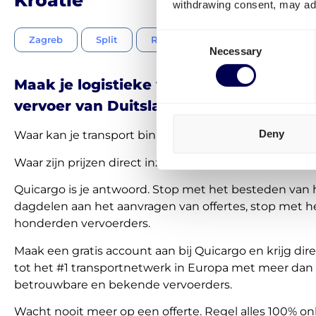
withdrawing consent, may adv
Consent
Zagreb
Split
Rijeka
Osijek
Zadar
Necessary
Selection
Maak je logistieke werk makkelijker. R
vervoer van Duitsland naar Kroatië met
Deny
Waar kan je transport binnen 30 seconden regelen?
Waar zijn prijzen direct inzichtelijk en transparant?
Quicargo is je antwoord. Stop met het besteden van 
dagdelen aan het aanvragen van offertes, stop met h
honderden vervoerders.
Maak een gratis account aan bij Quicargo en krijg di
tot het #1 transportnetwerk in Europa met meer dan
betrouwbare en bekende vervoerders.
Wacht nooit meer op een offerte. Regel alles 100% onl