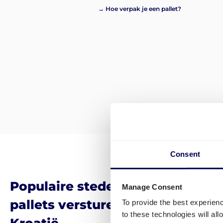
→ Hoe verpak je een pallet?
Consent
Populaire steden waar veel bedr
Manage Consent
pallets versturen vanuit Duitsla
To provide the best experien
to these technologies will al
Kroatië