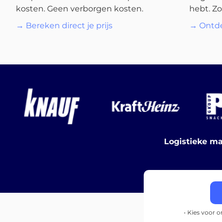
kosten. Geen verborgen kosten.
hebt. Zo
→ Bereken direct je prijs
→ Ontde
Logistieke ma
• Kies voor 