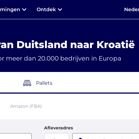
mmingen
Ontdek
Neder
van Duitsland naar Kroatië
r meer dan 20.000 bedrijven in Europa
Pallets
Amazon (FBA)
Afleveradres