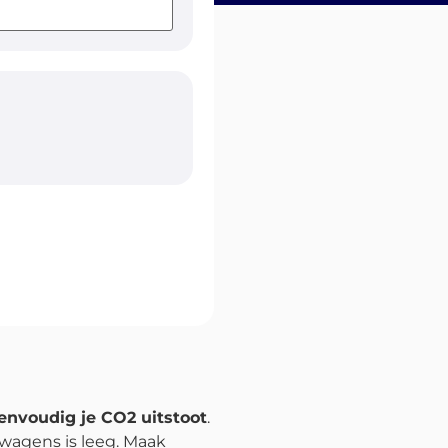
envoudig je CO2 uitstoot
.
twagens is leeg. Maak