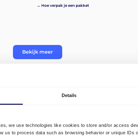
→ Hoe verpak je een pakket
Bekijk meer
Details
ijven
Wat zijn de tarieven voor tr
Kroatië?
nd naar
ces, we use technologies like cookies to store and/or access de
low us to process data such as browsing behavior or unique IDs o
Voor de transportkosten van Duitsland