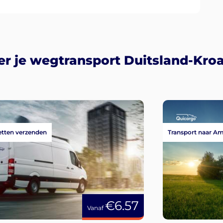
r je wegtransport Duitsland-Kroa
tten verzenden
Transport naar A
€6.57
Vanaf