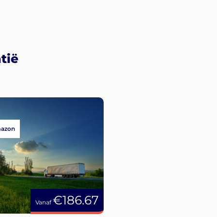
tië
mazon
€186.67
Vanaf