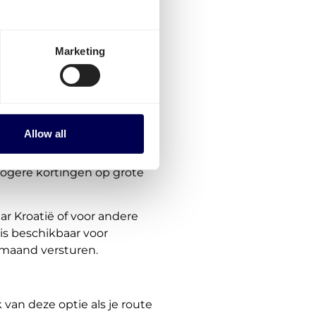
ortprijzen naar Kroatië
Marketing
aal.
aar voor alle routes. Dit
dere landen in Europa wordt
Allow all
hogere kortingen op grote
ar Kroatië of voor andere
is beschikbaar voor
 maand versturen.
van deze optie als je route