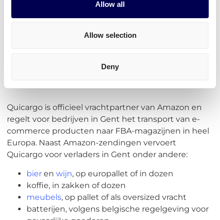
Allow all
afgesproken locatie.
Allow selection
• Geen abonnementskosten • Geheel vrijblijvend
Deny
Waarom Quicargo voor transport
Gent?
Quicargo is officieel vrachtpartner van Amazon en
regelt voor bedrijven in Gent het transport van e-
commerce producten naar FBA-magazijnen in heel
Europa. Naast Amazon-zendingen vervoert
Quicargo voor verladers in Gent onder andere:
bier
en
wijn
, op europallet of in dozen
koffie, in zakken of dozen
meubels
, op pallet of als oversized vracht
batterijen, volgens belgische regelgeving voor