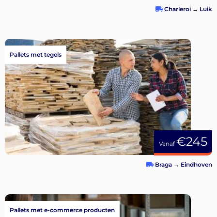
Charleroi
→
Luik
Pallets met tegels
€245
Vanaf
Braga
→
Eindhoven
Pallets met e-commerce producten