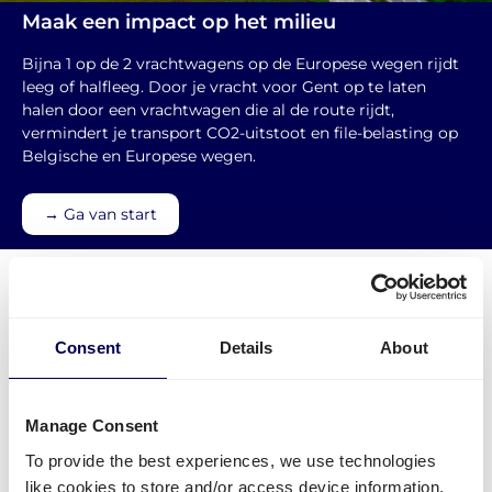
Maak een impact op het milieu
Bijna 1 op de 2 vrachtwagens op de Europese wegen rijdt
leeg of halfleeg. Door je vracht voor Gent op te laten
halen door een vrachtwagen die al de route rijdt,
vermindert je transport CO2-uitstoot en file-belasting op
Belgische en Europese wegen.
→ Ga van start
Consent
Details
About
Waarom Quicargo voor transport Gent?
Verstuur pallets vanuit en naar Gent
in 3
Manage Consent
transportvormen, afhankelijk van het aantal pallets:
To provide the best experiences, we use technologies
Groupage
voor 1 tot 4 pallets, vanaf €39.95.
like cookies to store and/or access device information.