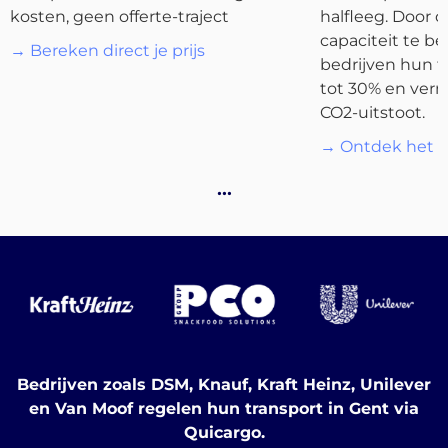
kosten, geen offerte-traject
halfleeg. Door 
capaciteit te b
Bestemmingen
→ Bereken direct je prijs
bedrijven hun t
tot 30% en ver
CO2-uitstoot.
→ Ontdek het p
Ontdek
…
Nederlands
Bedrijven zoals DSM, Knauf, Kraft Heinz, Unilever
Inloggen
en Van Moof regelen hun transport in Gent via
Quicargo.
Aanmelden