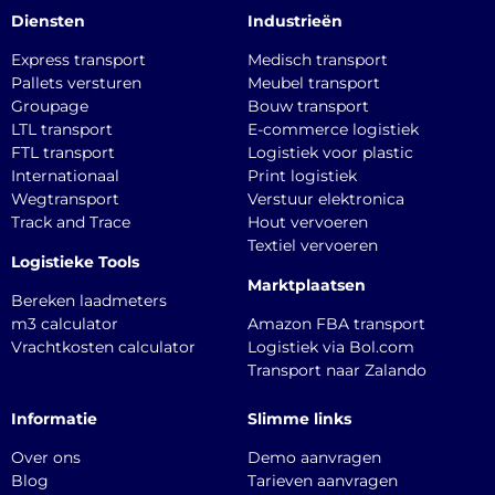
Diensten
Industrieën
Express transport
Medisch transport
Pallets versturen
Meubel transport
Groupage
Bouw transport
LTL transport
E-commerce logistiek
FTL transport
Logistiek voor plastic
Internationaal
Print logistiek
Wegtransport
Verstuur elektronica
Track and Trace
Hout vervoeren
Textiel vervoeren
Logistieke Tools
Marktplaatsen
Bereken laadmeters
m3 calculator
Amazon FBA transport
Vrachtkosten calculator
Logistiek via Bol.com
Transport naar Zalando
Informatie
Slimme links
Over ons
Demo aanvragen
Blog
Tarieven aanvragen