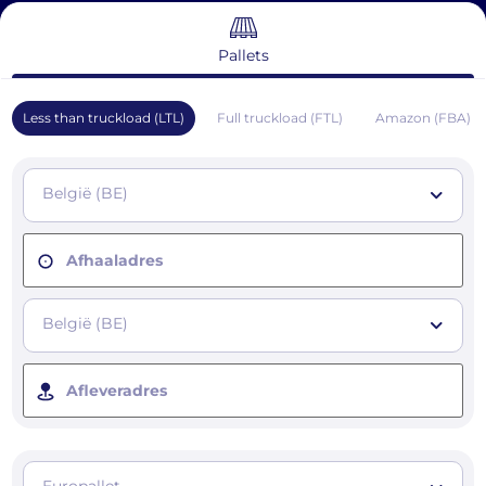
Pallets
Less than truckload (LTL)
Full truckload (FTL)
Amazon (FBA)
België (BE)
Afhaaladres
België (BE)
Afleveradres