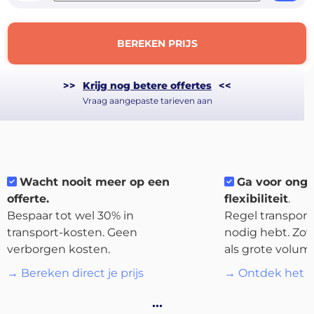
BEREKEN PRIJS
>>
Krijg nog betere offertes
<<
Vraag aangepaste tarieven aan
Wacht nooit meer op een
Ga voor ong
offerte.
flexibiliteit
.
Bespaar tot wel 30% in
Regel transport 
About
transport-kosten. Geen
nodig hebt. Zow
the
verborgen kosten.
als grote volum
platform
→ Bereken direct je prijs
→ Ontdek het p
…