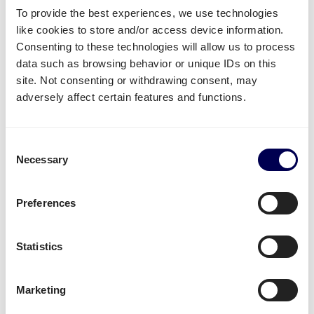
To provide the best experiences, we use technologies
like cookies to store and/or access device information.
Consenting to these technologies will allow us to process
Welke vervoersdiensten kan jij
data such as browsing behavior or unique IDs on this
gebruiken voor de route België-
site. Not consenting or withdrawing consent, may
Nederland?
adversely affect certain features and functions.
Beschikbare vervoersdiensten voor jou
Consent
Heb je goederen die je wil laten vervoeren van België
Necessary
Selection
naar Nederland? Dan kan je gebruik maken van de
volgende diensten:
Preferences
Je kan
pallets verzenden
vanuit België naar
Nederland.
Statistics
Je kan gebruik maken van
groupage
,
LTL
en
FTL
.
Het maakt dus niet uit of je 1 of 33 pallets wil
versturen.
Marketing
Je kan
mini pallets
,
europallets
,
blokpallets
en