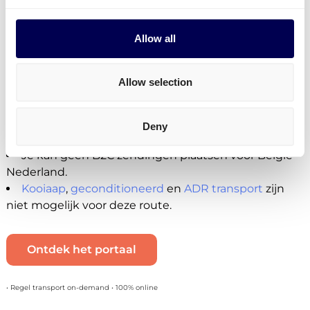
afwijkende pallets laten vervoeren.
Je kan gebruik maken van
transport naar Amazon
,
transport naar Bol.com
,
transport naar Zalando
en
Allow all
naar andere distributiecentra en fulfilment centers in
Nederland.
Allow selection
Momenteel niet beschikbaar
Je kan momenteel geen pakketten versturen van
Deny
België naar Nederland.
Je kan geen B2C zendingen plaatsen voor België-
Nederland.
Kooiaap
,
geconditioneerd
en
ADR transport
zijn
niet mogelijk voor deze route.
Ontdek het portaal
• Regel transport on-demand • 100% online