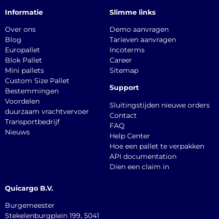
Informatie
Slimme links
Over ons
Demo aanvragen
Blog
Tarieven aanvragen
Europallet
Incoterms
Blok Pallet
Career
Mini pallets
Sitemap
Custom Size Pallet
Support
Bestemmingen
Voordelen
Sluitingstijden nieuwe orders
duurzaam vrachtvervoer
Contact
Transportbedrijf
FAQ
Nieuws
Help Center
Hoe een pallet te verpakken
API documentation
Dien een claim in
Quicargo B.V.
Burgemeester
Stekelenburgplein 199, 5041