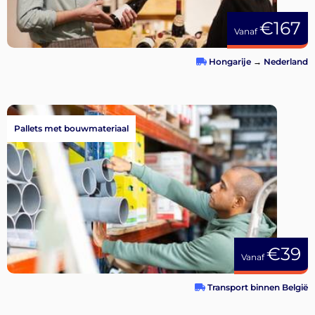
€167
Vanaf
Hongarije
→
Nederland
Pallets met bouwmateriaal
€39
Vanaf
Transport binnen België