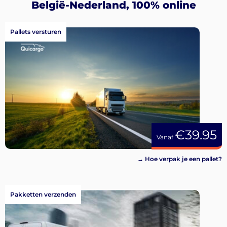
Aanmelden
België-Nederland, 100% online
Pallets versturen
€39.95
Vanaf
→ Hoe verpak je een pallet?
Pakketten verzenden