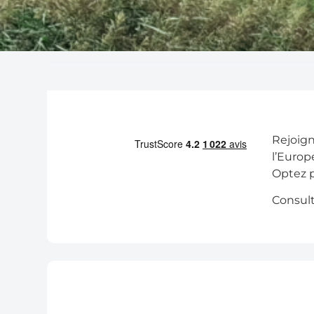
Rejoign
l’Europ
Optez p
Consul