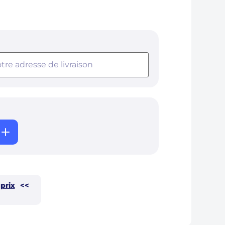
 prix
<<