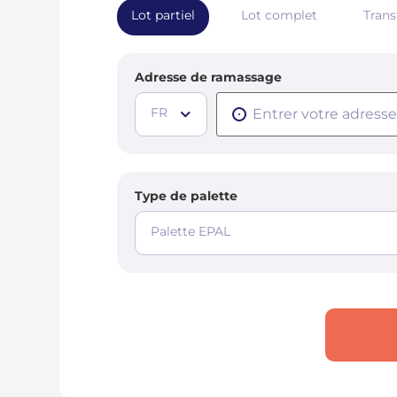
Lot partiel
Lot complet
Tran
Adresse de ramassage
FR
Type de palette
Palette EPAL