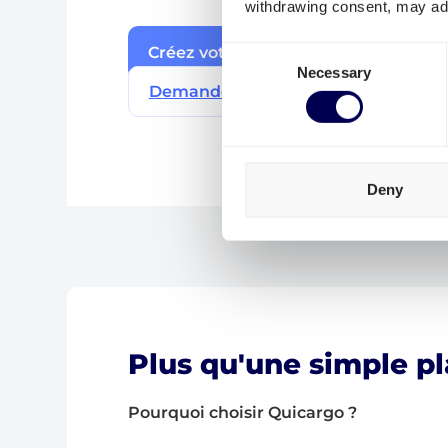
withdrawing consent, may adv
Créez votre compte gratuit
Consent
Necessary
Selection
Demandez une démo →
Deny
Plus qu'une simple p
Pourquoi choisir Quicargo ?