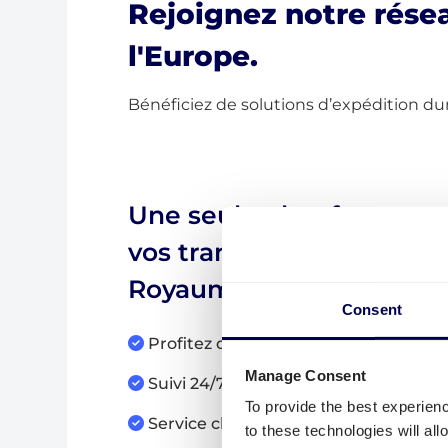
Rejoignez notre résea
l'Europe.
Bénéficiez de solutions d’expédition durab
Une seule plateforme po
vos transports en Europe
Royaume-Uni
Consent
Profitez de tarifs instantanés et tra
Manage Consent
Suivi 24/7 de vos palettes
To provide the best experien
Service client réactif
to these technologies will al