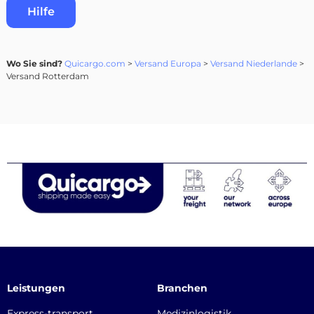
Hilfe
Wo Sie sind?
Quicargo.com
>
Versand Europa
>
Versand Niederlande
>
Versand Rotterdam
Leistungen
Branchen
Express-transport
Medizinlogistik