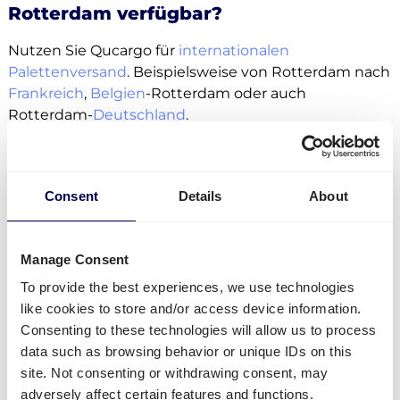
Rotterdam verfügbar?
Nutzen Sie Qucargo für
internationalen
Palettenversand
. Beispielsweise von Rotterdam nach
Frankreich
,
Belgien
-Rotterdam oder auch
Rotterdam-
Deutschland
.
Innerhalb der Niederlande können Sie auch an
Verbraucher direkt versenden (B2C).
Consent
Details
About
Für den Transport von Paletten und Pakete gibt es
keine Obergrenze. Egal ob
Sammelgut
,
LTLs
oder
FTLs
.
Manage Consent
Als zusätzlich buchbare Services stehen
To provide the best experiences, we use technologies
Seitenbeladung, elektrische Ladebordrampe und
like cookies to store and/or access device information.
Palettenhubwagen zur Verfügung.
Consenting to these technologies will allow us to process
data such as browsing behavior or unique IDs on this
Von der Niederlande aus können Sie
Pakete
in alle
site. Not consenting or withdrawing consent, may
holländischen Städte senden, auch Rotterdam.
adversely affect certain features and functions.