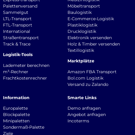
Palettenversand
Möbeltransport
Sammelgut
Baulogistik
LTL-Transport
E-Commerce-Logistik
FTL-Transport
Plastiklogistik
International
Drucklogistik
Straßentransport
Elektronik versenden
Track & Trace
Holz & Timber versenden
Textillogistik
Logistik-Tools
Marktplätze
Lademeter berechnen
m³-Rechner
Amazon FBA Transport
Frachtkostenrechner
Bol.com Logistik
Versand zu Zalando
Information
Smarte Links
Europalette
Demo anfragen
Blockpalette
Angebot anfragen
Minipaletten
Incoterms
Sondermaß-Palette
Ziele