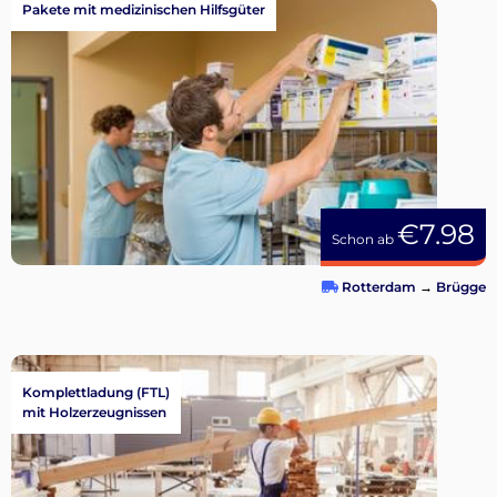
Pakete mit medizinischen Hilfsgüter
€7.98
Schon ab
Rotterdam
→
Brügge
Komplettladung (FTL)
mit Holzerzeugnissen