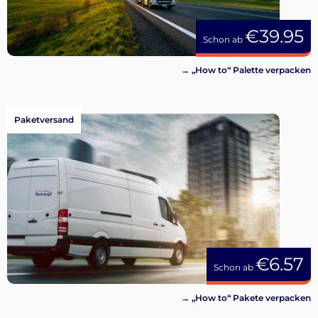
€39.95
Schon ab
→ „How to“ Palette verpacken
Paketversand
€6.57
Schon ab
→ „How to“ Pakete verpacken