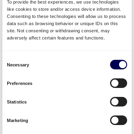
To provide the best experiences, we use technologies
In den meisten Fällen ist es am Besten, die
like cookies to store and/or access device information.
unterschiedliche Ware auf Paletten zu
Consenting to these technologies will allow us to process
transportieren.
data such as browsing behavior or unique IDs on this
Dies macht es einfacher, die Produkte alle auf
site. Not consenting or withdrawing consent, may
einmal zu versenden. Dadurch können Kosten
adversely affect certain features and functions.
reduziert und CO2-Ausstoß eingespart werden; eine
Win-Win Situation.
Consent
Unsere Daten und Feedback zeigt - Unternehmen,
Necessary
Selection
die Quicargo nutzen, sind vor allem folgende
Punkte wichtig:
Preferences
Flexibilität
Faire Preise
Statistics
Möglichkeit, großes und kleines Volumen zu
versenden
Zuverlässiger und Pro-aktiver Service
Marketing
Nachhaltigkeit