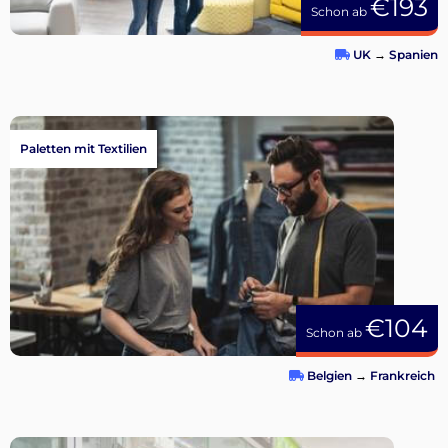
€193
Schon ab
UK
→
Spanien
Paletten mit Textilien
€104
Schon ab
Belgien
→
Frankreich