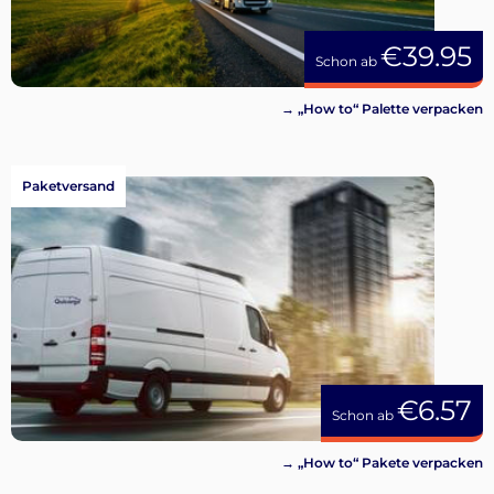
€39.95
Schon ab
→ „How to“ Palette verpacken
Paketversand
€6.57
Schon ab
→ „How to“ Pakete verpacken