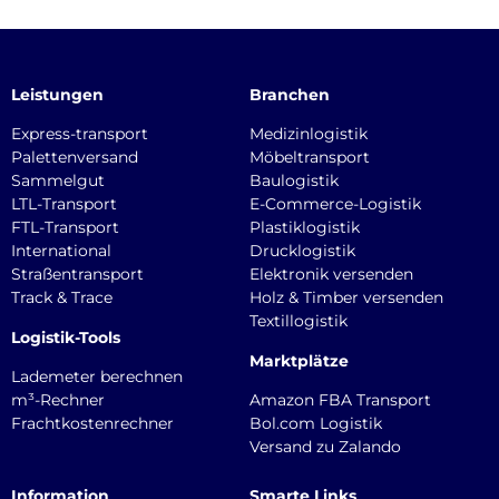
Leistungen
Branchen
Express-transport
Medizinlogistik
Palettenversand
Möbeltransport
Sammelgut
Baulogistik
LTL-Transport
E-Commerce-Logistik
FTL-Transport
Plastiklogistik
International
Drucklogistik
Straßentransport
Elektronik versenden
Track & Trace
Holz & Timber versenden
Textillogistik
Logistik-Tools
Marktplätze
Lademeter berechnen
m³-Rechner
Amazon FBA Transport
Frachtkostenrechner
Bol.com Logistik
Versand zu Zalando
Information
Smarte Links