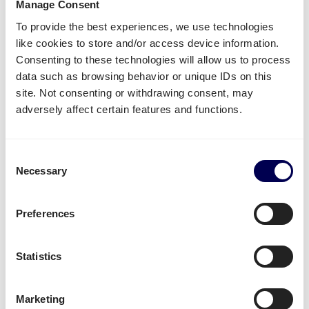
Manage Consent
Palettenversand von der Niederlande nach
To provide the best experiences, we use technologies
Frankreich
like cookies to store and/or access device information.
Palettenversand von Belgien nach Frankreich
Consenting to these technologies will allow us to process
Palettenversand von Deutschland nach Frankreich
data such as browsing behavior or unique IDs on this
*Besuchen Sie diese Seiten, um mehr über die
site. Not consenting or withdrawing consent, may
jeweilige Versanddauer und verfügbaren Services zu
adversely affect certain features and functions.
erfahren.
Paketversand von und nach Frankreich ist für
Consent
folgende Strecken direkt für Sie verfügbar:
Necessary
Selection
Pakete von der Niederlande nach Frankreich
versenden
Preferences
Alle anderen europäischen Strecken sind auf Anfrage
verfügbar.
Statistics
→ Angebot für andere Routen anfragen
Marketing