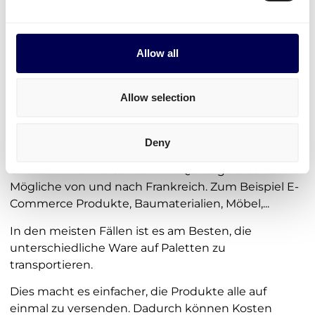
Jetzt versenden
Allow all
• On-demand transportieren • 100% Online
Welche Art von Unternehmen nutzt
Allow selection
Quicargo für den Transport in
Frankreich?
Deny
Unternehmen versenden mit Quicargo alles
Mögliche von und nach Frankreich. Zum Beispiel E-
Commerce Produkte, Baumaterialien, Möbel,...
In den meisten Fällen ist es am Besten, die
unterschiedliche Ware auf Paletten zu
transportieren.
Dies macht es einfacher, die Produkte alle auf
einmal zu versenden. Dadurch können Kosten