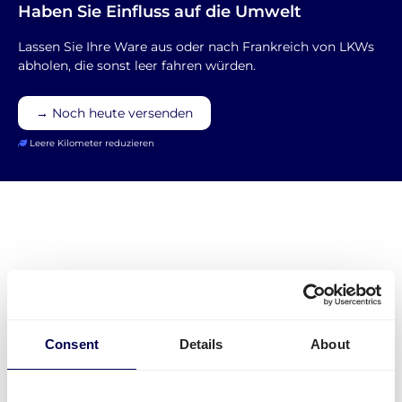
Haben Sie Einfluss auf die Umwelt
Lassen Sie Ihre Ware aus oder nach Frankreich von LKWs
abholen, die sonst leer fahren würden.
→ Noch heute versenden
Leere Kilometer reduzieren
Welche Routen sind von und nach
Frankreich möglich?
Folgende Routen für Palettenversand von und nach
Consent
Details
About
Frankreich sind möglich:
Palettenversand von Frankreich in die Niederlande