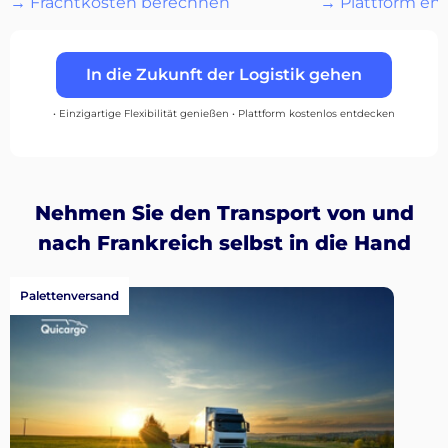
→ Frachtkosten berechnen
→ Plattform en
…
In die Zukunft der Logistik gehen
Entdecken
• Einzigartige Flexibilität genießen • Plattform kostenlos entdecken
Nehmen Sie den Transport von und
Deutsch
nach Frankreich selbst in die Hand
Palettenversand
Einloggen
Registrieren