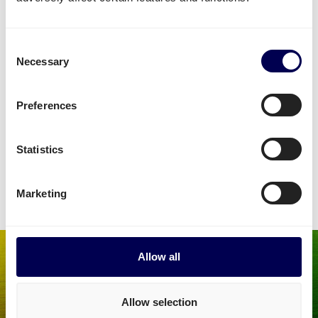
Transport!
Möchten Sie Ihre Waren stattdessen auf
Consent
Europaletten
oder
Block-Paletten
versenden?
Necessary
Selection
Vertrauen Sie auf Quicargo als Ihren
Transportpartner in
Europa
.
Preferences
Buchen Sie Ihren Transport
Statistics
• Die Anmeldung ist kostenlos • Keine Verpflichtungen
Marketing
Allow all
Allow selection