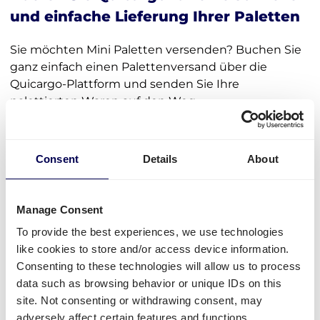
und einfache Lieferung Ihrer Paletten
Sie möchten Mini Paletten versenden? Buchen Sie
ganz einfach einen Palettenversand über die
Quicargo-Plattform und senden Sie Ihre
palettierten Waren auf den Weg.
Melden Sie sich in weniger als einer Minute auf der
digitalen Plattform an und beginnen Sie sofort mit
Consent
Details
About
dem Versand. So einfach ist das! Mit unseren
Plattformtarifen
sparen Sie 30 % der
Versandkosten
. Bei hohem Volumen können Sie
Manage Consent
sogar
Deal-Raten
erhalten und bis zu zusätzlichen
20% sparen!
To provide the best experiences, we use technologies
like cookies to store and/or access device information.
Geben Sie lediglich einige Details zur Lieferung der
Consenting to these technologies will allow us to process
Mini Paletten ein und alles andere wird für Sie
data such as browsing behavior or unique IDs on this
erledigt. Genießen Sie einen 100% digitalen Prozess.
site. Not consenting or withdrawing consent, may
Wir kümmern uns für Sie um den gesamten
adversely affect certain features and functions.