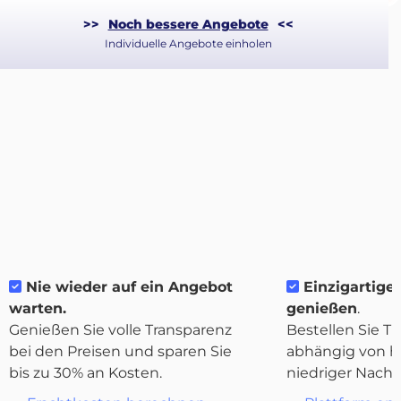
>>
Noch bessere Angebote
<<
Individuelle Angebote einholen
Über
Quicargo
Destinations
Nie wieder auf ein Angebot
Einzigartige F
Entdecken
warten.
genießen
.
Genießen Sie volle Transparenz
Bestellen Sie Tr
bei den Preisen und sparen Sie
abhängig von h
bis zu 30% an Kosten.
niedriger Nachf
Deutsch