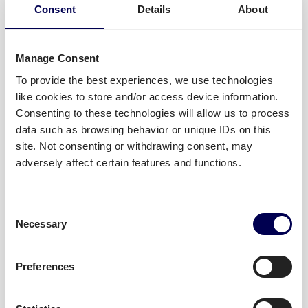
Consent
Details
About
Quicargo eröffnet Groupage-
Transporte von und nach
Manage Consent
Deutschland in ganz Europa!
To provide the best experiences, we use technologies
like cookies to store and/or access device information.
MEHR LESEN »
Consenting to these technologies will allow us to process
data such as browsing behavior or unique IDs on this
3. Oktober 2025
site. Not consenting or withdrawing consent, may
adversely affect certain features and functions.
Unsere Prognose für 2023 –
Consent
Trends in der Logistikbranche
Necessary
Selection
MEHR LESEN »
Preferences
10. Januar 2023