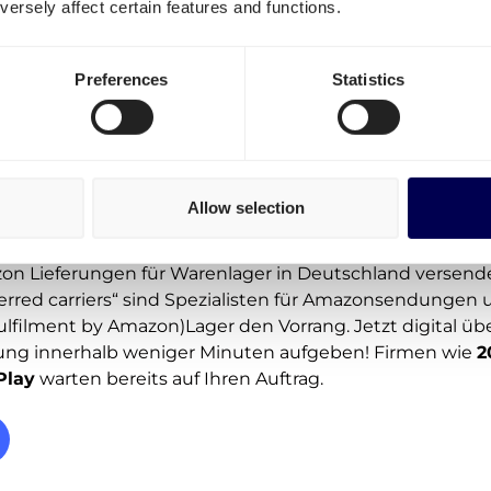
ersely affect certain features and functions.
Preferences
Statistics
Allow selection
editionen, welche Ihre
Paletten
und/oder
Pakete
an Am
nen? Dann sind Sie bei Quicargo genau richtig. Jetzt übe
on Lieferungen für Warenlager in Deutschland versend
erred carriers“ sind Spezialisten für Amazonsendunge
ulfilment by Amazon)Lager den Vorrang. Jetzt digital üb
lung innerhalb weniger Minuten aufgeben! Firmen wie
2
Play
warten bereits auf Ihren Auftrag.