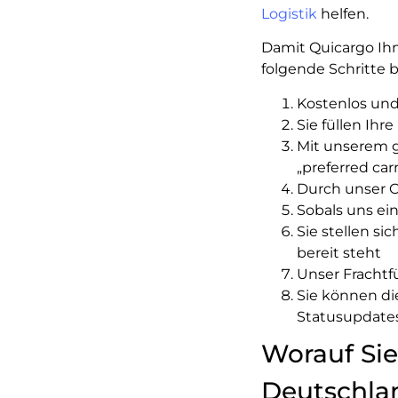
Logistik
helfen.
Damit Quicargo Ihn
folgende Schritte 
Kostenlos und
Sie füllen Ihr
Mit unserem g
„preferred carr
Durch unser 
Sobals uns ei
Sie stellen s
bereit steht
Unser Frachtf
Sie können d
Statusupdate
Worauf Si
Deutschlan