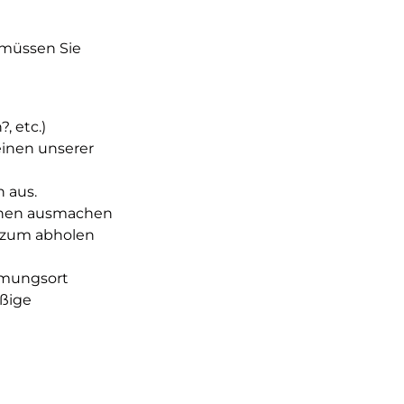
 müssen Sie
, etc.)
inen unserer
n aus.
Ihnen ausmachen
) zum abholen
immungsort
ßige