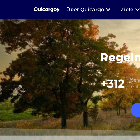
Über Quicargo
Ziele
Regelm
+312
Send
mit