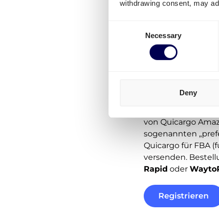
withdrawing consent, may adv
Consent
Necessary
Selection
Deny
Suchen Sie nach Sp
transportieren kön
von Quicargo Amaz
sogenannten „pref
Quicargo für FBA (f
versenden. Bestel
Rapid
oder
Wayto
Registrieren