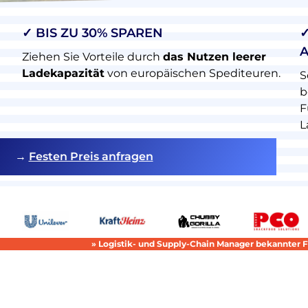
✓ BIS ZU 30% SPAREN
✓
A
Ziehen Sie Vorteile durch
das Nutzen leerer
Ladekapazität
von europäischen Spediteuren.
S
b
F
L
→
Festen Preis anfragen
» Logistik- und Supply-Chain Manager bekannter F