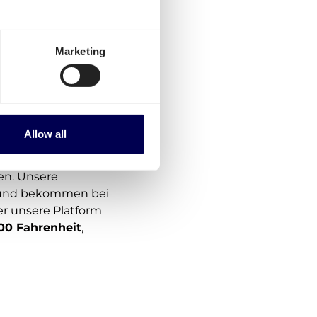
Marketing
Allow all
azon Warenlager
r die Plattform
en. Unsere
n und bekommen bei
er unsere Platform
00 Fahrenheit
,