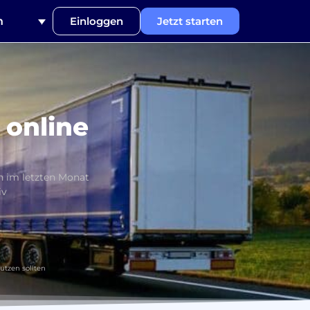
h
Einloggen
Jetzt starten
 online
n im letzten Monat
iv
utzen sollten