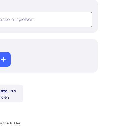
ote
<<
holen
erblick. Der