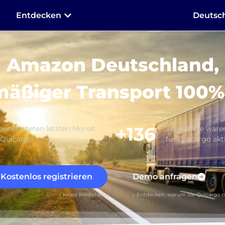
Entdecken
Deutsc
Amazon Deutschland,
äßiger Transport 100%
+136
er starteten letzten Monat
Spediteure ware
 Quicargo
für Quicargo akt
Kostenlos registrieren
Demo anfragen
» Keine Kreditkarte
» Entdecken, warum Sie Quicargo n