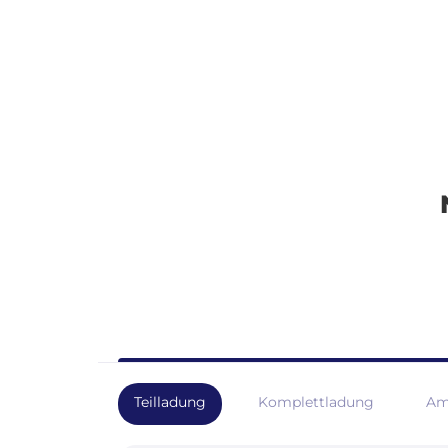
Teilladung
Komplettladung
Am