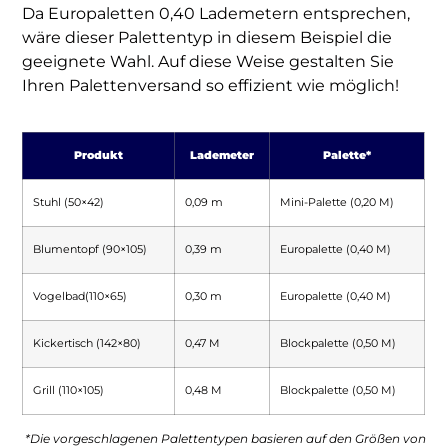
Da Europaletten 0,40 Lademetern entsprechen,
wäre dieser Palettentyp in diesem Beispiel die
geeignete Wahl. Auf diese Weise gestalten Sie
Ihren Palettenversand so effizient wie möglich!
Produkt
Lademeter
Palette*
Stuhl (50×42)
0,09 m
Mini-Palette (0,20 M)
Blumentopf (90×105)
0,39 m
Europalette (0,40 M)
Vogelbad(110×65)
0,30 m
Europalette (0,40 M)
Kickertisch (142×80)
0,47 M
Blockpalette (0,50 M)
Grill (110×105)
0,48 M
Blockpalette (0,50 M)
*Die vorgeschlagenen Palettentypen basieren auf den Größen von