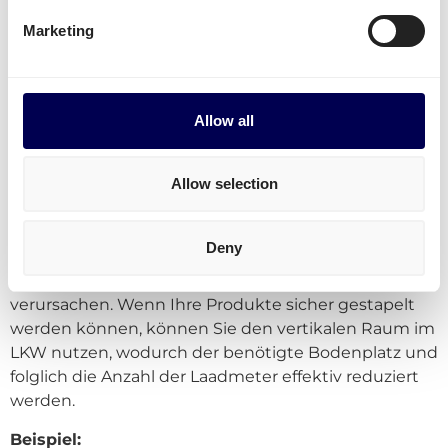
Zerbrechlichkeit oder spezielle Handhabung
Marketing
Anforderungen
Temperaturgeführte oder Gefahrgüter
Form Unregelmäßigkeiten
Ladungssicherung
Allow all
Lassen Sie uns die direkt bezogenen Faktoren im
Detail betrachten:
Allow selection
Stapelfaktor
Deny
Der
Stapelfaktor
bezieht sich auf die Fähigkeit,
Waren vertikal zu stapeln, ohne Schäden zu
verursachen. Wenn Ihre Produkte sicher gestapelt
werden können, können Sie den vertikalen Raum im
LKW nutzen, wodurch der benötigte Bodenplatz und
folglich die Anzahl der Laadmeter effektiv reduziert
werden.
Beispiel: