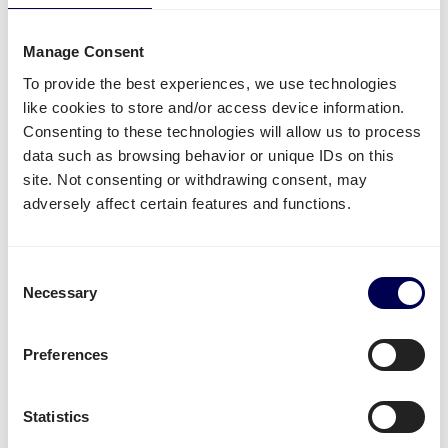
Andere Faktoren, die die Berechnung
von Laadmetern beeinflussen
Manage Consent
Die Berechnung von Laadmetern umfasst mehr als
To provide the best experiences, we use technologies
nur das Messen der Abmessungen Ihrer Waren.
like cookies to store and/or access device information.
Mehrere zusätzliche Faktoren können die insgesamt
Consenting to these technologies will allow us to process
für Ihre Sendung erforderlichen Laadmeter
data such as browsing behavior or unique IDs on this
beeinflussen. Das Verständnis dieser Faktoren ist
site. Not consenting or withdrawing consent, may
entscheidend für eine genaue Planung und
adversely affect certain features and functions.
Kostenschätzung.
Es gibt
acht Schlüsselfaktoren
, die die Berechnung
Consent
von Laadmetern beeinflussen:
Necessary
Selection
Direkt bezogene Faktoren:
Stapelfaktor
Preferences
Handhabung mehrerer Pakete
Indirekt bezogene Faktoren:
Gewichtsbeschränkungen
Statistics
Lastverteilung und Achslast