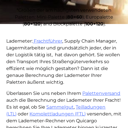
*Größen der am häufigsten verwendeten
Paletten: Mini-Palette (
80×60
), Europalette
(
80×120
) and Blockpalette (
100×120
).
Lademeter:
Frachtführer
, Supply Chain Manager,
Lagermitarbeiter und grundsätzlich jeder, der in
der Logistik tätig ist, hat davon gehört. Sie wollen
den Transport Ihres Straßengüterverkehrs so
effizient wie möglich gestalten? Dann ist die
genaue Berechnung der Lademeter Ihrer
Paletten äußerst wichtig.
Überlassen Sie uns neben Ihrem
Palettenversand
auch die Berechnung der Lademeter Ihrer Fracht!
Es ist egal, ob Sie
Sammelgut
,
Teilladungen
(LTL)
oder
Komplettladungen (FTL)
versenden, mit
dem Lademeter-Rechner von Quicargo
berechnen Sie Ihre Lademeter binnen kürzester