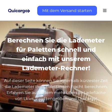
Mit dem Versand starten
Berechnen Sie die Lademeter
für Paletten schnell und
einfach mit unserem
Lademeter-Rechner!
Auf dieser Seite können Sie innerhalb kürzester Zeit
die Lademeter Ihrer palettierten Fracht berechnen.
Erfahren Sie außerdem mehr über die Ladefläche
von Lkws, Palettengrößen und Quicargo!