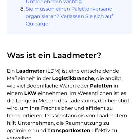
Unternehmen wichtig
Sie müssen einen Palettenversand
Über
organisieren? Verlassen Sie sich auf
Quicargo
Quicargo!
Was ist ein Laadmeter?
Destinations
Ein
Laadmeter
(LDM) ist eine entscheidende
Maßeinheit in der
Logistikbranche
, die angibt,
wie viel Bodenfläche Waren oder
Paletten
in
Entdecken
einem
LKW
einnehmen. Im Wesentlichen ist es
die Länge in Metern des Laderaums, der benötigt
wird, um Ihre Fracht sicher und effizient zu
transportieren. Das Verständnis von Laadmetern
hilft Unternehmen, die Raumnutzung zu
Deutsch
optimieren und
Transportkosten
effektiv zu
verwalten.