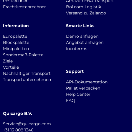
m³-Rechner
Amazon FBA Transport
Frachtkostenrechner
Bol.com Logistik
Versand zu Zalando
Information
Smarte Links
Europalette
Demo anfragen
Blockpalette
Angebot anfragen
Minipaletten
Incoterms
Sondermaß-Palette
Ziele
Vorteile
Support
Nachhaltiger Transport
Transportunternehmen
API-Dokumentation
Pallet verpacken
Help Center
FAQ
Quicargo B.V.
Service@quicargo.com
+31 13 808 1346