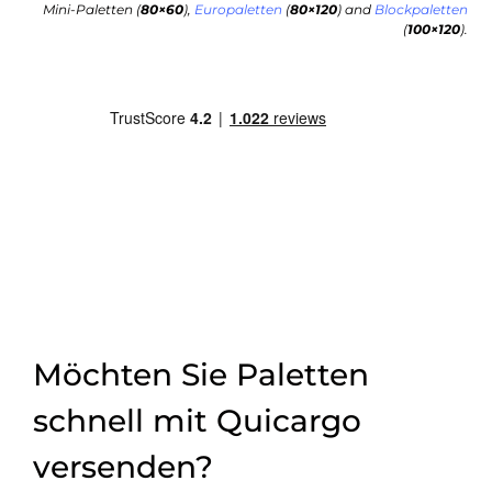
Mini-Paletten (
80×60
),
Europaletten
(
80×120
) and
Blockpaletten
(
100×120
).
Möchten Sie Paletten
schnell mit Quicargo
versenden?