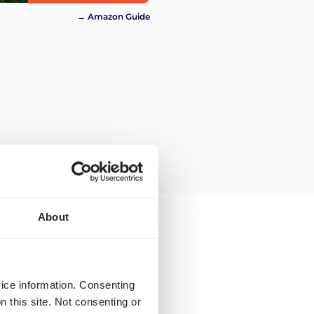
→ Amazon Guide
About
s für den
 Niederlande und
vice information. Consenting
n this site. Not consenting or