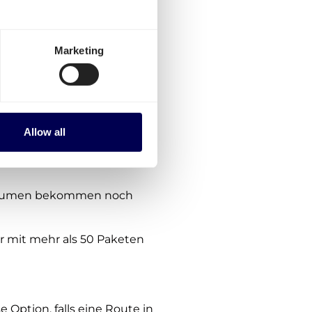
che Arten von Preisen zu
Marketing
n für Spanien. Die Preise
ügbar.
e Routen verfügbar. Wir
für Versandrouten
innerhalb
Allow all
olumen bekommen noch
er mit mehr als 50 Paketen
 Option, falls eine Route in