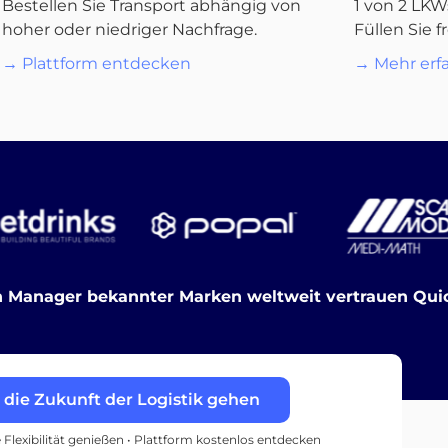
Bestellen Sie Transport abhängig von
1 von 2 LKW
hoher oder niedriger Nachfrage.
Füllen Sie f
→ Plattform entdecken
→ Mehr erf
 Manager bekannter Marken weltweit vertrauen Quic
n die Zukunft der Logistik gehen
e Flexibilität genießen • Plattform kostenlos entdecken