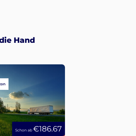
 die Hand
zon
€186.67
Schon ab