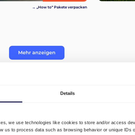
→ „How to“ Pakete verpacken
Mehr anzeigen
Details
nd in
Welche Preisangebote gibt e
Paketversand zwischen der
ces, we use technologies like cookies to store and/or access de
low us to process data such as browsing behavior or unique IDs o
Spanien?