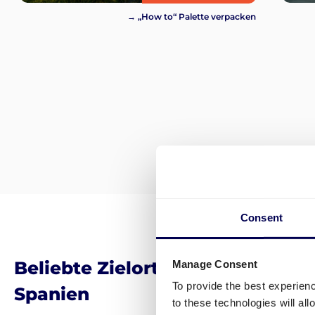
→ „How to“ Palette verpacken
Consent
Beliebte Zielorte für Paketversa
Manage Consent
To provide the best experien
Spanien
to these technologies will al