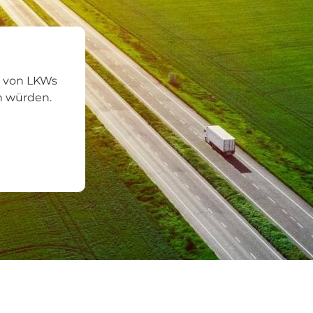
e von LKWs
en würden.