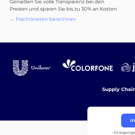
Genießen Sie volle Transparenz bei den
Preisen und sparen Sie bis zu 30% an Kosten.
→ Frachtkosten berechnen
Supply Chain
I
• Einzigartig