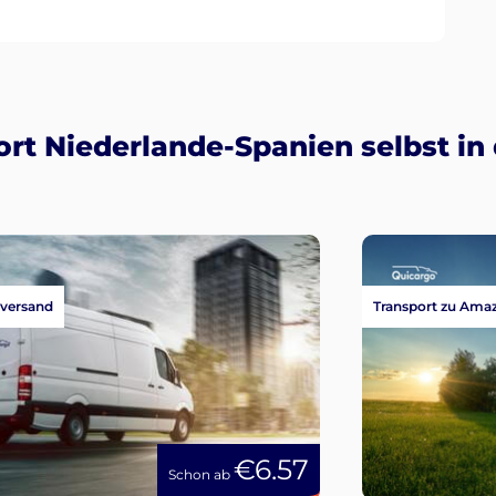
rt Niederlande-Spanien selbst in
versand
Transport zu Ama
€6.57
Schon ab