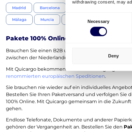
withdrawing consent, may adv
Madrid
Barcelona
Valencia
Sevilla
Consent
Málaga
Murcia
Bilbao
Alicante
Cór
Necessary
Selection
Pakete 100% Online versenden und ver
Brauchen Sie einen B2B und/oder B2C Paketkurierser
Deny
zwischen der Niederlande und Spanien?
Mit Quicargo bekommen Sie direkten Zugang zu
übe
renommierten europäischen Speditionen
.
Sie brauchen nie wieder auf ein individuelles Angebo
Bestellen Sie Ihren Paketversand und verfolgen Sie 
100% Online. Mit Quicargo gemeinsam in die Zukunft 
gehen.
Endlose Telefonate, Dokumente und anderer Papier
gehören der Vergangenheit an. Bestellen Sie den
Pa