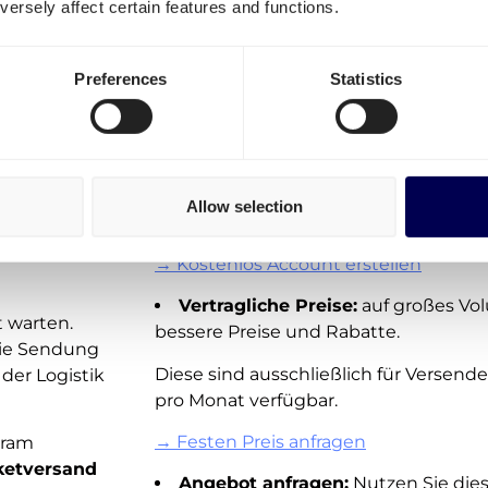
ersely affect certain features and functions.
Zaragoza
Es ist wichtig, von drei unterschiedli
unterscheiden:
doba
Preferences
Statistics
Spotraten:
On-demand Versandkoste
sind direkt auf unserer Plattform verf
folgen
Jedoch sind diese Preise nicht für all
vice
fügen konstant neue Echtzeitpreise 
Allow selection
Europas
.
r 300
→ Kostenlos Account erstellen
Vertragliche Preise:
auf großes V
t warten.
bessere Preise und Rabatte.
die Sendung
Diese sind ausschließlich für Versend
der Logistik
pro Monat verfügbar.
→ Festen Preis anfragen
kram
ketversand
Angebot anfragen:
Nutzen Sie diese