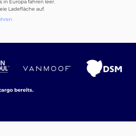
s in Europa fahren leer.
reie Ladefläche auf.
ahren
argo bereits.