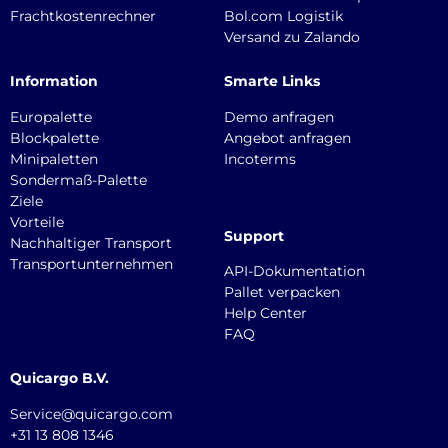
Frachtkostenrechner
Bol.com Logistik
Versand zu Zalando
Information
Smarte Links
Europalette
Demo anfragen
Blockpalette
Angebot anfragen
Minipaletten
Incoterms
Sondermaß-Palette
Ziele
Vorteile
Support
Nachhaltiger Transport
Transportunternehmen
API-Dokumentation
Pallet verpacken
Help Center
FAQ
Quicargo B.V.
Service@quicargo.com
+31 13 808 1346