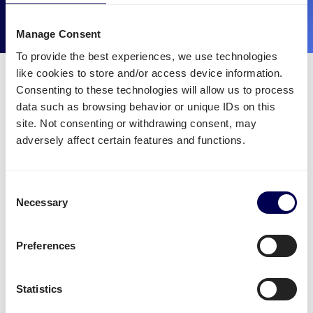
Manage Consent
To provide the best experiences, we use technologies
like cookies to store and/or access device information.
Eine Flotte professioneller
Consenting to these technologies will allow us to process
Frachtführer zu Ihrer Verfügung
data such as browsing behavior or unique IDs on this
site. Not consenting or withdrawing consent, may
Nutzen Sie die verfügbare Ladekapazität unserer
adversely affect certain features and functions.
Frachtführer. Quicargo füllt leere oder teilweise
leere Lastkraftwagen effizient mit Ihrer Fracht. Wir
wollen die Logistik und Transport Industrie im Sinne
Consent
der
Nachhaltigkeit
umgestalten. Damit
Necessary
Selection
ermöglichen wir:
mehr Flexibilität
,
niedrige
Kosten
und
besseren Service
.
Preferences
Statistics