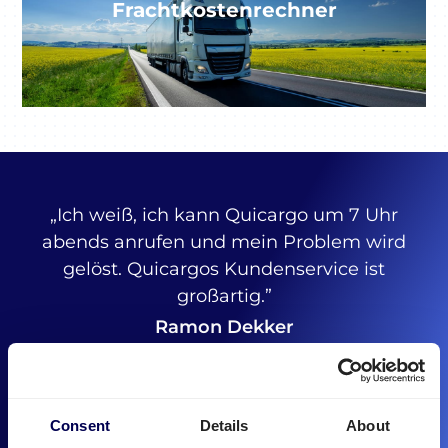
Frachtkostenrechner
„Ich weiß, ich kann Quicargo um 7 Uhr
abends anrufen und mein Problem wird
gelöst. Quicargos Kundenservice ist
großartig.”
Ramon Dekker
Head of Operations, PCO Group
Niederlande
Consent
Details
About
Jetzt versenden