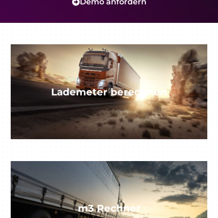
Demo anfordern
Über
Quicargo
Destinations
Lademeter berechnen
Entdecken
Deutsch
m3 Rechner