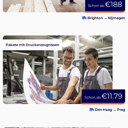
€188
Schon ab
Brighton
→
Nijmegen
Pakete mit Druckerzeugnissen
€11.79
Schon ab
Den Haag
→
Prag