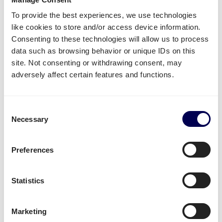
In den meisten Fällen ist es am Besten, die
To provide the best experiences, we use technologies
unterschiedliche Ware auf Paletten zu
like cookies to store and/or access device information.
transportieren.
Consenting to these technologies will allow us to process
Dies macht es einfacher, die Produkte alle auf
data such as browsing behavior or unique IDs on this
einmal zu versenden. Dadurch können Kosten
site. Not consenting or withdrawing consent, may
reduziert und CO2-Ausstoß eingespart werden; eine
adversely affect certain features and functions.
Win-Win Situation.
Unsere Daten und Feedback zeigt - Unternehmen,
Consent
die Quicargo nutzen, sind vor allem folgende
Necessary
Selection
Punkte wichtig:
Flexibilität
Preferences
Faire Preise
Möglichkeit, großes und kleines Volumen zu
Statistics
versenden
Zuverlässiger und Pro-aktiver Service
Nachhaltigkeit
Marketing