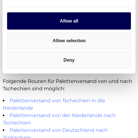
Stimmt das mit Ihren Anforderungen überein?
Allow all
Kostenlos registrieren
Allow selection
• Direkte Angebote • Kein Abonnement
Welche Routen sind von und nach
Deny
Tschechien möglich?
Folgende Routen für Palettenversand von und nach
Tschechien sind möglich:
Palettenversand von Tschechien in die
Niederlande
Palettenversand von der Niederlande nach
Tschechien
Palettenversand von Deutschland nach
Tschechien