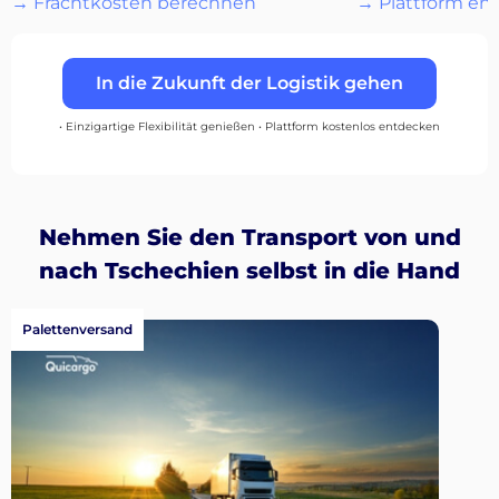
→ Frachtkosten berechnen
→ Plattform en
…
In die Zukunft der Logistik gehen
Entdecken
• Einzigartige Flexibilität genießen • Plattform kostenlos entdecken
Deutsch
Nehmen Sie den Transport von und
nach Tschechien selbst in die Hand
Palettenversand
Einloggen
Registrieren