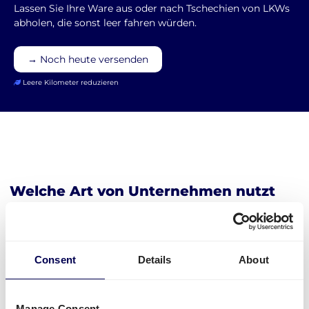
Lassen Sie Ihre Ware aus oder nach Tschechien von LKWs
abholen, die sonst leer fahren würden.
→ Noch heute versenden
Leere Kilometer reduzieren
Welche Art von Unternehmen nutzt
Quicargo für den Transport in
Tschechien?
Consent
Details
About
Unternehmen versenden mit Quicargo alles
Mögliche von und nach Tschechien. Zum Beispiel E-
Commerce Produkte, Baumaterialien, Möbel,...
Manage Consent