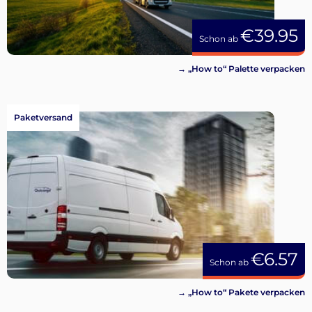
€39.95
Schon ab
→ „How to“ Palette verpacken
Paketversand
€6.57
Schon ab
→ „How to“ Pakete verpacken